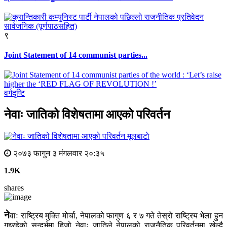
९
Joint Statement of 14 communist parties...
वर्गदृष्टि
नेवाः जातिको विशेषतामा आएको परिवर्तन
मूलबाटाे
२०७३ फागुन ३ मंगलवार २०:३५
1.9K
shares
ने
वाः राष्ट्रिय मुक्ति मोर्चा, नेपालको फागुण ६ र ७ गते तेस्रो राष्ट्रिय भेला हुन
गइरहेको सन्दर्भमा हिजो नेवाः जातिले नेपालको राजनैतिक परिवर्तनमा खेल्दै