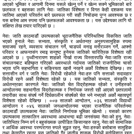
आएको भूमिका र आगामी दिनमा यसले खेल्नु पर्ने र खेल्न सक्ने भूमिकाको बारे
छलफल र बहसका लागि नेवाः जातिका विशेषता र विगत केही दशकमा यस
जातिमा आएको परिवर्तन बारे छलफल गरी सही निचोडमा पुग्न आवश्यक छ र
यस बारेमा आम रुपमा पनि छलफलको आवश्यकता छ । यस उद्देश्यका लागि यो
संक्षिप्त लेख तयार पारिएको छ ।
नेवाः जाति काठमाडौं उपत्यकाको भूराजनैतिक परिस्थितिमा विकसित जाति
भएको हुनाले नेवाः सभ्यता, संस्कृति र अर्थतन्त्र अनुरुपसामुहिक रुपमा
समाजमा रहने, व्यवसाय संचालन गर्ने, चाडपर्व मनाइ मनोरञ्जन गर्ने, आफ्नो
परिवार र आफन्तसंग रमाइ सन्तुष्ट हुनेयस जातिको चारित्रिक विशेषता रही
आएको छ । पृथ्वीनारायण शाहको गोर्खा राज्य विस्तारपछि नेवाःजाति राज्य
संचालनबाट बहिष्कृत गरिएको अवस्थाले गर्दायस जातिको राजनीतिमा चासो
भएता पनि सहभागिता र सक्रियता खासै नरहने अर्को विशेषता देखिन्छ। तर
सत्तासीन वर्ग र जाति नेवाः विरोधी रहेकोले नेवाःहरु पनि सत्ताको सदावहार
विरोधी रहने अर्काे विशेषता रहेको छ । यस जातिको सभ्यता, संस्कृति र
अर्थतन्त्रका कारणले नेवाः जातिको चेत विद्रोहत्मक रहेको र उनीहरुको
आन्दोलनमा सहभागीता विद्रोहात्मक र निर्णायक जस्तो रही आएको छतरलामो
तयारीका साथ संघर्ष गर्ने दिर्घकालीन संघर्षको चेत भने नभएको अर्को महत्वपूर्ण
विशेषता रहेको देखिन्छ । ००७ सालको आन्दोलन, ०३६ सालको विद्यार्थी
आन्दोलन र ०४६ सालको जनआन्दोलनमा भएका राजनैतिक परिवर्तनमा
काठमाडौं उपत्यकामा नेवाः जातिले निर्णायक भूमिका खेल्यो । यसको कारण
उपत्यकामा तात्कालिन अवस्थामा आधाभन्दा बढी जनसंख्या नेवाःको हुनु, नेवाः
जातिभित्र निम्न वर्ग र बहुसंख्यक उत्पीडित किसानहरु रहनु, नेवाःको सामाजिक
र आर्थिक अवस्था परम्परागत रुपले सुढृत रहनु, नेवाःहरुको बसोबास सामुहिक
तथा केन्द्रीत रहनुर यस जातिको गैर जातीय शासक विरोधी मनोविज्ञान रहनु