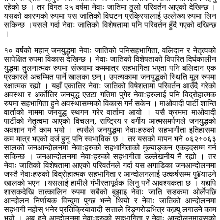
रहेको छ । तर विगत २५ वर्षमा नेवाः जातिमा ठुलो परिवर्तन आएको देखिन्छ ।
यसको कारणको रुपमा यस जातिकोे विघटन प्रक्रियालाई उल्लेख्य रुपमा लिन
सकिन्छ ।यसले गर्दा नेवाः जातिको विशेषतामा पनि परिवर्तन हुँदै गएको दखिन्छ
।
१० वर्षको महान् जनयुद्धमा नेवाः जातिको पनिसहभागिता, वलिदान र नेतृत्वको
सापेक्षित रुपमा विकास देखिन्छ । नेवाः जातिको विशेषताको विपरित दिर्घकालीन
युद्धमा तुलनात्मक रुपमा संख्यामा कममात्र सहभागिता भएता पनि बलिदान एक
प्रकारले अचम्मित पार्ने खालका छन्। उपत्यकामा जनयुद्धको स्थिति मूल रुपमा
रक्षात्मक रह्यो । यहाँ एकातिर नेवाः जातिको विषेशतामा परिवर्तन आउँदै गरेको
अवस्था र अर्कोतिर जनयुद्ध एउटा गतिमा पुगेर नेवाःहरुलाई पनि विद्रोहात्मक
रुपमा सहभागिता हुने अवस्थासम्मको विकास गर्न सकेन । माओवादी पार्टी शान्ति
वार्ताको नाममा जनयुद्ध स्थगन गरेर वार्तामा आयो । यसै क्रममा माओवादी
पार्टीको नेतृत्वमा आएको विचलन, राष्ट्रिय र वर्गीय आत्मसमर्पणले जनयुद्धको
अवशान गर्ने काम भयो । त्यसैले जनयुद्धमा नेवाःहरुको सहभागीता इतिहासमा
कम मात्र भएको दर्ज हुनु पनि स्वभाविक छ । तर यसको मापन भने ०६२÷०६३
सालको जनआन्दोलनमा नेवाःहरुको सहभागिताको मुल्याङ्कन एकहदसम्म गर्न
सकिन्छ । जनआन्दोलनमा नेवाःहरुको सहभागीता उल्लेखनीय नै रह्यो । तर
नेवाः जातिको विशेषतामा आएको परिवर्तनले गर्दा यस अगाडिका जनआन्दोलनमा
जस्तै नेवाःहरुको विद्रोहात्मक सहभागिता र आन्दोलनलाई उत्कर्षसम्म पु¥याउने
खालको भएन ।यसलाई हामीले गंभीरतापूर्वक लिनु पर्ने आवश्यकता छ । यद्यपि
शासकदेखि तात्कालिन रुपमा सबैको बुझाइ नेवाः जाति सडकमा ओर्लेपछि
आन्दोलन निर्णायक विन्दुमा पुग्छ भन्ने थियो र नेवाः जातिको आन्दोलनमा
सहभागी नहोस् भनेर प्रतिक्रियावादी सत्ताले रिङ्गरोडभित्र कफ्र्यू लगाउने काम
भयो । अब हुने आन्दोलनमा नेवाःहरुको सहभागिता र नेवाः आन्दोलनमायसको