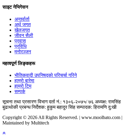
साइट नेभिगेसन
अन्तर्वार्ता
अर्थ जगत
खेलजगत
जीवन सैली
प्रवास
प्रविधि
मनोरञ्जन
महत्वपूर्ण लिङ्कहरू
भाैतिकवादी उपनिषद्काे परिचर्चा गरिने
हाम्राे बारेमा
हाम्राे टिम
सम्पर्क
सूचना तथा प्रसारण विभाग दर्ता नं.: १३०६-२०७५/ ७६
अध्यक्ष: रामसिंह
बुढाथाेकी
प्रबन्ध निर्देशक: हुकुम बहादुर सिंह
सम्पादक: हिरामणि दु:खी
Copyright © 2026 All Rights Reserved. | www.moolbato.com |
Maintained by Multitech