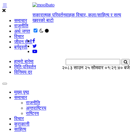
सकारात्मक परिवर्तनवाहक विचार, कला/साहित्य र सत्य
खवरको बाटाे
समाचार
राजनीति
अर्थ जगत
विचार
जीवन सैली
बर्गदृस्ती
हाम्राे बारेमा
मिति परिवर्तन
२०८३ साउन २५ सोमवार
०१:२९:४१ बजे
विनिमय दर
मुख्य पृष्ठ
समाचार
राजनीति
अन्तराष्ट्रिय
राष्ट्रिय
विचार
कुराकानी
साहित्य