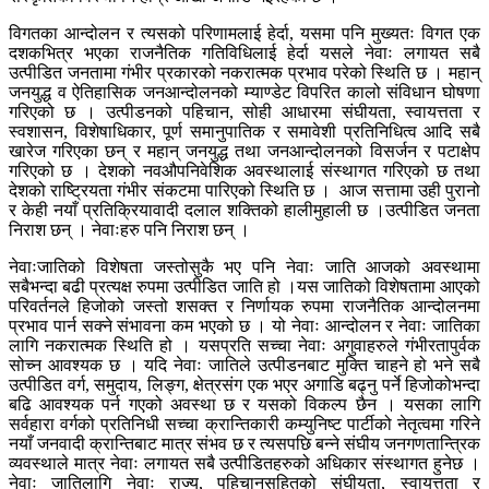
विगतका आन्दोलन र त्यसको परिणामलाई हेर्दा, यसमा पनि मुख्यतः विगत एक
दशकभित्र भएका राजनैतिक गतिविधिलाई हेर्दा यसले नेवाः लगायत सबै
उत्पीडित जनतामा गंभीर प्रकारको नकरात्मक प्रभाव परेको स्थिति छ । महान्
जनयुद्ध व ऐतिहासिक जनआन्दोलनको म्याण्डेट विपरित कालो संविधान घोषणा
गरिएको छ । उत्पीडनको पहिचान, सोही आधारमा संघीयता, स्वायत्तता र
स्वशासन, विशेषाधिकार, पूर्ण समानुपातिक र समावेशी प्रतिनिधित्व आदि सबै
खारेज गरिएका छन् र महान् जनयुद्ध तथा जनआन्दोलनको विसर्जन र पटाक्षेप
गरिएको छ । देशको नवऔपनिवेशिक अवस्थालाई संस्थागत गरिएको छ तथा
देशको राष्ट्रियता गंभीर संकटमा पारिएको स्थिति छ । आज सत्तामा उही पुरानो
र केही नयाँ प्रतिक्रियावादी दलाल शक्तिको हालीमुहाली छ ।उत्पीडित जनता
निराश छन् । नेवाःहरु पनि निराश छन् ।
नेवाःजातिको विशेषता जस्तोसुकै भए पनि नेवाः जाति आजको अवस्थामा
सबैभन्दा बढी प्रत्यक्ष रुपमा उत्पीडित जाति हो ।यस जातिको विशेषतामा आएको
परिवर्तनले हिजोको जस्तो शसक्त र निर्णायक रुपमा राजनैतिक आन्दोलनमा
प्रभाव पार्न सक्ने संभावना कम भएको छ । यो नेवाः आन्दोलन र नेवाः जातिका
लागि नकरात्मक स्थिति हो । यसप्रति सच्चा नेवाः अगुवाहरुले गंभीरतापुर्वक
सोच्न आवश्यक छ । यदि नेवाः जातिले उत्पीडनबाट मुक्ति चाहने हो भने सबै
उत्पीडित वर्ग, समुदाय, लिङ्ग, क्षेत्रसंग एक भएर अगाडि बढ्नु पर्ने हिजोकोभन्दा
बढि आवश्यक पर्न गएको अवस्था छ र यसको विकल्प छैन । यसका लागि
सर्वहारा वर्गको प्रतिनिधी सच्चा क्रान्तिकारी कम्युनिष्ट पार्टीको नेतृत्वमा गरिने
नयाँ जनवादी क्रान्तिबाट मात्र संभव छ र त्यसपछि बन्ने संघीय जनगणतान्त्रिक
व्यवस्थाले मात्र नेवाः लगायत सबै उत्पीडितहरुको अधिकार संस्थागत हुनेछ ।
नेवाः जातिलागि नेवाः राज्य, पहिचानसहितको संघीयता, स्वायत्तता र