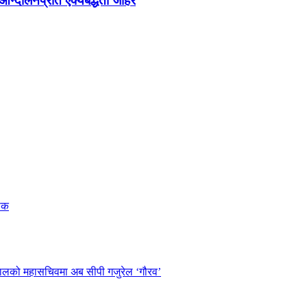
न्दोलनप्रति ऐक्यबद्धता जाहेर