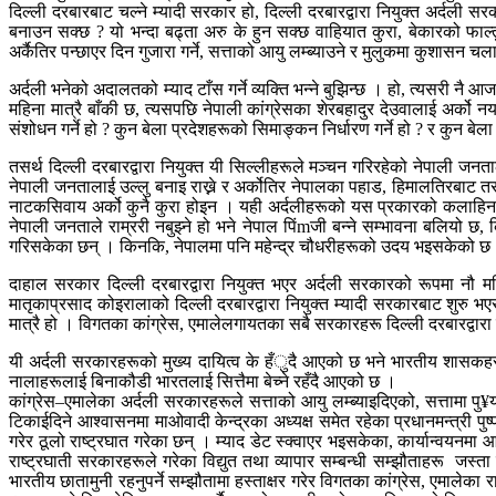
दिल्ली दरबारबाट चल्ने म्यादी सरकार हो, दिल्ली दरबारद्वारा नियुक्त अर्द
बनाउन सक्छ ? यो भन्दा बढ्ता अरु के हुन सक्छ वाहियात कुरा, बेकारको फाल
अर्कैतिर पन्छाएर दिन गुजारा गर्ने, सत्ताको आयु लम्ब्याउने र मुलुकमा कुशासन
अर्दली भनेको अदालतको म्याद टाँस गर्ने व्यक्ति भन्ने बुझिन्छ । हो, त्यसरी न
महिना मात्रै बाँकी छ, त्यसपछि नेपाली कांग्रेसका शेरबहादुर देउवालाई अर्को 
संशोधन गर्ने हो ? कुन बेला प्रदेशहरूको सिमाङ्कन निर्धारण गर्ने हो ? र कुन बेला
तसर्थ दिल्ली दरबारद्वारा नियुक्त यी सिल्लीहरूले मञ्चन गरिरहेको नेपाली जनता
नेपाली जनतालाई उल्लु बनाइ राख्ने र अर्कोतिर नेपालका पहाड, हिमालतिरबाट 
नाटकसिवाय अर्को कुनै कुरा होइन । यही अर्दलीहरूको यस प्रकारको कलाहिन 
नेपाली जनताले राम्ररी नबुझ्ने हो भने नेपाल पिंmजी बन्ने सम्भावना बलियो छ,
गरिसकेका छन् । किनकि, नेपालमा पनि महेन्द्र चौधरीहरूको उदय भइसकेको छ
दाहाल सरकार दिल्ली दरबारद्वारा नियुक्त भएर अर्दली सरकारको रूपमा नौ
मातृकाप्रसाद कोइरालाको दिल्ली दरबारद्वारा नियुक्त म्यादी सरकारबाट शुरु
मात्रै हो । विगतका कांग्रेस, एमालेलगायतका सबै सरकारहरू दिल्ली दरबारद्वारा
यी अर्दली सरकारहरूको मुख्य दायित्व के हँुदै आएको छ भने भारतीय शासकहरू
नालाहरूलाई बिनाकौडी भारतलाई सित्तैमा बेच्ने रहँदै आएको छ ।
कांग्रेस–एमालेका अर्दली सरकारहरूले सत्ताको आयु लम्ब्याइदिएको, सत्तामा पु
टिकाईदिने आश्वासनमा माओवादी केन्द्रका अध्यक्ष समेत रहेका प्रधानमन्त्री पु
गरेर ठूलो राष्ट्रघात गरेका छन् । म्याद डेट स्क्वाएर भइसकेका, कार्यान्वयनमा
राष्ट्रघाती सरकारहरूले गरेका विद्युत तथा व्यापार सम्बन्धी सम्झौताहरू जस्ता स
भारतीय छातामुनी रहनुपर्ने सम्झौतामा हस्ताक्षर गरेर विगतका कांग्रेस, एमाले