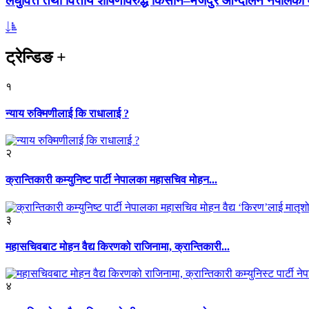
लघुवित्त तथा वित्तीय शोषणविरुद्ध किसान–मजदुर आन्दोलन नेपालको आ
ट्रेन्डिङ
+
१
न्याय रुक्मिणीलाई कि राधालाई ?
२
क्रान्तिकारी कम्युनिष्ट पार्टी नेपालका महासचिव मोहन...
३
महासचिवबाट मोहन वैद्य किरणको राजिनामा, क्रान्तिकारी...
४