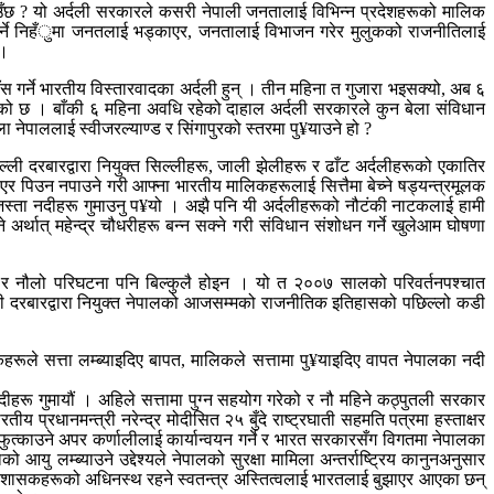
नाउँछ ? यो अर्दली सरकारले कसरी नेपाली जनतालाई विभिन्न प्रदेशहरूको मालिक
ण गर्ने निहँुमा जनतलाई भड्काएर, जनतालाई विभाजन गरेर मुलुकको राजनीतिलाई
 ।
ँस गर्ने भारतीय विस्तारवादका अर्दली हुन् । तीन महिना त गुजारा भइसक्यो, अब ६
किसकेको छ । बाँकी ६ महिना अवधि रहेको दाहाल अर्दली सरकारले कुन बेला संविधान
बेला नेपाललाई स्वीजरल्याण्ड र सिंगापुरको स्तरमा पु¥याउने हो ?
िल्ली दरबारद्वारा नियुक्त सिल्लीहरू, जाली झेलीहरू र ढाँट अर्दलीहरूको एकातिर
 पिउन नपाउने गरी आफ्ना भारतीय मालिकहरूलाई सित्तैमा बेच्ने षड्यन्त्रमूलक
स्ता नदीहरू गुमाउनु प¥यो । अझै पनि यी अर्दलीहरूको नौटंकी नाटकलाई हामी
अर्थात् महेन्द्र चौधरीहरू बन्न सक्ने गरी संविधान संशोधन गर्ने खुलेआम घोषणा
ँ र नौलो परिघटना पनि बिल्कुलै होइन । यो त २००७ सालको परिवर्तनपश्चात
ल्ली दरबारद्वारा नियुक्त नेपालको आजसम्मको राजनीतिक इतिहासको पछिल्लो कडी
ूले सत्ता लम्ब्याइदिए बापत, मालिकले सत्तामा पु¥याइदिए वापत नेपालका नदी
दीहरू गुमायौं । अहिले सत्तामा पुग्न सहयोग गरेको र नौ महिने कठ्पुतली सरकार
प्रधानमन्त्री नरेन्द्र मोदीसित २५ बुँदे राष्ट्रघाती सहमति पत्रमा हस्ताक्षर
ः फुत्काउने अपर कर्णालीलाई कार्यान्वयन गर्ने र भारत सरकारसँग विगतमा नेपालका
 आयु लम्ब्याउने उद्देश्यले नेपालको सुरक्षा मामिला अन्तर्राष्ट्रिय कानुनअनुसार
रवादी शासकहरूको अधिनस्थ रहने स्वतन्त्र अस्तित्वलाई भारतलाई बुझाएर आएका छन्