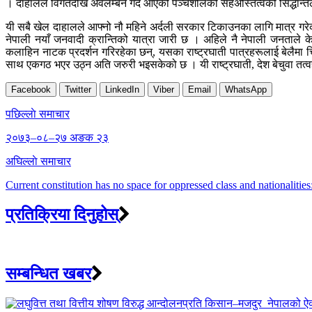
। दाहालले विगतदेखि अवलम्बन गर्दै आएको पञ्चशीलको सहअस्तित्वको सिद्धान्तल
यी सबै खेल दाहालले आफ्नो नौ महिने अर्दली सरकार टिकाउनका लागि मात्र गरेक
नेपाली नयाँ जनवादी क्रान्तिको यात्रा जारी छ । अहिले नै नेपाली जनताले के कु
कलाहिन नाटक प्रदर्शन गरिरहेका छन्, यसका राष्ट्रघाती पात्रहरूलाई बेलैमा चिन
साथ एकगठ भएर उठ्न अति जरुरी भइसकेको छ । यी राष्ट्रघाती, देश बेचुवा तत्वहरू
Facebook
Twitter
LinkedIn
Viber
Email
WhatsApp
Post
पछिल्लाे समाचार
navigation
२०७३–०८–२७ अङक २३
अघिल्लाे समाचार
Current constitution has no space for oppressed class and nationalitie
प्रतिक्रिया दिनुहोस्
सम्बन्धित खबर