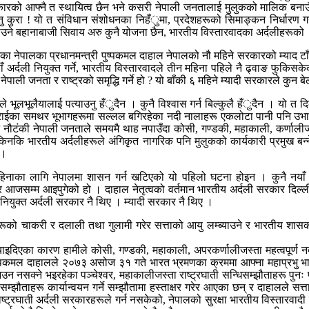
ली सरकारको आफ्नै त स्थायित्व छैन भने कसरी नेपाली जनतालाई मुलुकको मालिक ब
्तु कुरा ! यो त संविधान संशोधनका निहँुमा, प्रदेशहरूको सिमाङ्कन निर्धार
 चलाउने बहानाबाजी सिवाय अरु कुनै योजना छैन, भारतीय विस्तारवादका अर्दलीहरूको
ै आजका नेपालका प्रधानमन्त्री पुष्पकमल दाहाल नेपालको नौ महिने सरकारको म्याद टा
नयाँ अर्दली नियुक्त गर्ने, भारतीय विस्तारवादले तीन महिना पहिले नै ढ्वाङ फु
 नेपाली जनता र राष्ट्रको समृद्धि गर्ने हो ? यो बाँकी ६ महिने म्यादी सरकारले कुन 
ले भूलभूलैयालाई पत्याउनु हँुदैन । कुनै विश्वास गर्न बिल्कुलै हँुदैन । यो त द
तराईका समथर भूभागहरूमा सल्लल बगिरहेका नदी नालाहरू एकलोटा पानी पनि उभाएर
नौटंकी नेपाली जनताले समयमै थाह नपाउँदा कोसी, गण्डकी, महाकाली, कर्णालीज
 किनकि भारतीय अर्दलीहरूले अंगिकृत नागरिक पनि मुलुकको कार्यकारी प्रमुख बन्ने 
 ।
 महिनाका लागि नेपालमा शासन गर्न खटिएको यो पहिलो घटना होइन । कुनै नया
 भएर आजसम्म आइपुगेको हो । दाहाल नेतृत्वको वर्तमान भारतीय अर्दली सरकार दि
 नियुक्त अर्दली सरकार नै थिए । म्यादी सरकार नै थिए ।
को चाकरी र दलाली तथा गुलामी गरेर सत्ताको आयु लम्ब्याउने र भारतीय शासकहर
¥याइदिएका कारण हामीले कोसी, गण्डकी, महाकाली, अपरकर्णालीजस्ता महत्वपूर्ण न
ष्पकमल दाहालले २०७३ असोज ३१ गते भारत भ्रमणका क्रममा आफ्ना महाप्रभु भारतीय 
 आउन नसक्ने भइरहेका पञ्चेश्वर, महाकालीजस्ता राष्ट्रघाती सन्धिसम्झौताहरू पुन
म्झौताहरू कार्यान्वयन गर्ने सम्झौतामा हस्ताक्षर गरेर आएका छन् र दाहालले सत्ताको
का राष्ट्रघाती अर्दली सरकारहरूले गर्न नसकेको, नेपालको सुरक्षा भारतीय विस्ता