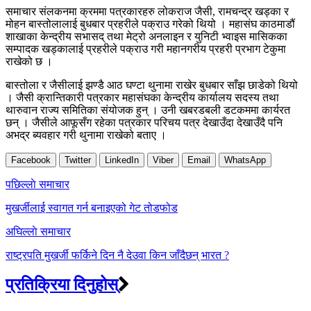
समाचार संलकनमा क्रममा पत्रकारहरु लोकराज जैसी, रामचन्द्र खड्का र
मोहन बास्तोलालाई बुधबार प्रहरीले पक्राउ गरेको थियो । महासंघ काठमाडौं
शाखाका केन्द्रीय सभासद् तथा मेट्रो अनलाइन र युनिटी भ्वाइस मासिकका
सम्पादक खड्कालाई प्रहरीले पक्राउ गरी महानगरीय प्रहरी प्रभाग टेकुमा
राखेको छ ।
बास्तोला र जैसीलाई झण्डै आठ घण्टा थुनामा राखेर बुधबार साँझ छाडेको थियो
। जैसी क्रान्तिकारी पत्रकार महासंघका केन्द्रीय कार्यालय सदस्य तथा
थारुवान राज्य समितिका संयोजक हुन् । उनी खबरडबली डटकममा कार्यरत
छन् । जैसीले आफूसँग रहेका पत्रकार परिचय पत्र देखाउँदा देखाउँदै पनि
अभद्र ब्यवहार गरी थुनामा राखेको बताए ।
Facebook
Twitter
LinkedIn
Viber
Email
WhatsApp
Post
पछिल्लाे समाचार
navigation
मुखर्जीलाई स्वागत गर्न बनाइएको गेट तोडफोड
अघिल्लाे समाचार
राष्ट्रपति मुखर्जी फर्किने दिन नै देउवा किन जाँदैछन् भारत ?
प्रतिक्रिया दिनुहोस्