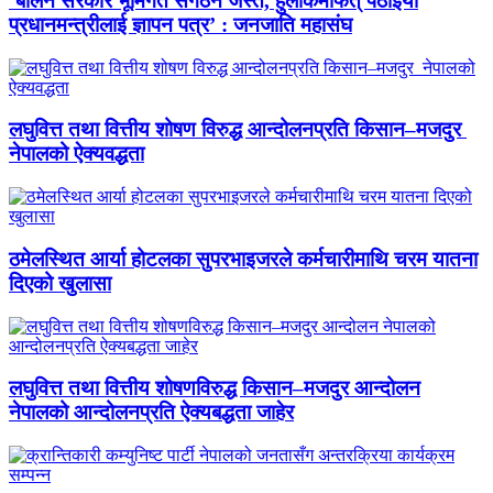
‘बालेन सरकार भूमिगत संगठन जस्तै, हुलाकमार्फत् पठाइयो
प्रधानमन्त्रीलाई ज्ञापन पत्र’ : जनजाति महासंघ
लघुवित्त तथा वित्तीय शोषण विरुद्ध आन्दोलनप्रति किसान–मजदुर
नेपालको ऐक्यवद्धता
ठमेलस्थित आर्या होटलका सुपरभाइजरले कर्मचारीमाथि चरम यातना
दिएको खुलासा
लघुवित्त तथा वित्तीय शोषणविरुद्ध किसान–मजदुर आन्दोलन
नेपालको आन्दोलनप्रति ऐक्यबद्धता जाहेर