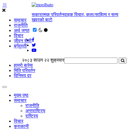
सकारात्मक परिवर्तनवाहक विचार, कला/साहित्य र सत्य
खवरको बाटाे
समाचार
राजनीति
अर्थ जगत
विचार
जीवन सैली
बर्गदृस्ती
२०८३ साउन २२ शुक्रवार
हाम्राे बारेमा
मिति परिवर्तन
विनिमय दर
मुख्य पृष्ठ
समाचार
राजनीति
अन्तराष्ट्रिय
राष्ट्रिय
विचार
कुराकानी