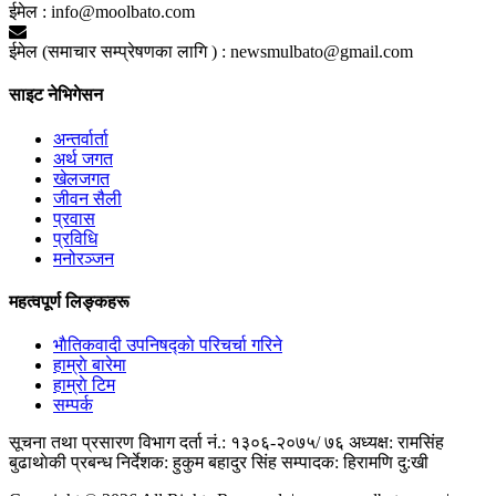
ईमेल :
info@moolbato.com
ईमेल (समाचार सम्प्रेषणका लागि ) :
newsmulbato@gmail.com
साइट नेभिगेसन
अन्तर्वार्ता
अर्थ जगत
खेलजगत
जीवन सैली
प्रवास
प्रविधि
मनोरञ्जन
महत्वपूर्ण लिङ्कहरू
भाैतिकवादी उपनिषद्काे परिचर्चा गरिने
हाम्राे बारेमा
हाम्राे टिम
सम्पर्क
सूचना तथा प्रसारण विभाग दर्ता नं.: १३०६-२०७५/ ७६
अध्यक्ष: रामसिंह
बुढाथाेकी
प्रबन्ध निर्देशक: हुकुम बहादुर सिंह
सम्पादक: हिरामणि दु:खी