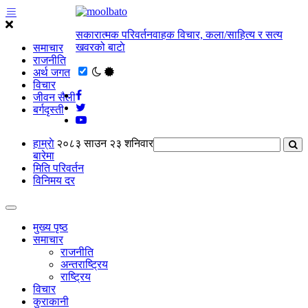
सकारात्मक परिवर्तनवाहक विचार, कला/साहित्य र सत्य
खवरको बाटाे
समाचार
राजनीति
अर्थ जगत
विचार
जीवन सैली
बर्गदृस्ती
हाम्राे
२०८३ साउन २३ शनिवार
बारेमा
मिति परिवर्तन
विनिमय दर
मुख्य पृष्ठ
समाचार
राजनीति
अन्तराष्ट्रिय
राष्ट्रिय
विचार
कुराकानी