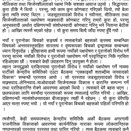
मौलिकता तथा सिर्जनशीलताको पक्षमा निकै सशक्त आवाज उठ्यो । सिद्धान्ततः
कुरा ठीकै नै थियो । परन्तु, त्यो काम कुन कोणबाट गरिएको थियो, त्यो बेला
कुरा त्यति स्पष्ट थिएन । जडसूत्रवादको विरोध र नवीनता, मौलिकता तथा
सिर्जनशीलताको पक्षपोषण माक्र्सवादी कोणबाट गरिनु राम्रो कुरा हो, परन्तु
अनुभववादी अर्थात् दक्षिणपन्थी संशोधनवादी कोणबाट गरिनु भने नितान्त बेठीक
हो । आखिर त्यस्तै भएको रहेछ । यो कुरा समय बित्दै जाँदा स्पष्ट हुँदै गयो ।
नयाँ र पुरानोका बिचको सङ्घर्ष र त्यसबारेको बहसको क्रममा सम्बन्धित
विषयको अन्तरवस्तुसहित सारतत्व र दृष्यरूपका बिचको द्वन्द्वात्मक सम्बन्धमा
ध्यान दिनुपर्दछ । इतिहासमा हामी रूपमा नयाँको पक्षपोषण र पुरानोको विरोध गर्ने
परन्तु सारमा नयाँको विरोध र पुरानोको पक्षपोषण गर्ने प्रवृत्तिद्वारा निकै ग्रसित
रहिआएका छौं । यसबारे केही उदाहरण दिनु उपयुक्त नै होला ।
महान् जनयुद्धको प्रक्रियामा पुरानोको विरोध र नयाँको पक्षपोषण गर्ने नाममा
पार्टीको केन्द्रीय समितिको एउटा बैठकमा “एक्काइसौं शताब्दीमा जनवादको
विकास” सम्बन्धी प्रस्ताव आयो । सो प्रस्ताव जडसूत्रवादको विरोध र
माक्र्सवाद–लेनिनवाद–माओवादको सिर्जनात्मक विकास र क्रान्ति सम्पन्न गर्ने
तथा प्रतिक्रान्ति रोक्ने आवरणमा आएको थियो । त्यसबारे धेरै बहस भएन ।
छलफलका लागि मस्यौदा प्रस्तावको रूपमा त्यसलाई पारित गरियो । आखिर,
दक्षिणपन्थी नवसंशोधनवादका बीजाङ्कुर त्यहीं नै रहेछन् । यो कुरा धेरैपछि
आएर मात्र स्पष्ट भयो । यो नयाँ र पुरानोका बिचको बहसको पहिलो परिणति हो
।
त्यसैगरी, केही समयपश्चात् केन्द्रीय समितिकै अर्को बैठकमा अग्रगामी
राजनीतिक विकासको आवरणमा कार्यनीतिक नाराका रूपमा लोकतान्त्रिक
गणतन्त्रको प्रस्ताव प्रस्तुत तथा पारित गरियो । त्यस बैठकमा त्यसबारे कुनै