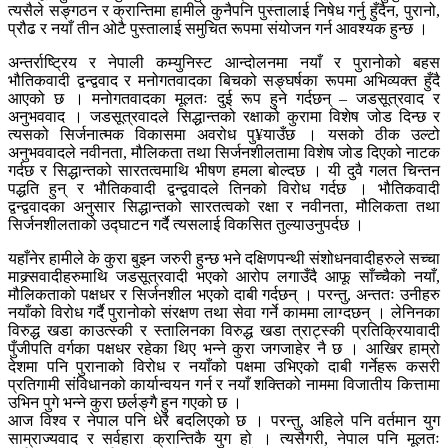
त्यसैले सङ्गठन र क्रान्तिमा हामीले कुनैपनि पुस्तालाई निषेध गर्नु हुँदैन, पुरानो,
प्रौढ र नयाँ तीन ओटै पुस्तालाई समुचित रूपमा संयोजन गर्न आवश्यक हुन्छ ।
अन्तर्राष्ट्रिय र नेपाली कम्युनिस्ट आन्दोलनमा नयाँ र पुरानोको बहस
भौतिकवादी द्वन्द्ववाद र मनोगतवादका बिचको सङ्घर्षका रूपमा अभिव्यक्त हुँदै
आएको छ । मनोगतवादका मूलतः दुई रूप हुने गर्दछन् – जडसूत्रवाद र
अनुभववाद । जडसूत्रवादले सिद्धान्तको रक्षाको कुरामा विशेष जोड दिन्छ र
त्यसको सिर्जनात्मक विकासमा अवरोध पु¥याउँछ । यसको ठीक उल्टो
अनुभववादले नवीनता, मौलिकता तथा सिर्जनशीलतामा विशेष जोड दिएको नाटक
गर्दछ र सिद्धान्तको सारतत्वमाथि भीषण हमला बोल्दछ । यी दुवै गलत चिन्तन
पद्धति हुन् र भौतिकवादी द्वन्द्ववादले तिनको विरोध गर्दछ । भौतिकवादी
द्वन्द्ववादका अनुसार सिद्धान्तको सारतत्वको रक्षा र नवीनता, मौलिकता तथा
सिर्जनशीलताको उद्घाटन गर्दै त्यसलाई विकसित तुल्याउनुपर्दछ ।
यहाँनेर हामीले के कुरा बुझ्न जरुरी हुन्छ भने दक्षिणपन्थी संशोधनवादीहरुले सच्चा
माक्र्सवादीहरुमाथि जडसूत्रवादी भएको आरोप लगाउँदै आफू साँच्चैको नयाँ,
मौलिकताको पक्षधर र सिर्जनशील भएको दाबी गर्दछन् । परन्तु, अन्ततः उनीहरु
नयाँको विरोध गर्दै पुरानोको संरक्षण तथा सेवा गर्ने काममा लाग्दछन् । लेनिनका
विरुद्ध खडा काउत्स्की र स्तालिनका विरुद्ध खडा त्राट्स्की प्रतिक्रियावादी
पुँजीपति वर्गका पक्षधर रहेका थिए भन्ने कुरा जगजाहेर नै छ । आखिर हाम्रो
देशमा पनि पुरानाको विरोध र नयाँको पक्षमा उभिएको दाबी गर्नेहरू कसरी
प्रतिगामी संविधानको कार्यान्वयन गर्न र नयाँ शक्तिको नाममा विजातीय कित्तामा
उभिन पुगे भन्ने कुरा छर्लङ्गै हुन गएको छ ।
आज विश्व र नेपाल पनि धेरै बदलिएको छ । परन्तु, अहिले पनि वर्तमान युग
साम्राज्यवाद र सर्वहारा क्रान्तिकै युग हो । त्यसैगरी, नेपाल पनि मूलतः