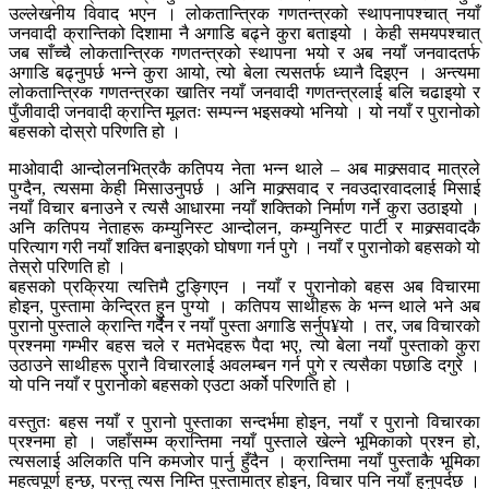
उल्लेखनीय विवाद भएन । लोकतान्त्रिक गणतन्त्रको स्थापनापश्चात् नयाँ
जनवादी क्रान्तिको दिशामा नै अगाडि बढ्ने कुरा बताइयो । केही समयपश्चात्
जब साँच्चै लोकतान्त्रिक गणतन्त्रको स्थापना भयो र अब नयाँ जनवादतर्फ
अगाडि बढ्नुपर्छ भन्ने कुरा आयो, त्यो बेला त्यसतर्फ ध्यानै दिइएन । अन्त्यमा
लोकतान्त्रिक गणतन्त्रका खातिर नयाँ जनवादी गणतन्त्रलाई बलि चढाइयो र
पुँजीवादी जनवादी क्रान्ति मूलतः सम्पन्न भइसक्यो भनियो । यो नयाँ र पुरानोको
बहसको दोस्रो परिणति हो ।
माओवादी आन्दोलनभित्रकै कतिपय नेता भन्न थाले – अब माक्र्सवाद मात्रले
पुग्दैन, त्यसमा केही मिसाउनुपर्छ । अनि माक्र्सवाद र नवउदारवादलाई मिसाई
नयाँ विचार बनाउने र त्यसै आधारमा नयाँ शक्तिको निर्माण गर्ने कुरा उठाइयो ।
अनि कतिपय नेताहरू कम्युनिस्ट आन्दोलन, कम्युनिस्ट पार्टी र माक्र्सवादकै
परित्याग गरी नयाँ शक्ति बनाइएको घोषणा गर्न पुगे । नयाँ र पुरानोको बहसको यो
तेस्रो परिणति हो ।
बहसको प्रक्रिया त्यत्तिमै टुङ्गिएन । नयाँ र पुरानोको बहस अब विचारमा
होइन, पुस्तामा केन्द्रित हुन पुग्यो । कतिपय साथीहरू के भन्न थाले भने अब
पुरानो पुस्ताले क्रान्ति गर्दैन र नयाँ पुस्ता अगाडि सर्नुप¥यो । तर, जब विचारको
प्रश्नमा गम्भीर बहस चले र मतभेदहरू पैदा भए, त्यो बेला नयाँ पुस्ताको कुरा
उठाउने साथीहरू पुरानै विचारलाई अवलम्बन गर्न पुगे र त्यसैका पछाडि दगुरे ।
यो पनि नयाँ र पुरानोको बहसको एउटा अर्को परिणति हो ।
वस्तुतः बहस नयाँ र पुरानो पुस्ताका सन्दर्भमा होइन, नयाँ र पुरानो विचारका
प्रश्नमा हो । जहाँसम्म क्रान्तिमा नयाँ पुस्ताले खेल्ने भूमिकाको प्रश्न हो,
त्यसलाई अलिकति पनि कमजोर पार्नु हुँदैन । क्रान्तिमा नयाँ पुस्ताकै भूमिका
महत्वपूर्ण हुन्छ, परन्तु त्यस निम्ति पुस्तामात्र होइन, विचार पनि नयाँ हुनुपर्दछ ।