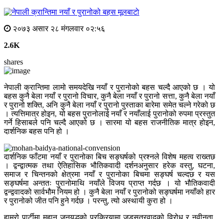
मूलबाटाे
२०७३ असार २८ मंगलवार ०२:५६
2.6K
shares
नेपाली क्रान्तिमा लामो समयदेखि नयाँ र पुरानोको बहस चल्दै आएको छ । यो
बहस कुनै बेला नयाँ र पुरानो विचार, कुनै बेला नयाँ र पुरानो सत्ता, कुनै बेला नयाँ
र पुरानो शक्ति, अनि कुनै बेला नयाँ र पुरानो पुस्ताका बारेमा समेत चल्ने गरेको छ
। त्यत्तिमात्र होइन, यो बहस पुरानोलाई नयाँ र नयाँलाई पुरानोको रुपमा प्रस्तुत
गर्ने हिसाबले पनि चल्दै आएको छ । सारमा यो बहस राजनीतिक मात्र होइन,
दार्शनिक बहस पनि हो ।
दार्शनिक फाँटमा नयाँ र पुरानोका बिच सङ्घर्षको प्रश्नले विशेष महत्व राख्तछ
। द्वन्द्वात्मक तथा ऐतिहासिक भौतिकवादी दर्शनअनुसार हरेक वस्तु, घटना,
समाज र चिन्तनको क्षेत्रमा नयाँ र पुरानोका बिचमा सङ्घर्ष चल्दछ र यस
सङ्घर्षमा अन्ततः पुरानोमाथि नयाँले विजय प्राप्त गर्दछ । यो भौतिकवादी
द्वन्द्ववादको सार्वभौम नियम हो । कुनै बेला नयाँ र पुरानोको सङ्घर्षमा नयाँको हार
र पुरानोको जीत पनि हुने गर्दछ । परन्तु, त्यो अस्थायी कुरा हो ।
हाम्रो पार्टीमा महान् जनयुद्धको प्रक्रियामा जडसूत्रवादको विरोध र नवीनता,