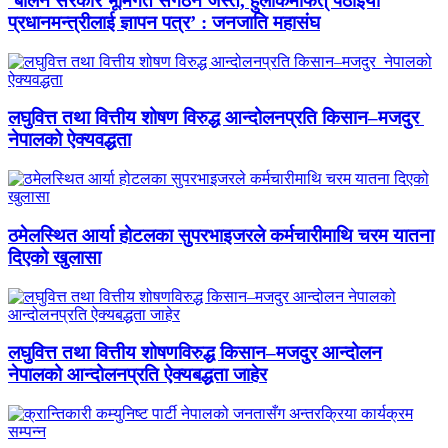
‘बालेन सरकार भूमिगत संगठन जस्तै, हुलाकमार्फत् पठाइयो
प्रधानमन्त्रीलाई ज्ञापन पत्र’ : जनजाति महासंघ
लघुवित्त तथा वित्तीय शोषण विरुद्ध आन्दोलनप्रति किसान–मजदुर
नेपालको ऐक्यवद्धता
ठमेलस्थित आर्या होटलका सुपरभाइजरले कर्मचारीमाथि चरम यातना
दिएको खुलासा
लघुवित्त तथा वित्तीय शोषणविरुद्ध किसान–मजदुर आन्दोलन
नेपालको आन्दोलनप्रति ऐक्यबद्धता जाहेर