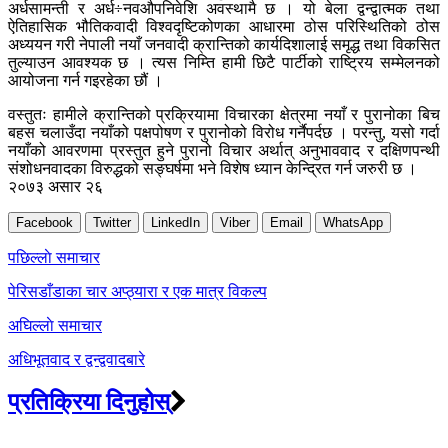
अर्धसामन्ती र अर्ध÷नवऔपनिवेशि अवस्थामै छ । यो बेला द्वन्द्वात्मक तथा
ऐतिहासिक भौतिकवादी विश्वदृष्टिकोणका आधारमा ठोस परिस्थितिको ठोस
अध्ययन गरी नेपाली नयाँ जनवादी क्रान्तिको कार्यदिशालाई समृद्ध तथा विकसित
तुल्याउन आवश्यक छ । त्यस निम्ति हामी छिटै पार्टीको राष्ट्रिय सम्मेलनको
आयोजना गर्न गइरहेका छौं ।
वस्तुतः हामीले क्रान्तिको प्रक्रियामा विचारका क्षेत्रमा नयाँ र पुरानोका बिच
बहस चलाउँदा नयाँको पक्षपोषण र पुरानोको विरोध गर्नैपर्दछ । परन्तु, यसो गर्दा
नयाँको आवरणमा प्रस्तुत हुने पुरानो विचार अर्थात् अनुभाववाद र दक्षिणपन्थी
संशोधनवादका विरुद्धको सङ्घर्षमा भने विशेष ध्यान केन्द्रित गर्न जरुरी छ ।
२०७३ असार २६
Facebook
Twitter
LinkedIn
Viber
Email
WhatsApp
Post
पछिल्लाे समाचार
navigation
पेरिसडाँडाका चार अप्ठ्यारा र एक मात्र विकल्प
अघिल्लाे समाचार
अधिभूतवाद र द्वन्द्ववादबारे
प्रतिक्रिया दिनुहोस्