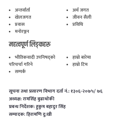
अन्तर्वार्ता
अर्थ जगत
खेलजगत
जीवन सैली
प्रवास
प्रविधि
मनोरञ्जन
महत्वपूर्ण लिङ्कहरू
भाैतिकवादी उपनिषद्काे
हाम्राे बारेमा
परिचर्चा गरिने
हाम्राे टिम
सम्पर्क
सूचना तथा प्रसारण विभाग दर्ता नं.: १३०६-२०७५/ ७६
अध्यक्ष: रामसिंह बुढाथाेकी
प्रबन्ध निर्देशक: हुकुम बहादुर सिंह
सम्पादक: हिरामणि दु:खी