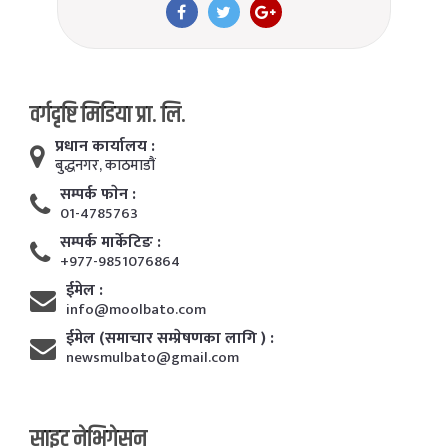
वर्गदृष्टि मिडिया प्रा. लि.
प्रधान कार्यालय :
बुद्धनगर, काठमाडाैं
सम्पर्क फाेन :
01-4785763
सम्पर्क मार्केटिङ :
+977-9851076864
ईमेल :
info@moolbato.com
ईमेल (समाचार सम्प्रेषणका लागि ) :
newsmulbato@gmail.com
साइट नेभिगेसन