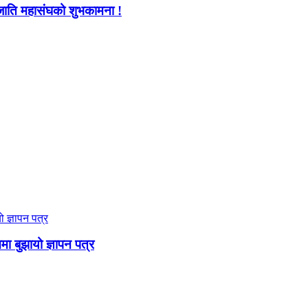
जाति महासंघको शुभकामना !
ममा बुझायो ज्ञापन पत्र