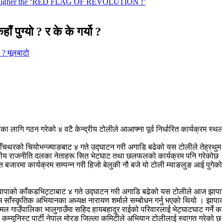
पुग्यो ? र के के गर्यो ?
मूलबाटाे
का लागि गठन गरेको ४ वटै केन्द्रीय टोलीले आआफ्ना पूर्व निर्धारित कार्यक्रम स्थ
पाँचथरको चियोभन्ज्याङबाट ४ गते उद्घाटन गरी अगाडि बढेको यस टोलीले तेह्रथु
थानीय राजनीति दलका नेताहरू सित भेटघाट तथा छलफलको कार्यक्रम पनि गरेकोछ
मा कार्यक्रम सम्पन्न गरी हिजो बेलुकी नौ बजे यो टोली म्याङलुङ आई पुगेको हो 
ना झापाको काँकडभिट्टाबाट ४ गते उद्घाटन गरी अगाडि बढेको यस टोलीले आज झा
ाँस्कृतिक अभियानका अध्यक्ष नारायण शर्माले सम्बोधन गर्नु भएको थियो । झापाको
मल गाउँपालिका भालुगाउँमा सहिद हायबहादुर राईको परिवारलाई भेट्घाटघाट गर्ने क
 कम्युनिस्ट पार्टी नेपाल मोरङ जिल्ला कमिटीले अभियान टोलीलाई स्वागत गरेको छ