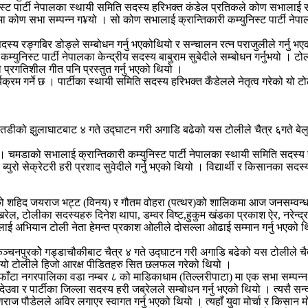
िस्ट पार्टी नेपालका स्थायी समिति सदस्य हरिभक्त कंडेल प्रतिकले कोण सभालाई स
 कोण सभा सम्पन्न ग¥यो । सो कोण सभालाई क्रान्तिकारी कम्युनिस्ट पार्टी नेपालक
स्य रङ्गबिर डोङ्ले सम्बोधन गर्नु भएकोथियो र सन्चालन रत्न पराजुलीले गर्नु भएक
्युनिस्ट पार्टी नेपालका केन्द्रीय सदस्य बाबुराम सुबेदीले सम्बोधन गर्नुभयो । 
प्रगतिशील गीत पनि प्रस्तुत गर्नु भएको थियो ।
गर्ने छ । पार्टीका स्थायी समिति सदस्य हरिभक्त कँडेलले नेतृत्व गरेको यो टोल
ैतडीको झुलाघाटबाट ४ गते उद्घाटन गरी अगाडि बढेको यस टोलीले चैत्र ६गते बेलुक
 । चमडाको सभालाई क्रान्तिकारी कम्युनिस्ट पार्टी नेपालका स्थायी समिति सदस्य 
 ब्युरो सेक्रेटरी हरी प्रशाद सुवेदीले गर्नु भएको थियो । विद्यार्थी र किसानका 
हेको शहिद जयराज भट्ट (विनय) र गौतम वोहरा (पत्थर)को शालिकमा आज जनसम्वन्ध
रेल, टोलीका सदस्यहरु दिनेश थापा, डम्वर विष्ट,हुकुम खंडका प्रकाश ऐर, नरेन्द्र 
लाई अभियान टोली नेता हेमन्त प्रकाश ओलीले दोसल्ला ओढाई सम्मान गर्नु भएको 
कञ्चनपुरकोे गड्डाचौकीबाट चैत्र ४ गते उद्घाटन गरी अगाडि बढेको यस टोलीले चै
गरेको यो टोलीले हिजो आरक्ष पीडितहरु सित छलफल गरेको थियो ।
फाँटा नगरपालिका वडा नम्बर ८ को माडिकाधाम (तिल्लरीपाटा) मा एक सभा सम्पन्न गरे
देउवा र पार्टीका जिल्ला सदस्य हरी जब्रेलले सम्बोधन गर्नु भएको थियो । त्यसै सन्दर्भ
ष्णराज पौडेलले अविर लगाएर स्वागत गर्नु भएको थियो । त्यहाँ युवा मोर्चा र किसा