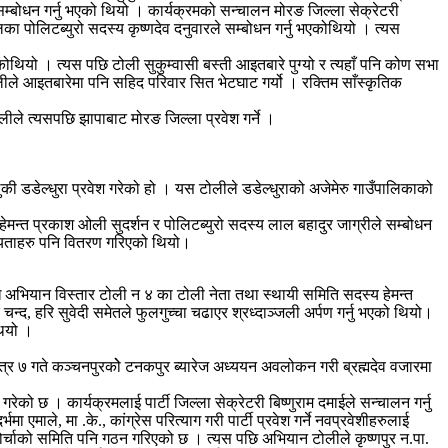
म्बोधन गर्नु भएको थियो । कार्यक्रमको सन्चालन मोरङ जिल्ला सेक्रेटरी
ा पोलिटब्युरो सदस्य कृष्णदेव दनुवारले सम्बोधन गर्नु भएकोथियो । त्यस
ोथियो । त्यस पछि टोली सुकुम्वासी बस्ती आइतबारे पुग्यो र त्यहाँ पनि कोण सभा
टोलीले आइतबारेमा पनि सहिद परिवार सित भेटघाट गर्यो । रक्तिम साँस्कृतिक
ीले त्यसपछि झापाबाट मोरङ जिल्ला प्रवेश गर्ने ।
ी डडेल्धुरा प्रवेश गरेको हो । यस टोलीले डडेल्धुराको अजेमेरु गाउँपालिकाको
हेमन्त प्रकाश ओली सुदर्शन र पोलिटब्युरो सदस्य लाल बहादुर जाग्रीले सम्बोधन
सदस्यताहरु पनि वितरण गरिएको थियो।
 अभियान विस्तार टोली न ४ का टोली नेता तथा स्थायी समिति सदस्य हेमन्त
चन्द, हरि सुवेदी समेतले फुलगुच्चा चढाएर श्रध्दाञ्जली अर्पण गर्नु भएको थियो।
थियो ।
त्र ७ गते कञ्चनपुरकोे टनकपुर ब्यारेज अध्ययन अवलोकन गरी ब्रह्मदेव वजारमा
को छ । कार्यक्रमलाई पार्टी जिल्ला सेक्रेटरी बिष्णुराम दमाईले सन्चालन गर्नु
मा एमाले, मा .के., कांग्रेस परित्याग गरी पार्टी प्रवेश गर्ने नवप्रवेशीहरुलाई
न मोर्चाको समिति पनि गठन गरिएको छ । त्यस पछि अभियान टोलीले कृष्णपुर न.पा.