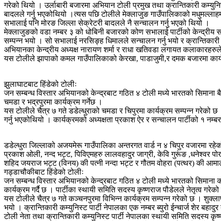
गरेको थियो । उर्लाबारी बजारमा अभियान टोली प्रमुख तथा क्रान्तिकारी कम्युन
बादलले गर्नु भएकोथियो ।त्यस पछि टोलीले मेक्लाजुङ गाउँपालिकाको मधुमल्लाहमा
सभालाई पनि मोरङ जिल्ला सेक्रेटरी बादलले नै सन्चालन गर्नु भएको थियो ।
मेक्लाजुङको वडा नम्बर ३ को धोबिनी बजारको कोण सभालाई पार्टीको केन्द्रीय सद
सम्पन्न भयो । सो सभालाई नरसिङ्ह धिमालले सन्चालन गर्नु भयो र क्रान्तिकारी कम
अभियानका केन्द्रीय अध्यक्ष नारायण शर्मा र राधा खतिवडा लगायत कलाकारहरुले 
यस टोलीले झापाको कमल गाउँपालिकाको केरखा, पाडाजुमी,र दमक बजारमा कार्यक्रम 
झुलाघाटबाट हिंडेको टोलीः
जन सम्बन्ध विस्तार अभियानको केन्द्रबाट गठित ४ टोली मध्ये भारतको सिमाना ब
चमडा र भद्रपुरमा कार्यक्रम गर्नेछ ।
यस टोलीले चैत्र ७ गते डडेल्धुराको चमडा र चिपुरमा कार्यक्रम सम्पन्न गरेको छ
गर्नु भएकोथियो । कार्यक्रमको अध्यक्षता प्रकाश ऐर र सन्चालन पार्टीको १ नम्बर
डडेल्धुरा जिल्लाको अजयमेरू गाउँपालिका अन्तरगत वार्ड न ४ चिपुर वजारमा र
प्रकाश ओली, नन्द भट्ट, पिविएमहरु लालवहादुर जाग्री, केवि गुरूंङ ,धनेश्वर पोख
शहिद जयराज भट्ट (विनय) की पत्नी नन्दा भट्ट र गौतम वोहरा (पत्थर) की आमा
गड्डाचौकीबाट हिंडेको टोलीः
जन सम्बन्ध विस्तार अभियानको केन्द्रबाट गठित ४ टोली मध्ये भारतको सिमाना 
कार्यक्रम गर्दै छ । पार्टीका स्थायी समिति सदस्य कृष्णराज पौडेलले नेतृत्व 
यस टोलीले चैत्र ७ गते कञ्चनपुरमा विभिन्न कार्यक्रम सम्पन्न गरेको छ । शुक्ला
भयो । क्रान्तिकारी कम्युनिस्ट पार्टी नेपालका एक नम्बर ब्युरो ईन्चार्ज शेर बहादुर 
टोली नेता तथा क्रान्तिकारी कम्युनिस्ट पार्टी नेपालका स्थायी समिति सदस्य कृ