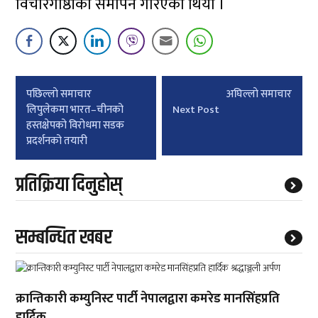
विचारगोष्ठीको समापन गरिएको थियो ।
Post
पछिल्लाे समाचार
अघिल्लाे समाचार
navigation
लिपुलेकमा भारत–चीनको
Next Post
हस्तक्षेपको विरोधमा सडक
प्रदर्शनको तयारी
प्रतिक्रिया दिनुहोस्
सम्बन्धित खबर
क्रान्तिकारी कम्युनिस्ट पार्टी नेपालद्वारा कमरेड मानसिंहप्रति
हार्दिक...