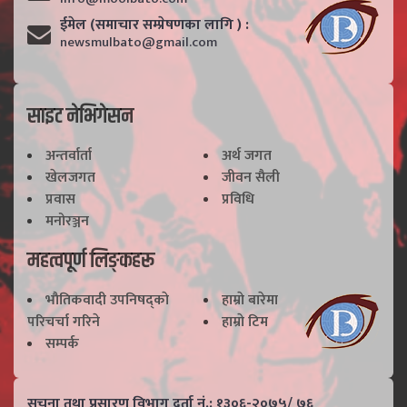
ईमेल (समाचार सम्प्रेषणका लागि ) :
newsmulbato@gmail.com
साइट नेभिगेसन
अन्तर्वार्ता
अर्थ जगत
खेलजगत
जीवन सैली
प्रवास
प्रविधि
मनोरञ्जन
महत्वपूर्ण लिङ्कहरू
भाैतिकवादी उपनिषद्काे
हाम्राे बारेमा
परिचर्चा गरिने
हाम्राे टिम
सम्पर्क
सूचना तथा प्रसारण विभाग दर्ता नं.: १३०६-२०७५/ ७६