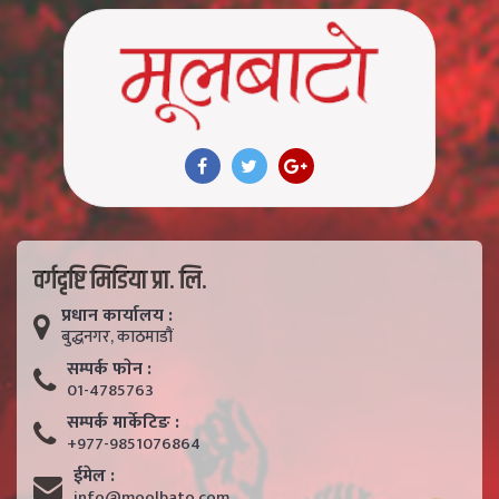
वर्गदृष्टि मिडिया प्रा. लि.
प्रधान कार्यालय :
बुद्धनगर, काठमाडाैं
सम्पर्क फाेन :
01-4785763
सम्पर्क मार्केटिङ :
+977-9851076864
ईमेल :
info@moolbato.com