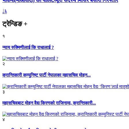
भाकपा(माओवादी) का पोलिटव्यूरो सदस्य मिसिर बेसारा गिरफ्तार
ट्रेन्डिङ
+
१
न्याय रुक्मिणीलाई कि राधालाई ?
२
क्रान्तिकारी कम्युनिष्ट पार्टी नेपालका महासचिव मोहन...
३
महासचिवबाट मोहन वैद्य किरणको राजिनामा, क्रान्तिकारी...
४