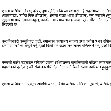
एकता अधिवेशनले मधु श्रेष्ठ, दुर्गा सुवेदी र विमला भण्डारीलाई सहसंयोजकमा निर्व
(काठमाडौं), शान्ति बिक (चितवन), अरुणा राउत थापा (चितवन), मुना न्यौपाने (नु
सुुकुमाया माझी (मकवानपुर), कान्छीमाया स्याङतान (मकवानपुर), सीता गौतम (रा
लिइएको छ ।
क्रान्तिकारी कम्युनिस्ट पार्टी, नेपालका कार्यालय सदस्य तथा प्रदेश ३ का
धनमाया निरौला अनुले गर्नुभएको थियो भने सञ्चालन शान्ता पण्डितले गर्नुभएको थि
मैनवत्ती बालेर उद्घाटन गरिएको एकता अधिवेशनमा क्रान्तिकारी महिला संगठनक
महासंघकी प्रदेश ३ की संयोजक गौरी देवकोटा अतिथिको रुपमा उपस्थित हुनुहुन्थ
एकता अधिवेशनमा प्रमुख अतिथि अटल, विशेष अतिथि अम्बिका मुड्भरी, अतिथिहरु 