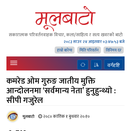
सकारात्मक परिवर्तनवाहक विचार, कला/साहित्य र सत्य खवरको बाटाे
२०८३ साउन २४ आइतवार
०३:४७:५४ बजे
हाम्राे बारेमा
मिति परिवर्तन
विनिमय दर
वर्गदृष्टि
कमरेड ओम गुरुङ जातीय मुक्ति
आन्दाेलनमा ‘सर्वमान्य नेता’ हुनुहुन्थ्याे :
सीपी गजुरेल
२०८० कात्तिक १ बुधवार २०:१०
मूलबाटाे