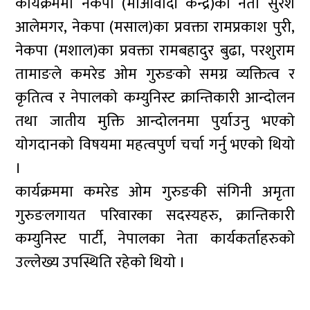
कार्यक्रममा नेकपा (माओवादी केन्द्र)का नेता सुरेश
आलेमगर, नेकपा (मसाल)का प्रवक्ता रामप्रकाश पुरी,
नेकपा (मशाल)का प्रवक्ता रामबहादुर बुढा, परशुराम
तामाङले कमरेड ओम गुरुङको समग्र व्यक्तित्व र
कृतित्व र नेपालकाे कम्युनिस्ट क्रान्तिकारी आन्दाेलन
तथा जातीय मुक्ति आन्दाेलनमा पुर्याउनु भएकाे
याेगदानकाे विषयमा महत्वपुर्ण चर्चा गर्नु भएकाे थियाे
।
कार्यक्रममा कमरेड ओम गुरुङकी संगिनी अमृता
गुरुङलगायत परिवारका सदस्यहरु, क्रान्तिकारी
कम्युनिस्ट पार्टी, नेपालका नेता कार्यकर्ताहरुकाे
उल्लेख्य उपस्थिति रहेकाे थियाे ।