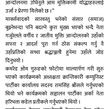
आन्दाेलनमा उभिनुले आम मुक्तिकामी याेद्धाहरुलाई
उर्जा र प्रेरणा मिलेकाे छ ।”
मार्क्सवादकाे सारवस्तु भनेकाे संसार (समाज)
बुझ्नेभन्दा पनि बदल्ने कुरा मुख्य भएकाे भन्दै नेता
गजुरेलले वर्गीय र जातीय मुक्ति आन्दाेलनकाे उहाँकाे
सपना र आदर्श पूरा गर्न ठाेस संकल्प गर्नु नै
उहाँप्रतिकाे सच्चा श्रद्धाञ्जली हुनेमा उहाँले जाेड
दिनुभयाे ।
कमरेड ओम गुरुङकाे फाेटाेमा माल्यार्पण गरी सुरु
भएकाे कार्यक्रमकाे अध्यक्षता क्रान्तिकारी कम्युनिस्ट
पार्टीका कार्यालय सदस्य रामसिंह श्रीसले गर्नुभएकाे
थियाे भने कार्यक्रमकाे सञ्चालन पार्टीका अर्का नेता
हरिभक्त कडेल प्रतीकले गर्नुभएकाे थियाे ।