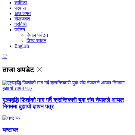
साहित्य
प्रवास
अर्थ जगत
खेलजगत
प्रविधि
पर्यटन
नेपाल पर्यटन
विश्व पर्यटन
English
ताजा अपडेट
मूल्यवृद्धि फिर्ताको माग गर्दै क्रान्तिकारी युवा संघ नेपालले आयल
निगममा बुझायो ज्ञापन पत्र
घण्टाघर