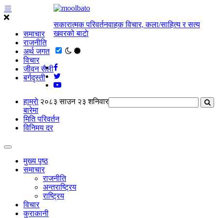
सकारात्मक परिवर्तनवाहक विचार, कला/साहित्य र सत्य
खवरको बाटाे
समाचार
राजनीति
अर्थ जगत
विचार
जीवन सैली
बर्गदृस्ती
हाम्राे
२०८३ साउन २३ शनिवार
बारेमा
मिति परिवर्तन
विनिमय दर
मुख्य पृष्ठ
समाचार
राजनीति
अन्तराष्ट्रिय
राष्ट्रिय
विचार
कुराकानी