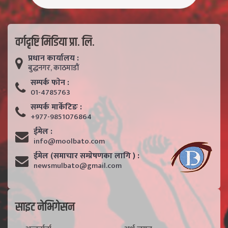
वर्गदृष्टि मिडिया प्रा. लि.
प्रधान कार्यालय :
बुद्धनगर, काठमाडाैं
सम्पर्क फाेन :
01-4785763
सम्पर्क मार्केटिङ :
+977-9851076864
ईमेल :
info@moolbato.com
ईमेल (समाचार सम्प्रेषणका लागि ) :
newsmulbato@gmail.com
साइट नेभिगेसन