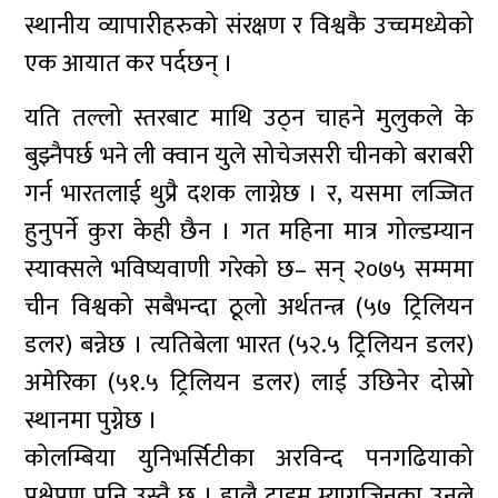
स्थानीय व्यापारीहरुको संरक्षण र विश्वकै उच्चमध्येको
एक आयात कर पर्दछन् ।
यति तल्लो स्तरबाट माथि उठ्न चाहने मुलुकले के
बुझ्नैपर्छ भने ली क्वान युले सोचेजसरी चीनको बराबरी
गर्न भारतलाई थुप्रै दशक लाग्नेछ । र, यसमा लज्जित
हुनुपर्ने कुरा केही छैन । गत महिना मात्र गोल्डम्यान
स्याक्सले भविष्यवाणी गरेको छ– सन् २०७५ सम्ममा
चीन विश्वको सबैभन्दा ठूलो अर्थतन्त्र (५७ ट्रिलियन
डलर) बन्नेछ । त्यतिबेला भारत (५२.५ ट्रिलियन डलर)
अमेरिका (५१.५ ट्रिलियन डलर) लाई उछिनेर दोस्रो
स्थानमा पुग्नेछ ।
कोलम्बिया युनिभर्सिटीका अरविन्द पनगढियाको
प्रक्षेपण पनि उस्तै छ । हालै टाइम म्यागजिनका उनले