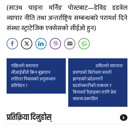
(साउथ चाइना मर्निङ पोस्टबाट—डेविड डडवेल
व्यापार नीति तथा अन्तर्राष्ट्रिय सम्बन्धबारे परामर्श दिने
संस्था स्ट्राटेजिक एक्सेसको सीईओ हुन)
Post
पछिल्लाे समाचार
अघिल्लाे समाचार
navigation
सीआईबीले किन बुझाएन
प्रचण्डको विरोधमा कालो
ललिता निवासको अनुसन्धान
झण्डाको प्रर्दशनगर्ने
प्रतिवेदन ?
प्रदर्शनकारीको तत्काल र
विनाशर्त रिहाइका लागि प्रेस
वक्तव्य प्रकाशित
प्रतिक्रिया दिनुहोस्