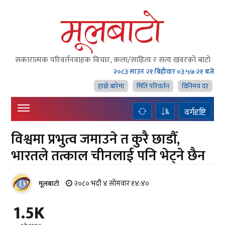
सकारात्मक परिवर्तनवाहक विचार, कला/साहित्य र सत्य खवरको बाटाे
२०८३ साउन २१ बिहीवार
०३:५७:२२ बजे
हाम्राे बारेमा
मिति परिवर्तन
विनिमय दर
वर्गदृष्टि
विश्वमा प्रभुत्व जमाउने त कुरै छाडौँ,
भारतले तत्काल चीनलाई पनि भेट्ने छैन
२०८० भदौ ४ सोमवार १४:४०
मूलबाटाे
1.5K