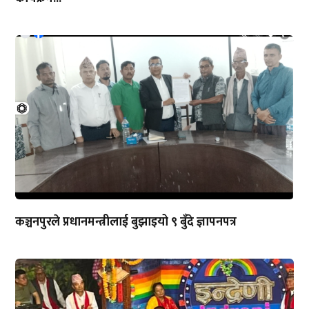
कञ्चनपुरले प्रधानमन्त्रीलाई बुझाइयो ९ बुँदे ज्ञापनपत्र