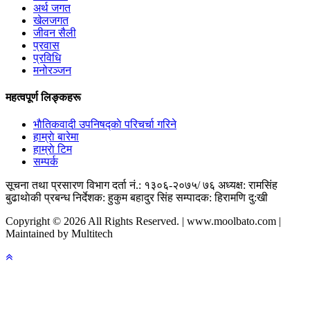
अर्थ जगत
खेलजगत
जीवन सैली
प्रवास
प्रविधि
मनोरञ्जन
महत्वपूर्ण लिङ्कहरू
भाैतिकवादी उपनिषद्काे परिचर्चा गरिने
हाम्राे बारेमा
हाम्राे टिम
सम्पर्क
सूचना तथा प्रसारण विभाग दर्ता नं.: १३०६-२०७५/ ७६
अध्यक्ष: रामसिंह
बुढाथाेकी
प्रबन्ध निर्देशक: हुकुम बहादुर सिंह
सम्पादक: हिरामणि दु:खी
Copyright © 2026 All Rights Reserved. | www.moolbato.com |
Maintained by Multitech