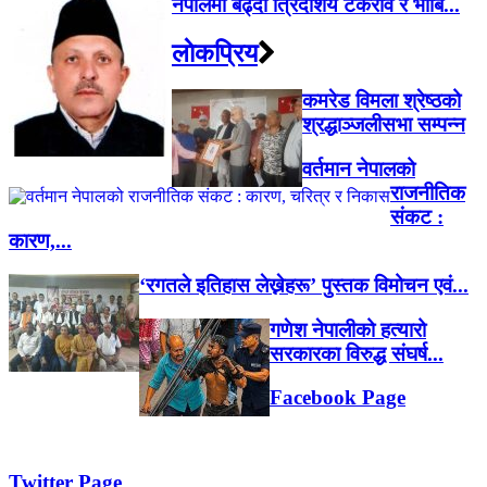
नेपालमा बढ्दो त्रिदेशिय टकराव र भाबि...
लाेकप्रिय
कमरेड विमला श्रेष्ठको
श्रद्धाञ्जलीसभा सम्पन्न
वर्तमान नेपालको
राजनीतिक
संकट :
कारण,...
‘रगतले इतिहास लेख्नेहरू’ पुस्तक विमोचन एवं...
गणेश नेपालीको हत्यारो
सरकारका विरुद्ध संघर्ष...
Facebook Page
Twitter Page