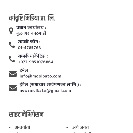
वर्गदृष्टि मिडिया प्रा. लि.
प्रधान कार्यालय :
बुद्धनगर, काठमाडाैं
सम्पर्क फाेन :
01-4785763
सम्पर्क मार्केटिङ :
+977-9851076864
ईमेल :
info@moolbato.com
ईमेल (समाचार सम्प्रेषणका लागि ) :
newsmulbato@gmail.com
साइट नेभिगेसन
अन्तर्वार्ता
अर्थ जगत