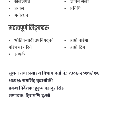
खेलजगत
जीवन सैली
प्रवास
प्रविधि
मनोरञ्जन
महत्वपूर्ण लिङ्कहरू
भाैतिकवादी उपनिषद्काे
हाम्राे बारेमा
परिचर्चा गरिने
हाम्राे टिम
सम्पर्क
सूचना तथा प्रसारण विभाग दर्ता नं.: १३०६-२०७५/ ७६
अध्यक्ष: रामसिंह बुढाथाेकी
प्रबन्ध निर्देशक: हुकुम बहादुर सिंह
सम्पादक: हिरामणि दु:खी