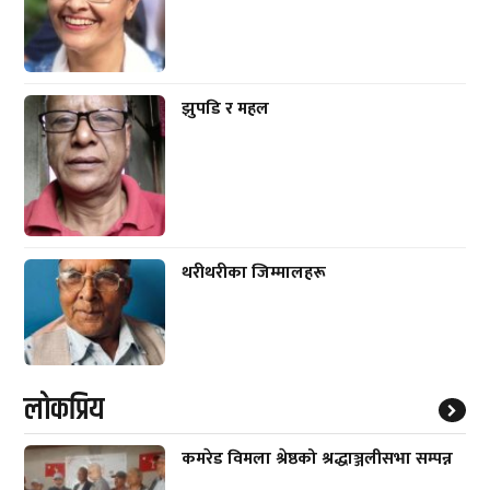
झुपडि र महल
थरीथरीका जिम्मालहरू
लाेकप्रिय
कमरेड विमला श्रेष्ठको श्रद्धाञ्जलीसभा सम्पन्न