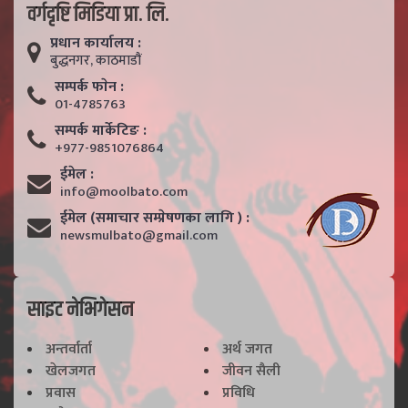
वर्गदृष्टि मिडिया प्रा. लि.
प्रधान कार्यालय :
बुद्धनगर, काठमाडाैं
सम्पर्क फाेन :
01-4785763
सम्पर्क मार्केटिङ :
+977-9851076864
ईमेल :
info@moolbato.com
ईमेल (समाचार सम्प्रेषणका लागि ) :
newsmulbato@gmail.com
साइट नेभिगेसन
अन्तर्वार्ता
अर्थ जगत
खेलजगत
जीवन सैली
प्रवास
प्रविधि