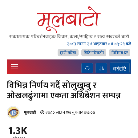
सकारात्मक परिवर्तनवाहक विचार, कला/साहित्य र सत्य खवरको बाटाे
२०८३ साउन २४ आइतवार
०४:०५:३० बजे
हाम्राे बारेमा
मिति परिवर्तन
विनिमय दर
वर्गदृष्टि
विभिन्न निर्णय गर्दै सोलुखुम्बु र
ओखलढुंगामा एकता अधिबेशन सम्पन्न
२०८० साउन १७ बुधवार ०७:०४
मूलबाटाे
1.3K