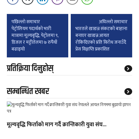
Post
पछिल्लाे समाचार
अघिल्लाे समाचार
navigation
पेट्रोलियम पदार्थको भारी
भारतले खाद्यन्न संकटको बाहाना
मात्रामा मूल्यवृद्धि, पेट्रोलमा ९,
बनाएर खाद्यन्न आयत
डिजल र मट्टीतेलमा ७ रुपैयाँ
रोकिदिएको प्रति विरोध जनाउँदै
बढाइयो
प्रेस विज्ञप्ति प्रकाशित
प्रतिक्रिया दिनुहोस्
सम्बन्धित खबर
मूल्यवृद्धि फिर्ताको माग गर्दै क्रान्तिकारी युवा संघ...