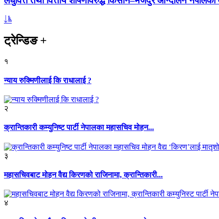
लघुवित्त तथा वित्तीय शोषणविरुद्ध किसान–मजदुर आन्दोलन नेपालको आ
ट्रेन्डिङ
+
१
न्याय रुक्मिणीलाई कि राधालाई ?
२
क्रान्तिकारी कम्युनिष्ट पार्टी नेपालका महासचिव मोहन...
३
महासचिवबाट मोहन वैद्य किरणको राजिनामा, क्रान्तिकारी...
४