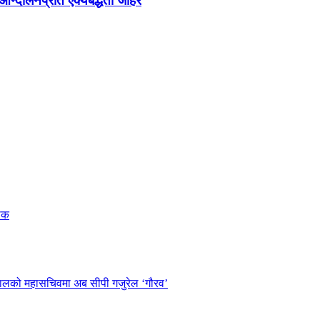
न्दोलनप्रति ऐक्यबद्धता जाहेर