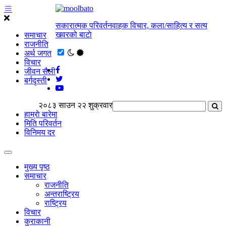
सकारात्मक परिवर्तनवाहक विचार, कला/साहित्य र सत्य
खवरको बाटाे
समाचार
राजनीति
अर्थ जगत
विचार
जीवन सैली
बर्गदृस्ती
२०८३ साउन २२ शुक्रवार
हाम्राे बारेमा
मिति परिवर्तन
विनिमय दर
मुख्य पृष्ठ
समाचार
राजनीति
अन्तराष्ट्रिय
राष्ट्रिय
विचार
कुराकानी