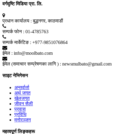
वर्गदृष्टि मिडिया प्रा. लि.
प्रधान कार्यालय :
बुद्धनगर, काठमाडाैं
सम्पर्क फाेन :
01-4785763
सम्पर्क मार्केटिङ :
+977-9851076864
ईमेल :
info@moolbato.com
ईमेल (समाचार सम्प्रेषणका लागि ) :
newsmulbato@gmail.com
साइट नेभिगेसन
अन्तर्वार्ता
अर्थ जगत
खेलजगत
जीवन सैली
प्रवास
प्रविधि
मनोरञ्जन
महत्वपूर्ण लिङ्कहरू