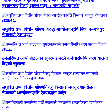
‘बालेन सरकार भूमिगत संगठन जस्तै, हुलाकमार्फत् पठाइयो
प्रधानमन्त्रीलाई ज्ञापन पत्र’ : जनजाति महासंघ
लघुवित्त तथा वित्तीय शोषण विरुद्ध आन्दोलनप्रति किसान–मजदुर
नेपालको ऐक्यवद्धता
ठमेलस्थित आर्या होटलका सुपरभाइजरले कर्मचारीमाथि चरम यातना
दिएको खुलासा
लघुवित्त तथा वित्तीय शोषणविरुद्ध किसान–मजदुर आन्दोलन
नेपालको आन्दोलनप्रति ऐक्यबद्धता जाहेर