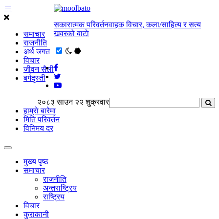
सकारात्मक परिवर्तनवाहक विचार, कला/साहित्य र सत्य
खवरको बाटाे
समाचार
राजनीति
अर्थ जगत
विचार
जीवन सैली
बर्गदृस्ती
२०८३ साउन २२ शुक्रवार
हाम्राे बारेमा
मिति परिवर्तन
विनिमय दर
मुख्य पृष्ठ
समाचार
राजनीति
अन्तराष्ट्रिय
राष्ट्रिय
विचार
कुराकानी