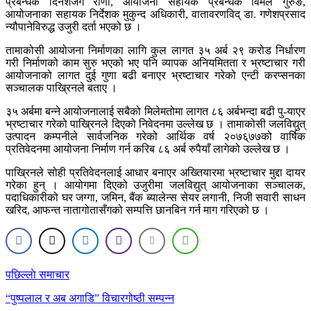
प्रबन्धक दिनेशजंग राणा, आयोजना सहायक प्रबन्धक विमल गुरुङ,
आयोजनाका सहायक निर्देशक मुकुन्द अधिकारी, वातावरणविद् डा. गणेशप्रसाद
न्यौपानेविरुद्ध उजुरी दर्ता भएको छ ।
तामाकोसी आयोजना निर्माणका लागि कुल लागत ३५ अर्ब २९ करोड निर्धारण
गरी निर्माणको काम सुरु भएको भए पनि व्यापक अनियमितता र भ्रष्टाचार गरी
आयोजनाको लागत दुई गुणा बढी बनाएर भ्रष्टाचार गरेको एन्टी करप्सनका
सञ्चालक पाख्रिनले बताए ।
३५ अर्बमा बन्ने आयोजनालाई सबैको मिलेमतोमा लागत ८६ अर्बभन्दा बढी पु-याएर
भ्रष्टाचार गरेको पाख्रिनले दिएको निवेदनमा उल्लेख छ । तामाकोसी जलविद्युत्
उत्पादन कम्पनीले सार्वजनिक गरेको आर्थिक वर्ष २०७६्७७को वार्षिक
प्रतिवेदनमा आयोजना निर्माण गर्न करिब ८६ अर्ब रुपैयाँ लागेको उल्लेख छ ।
पाख्रिनले सोही प्रतिवेदनलाई आधार बनाएर अख्तियारमा भ्रष्टाचार मुद्दा दायर
गरेका हुन् । आयोगमा दिएको उजुरीमा जलविद्युत् आयोजनाका सञ्चालक,
पदाधिकारीको घर जग्गा, जमिन, बैंक ब्यालेन्स सेयर लगानी, निजी सवारी साधन
खरिद, आफन्त नातागोतासँगको सम्पत्ति छानबिन गर्न माग गरिएको छ ।
Post
पछिल्लाे समाचार
navigation
“पुष्पलाल र अब अगाडि” विचारगोष्ठी सम्पन्न