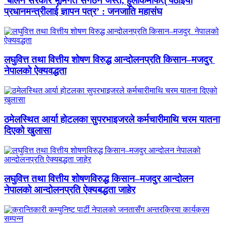
‘बालेन सरकार भूमिगत संगठन जस्तै, हुलाकमार्फत् पठाइयो
प्रधानमन्त्रीलाई ज्ञापन पत्र’ : जनजाति महासंघ
लघुवित्त तथा वित्तीय शोषण विरुद्ध आन्दोलनप्रति किसान–मजदुर
नेपालको ऐक्यवद्धता
ठमेलस्थित आर्या होटलका सुपरभाइजरले कर्मचारीमाथि चरम यातना
दिएको खुलासा
लघुवित्त तथा वित्तीय शोषणविरुद्ध किसान–मजदुर आन्दोलन
नेपालको आन्दोलनप्रति ऐक्यबद्धता जाहेर