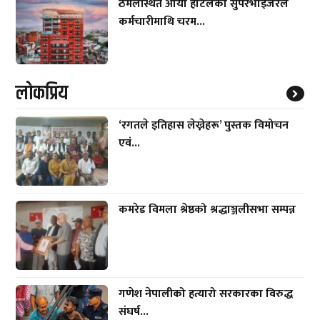
ठमेलस्थित आर्या होटलका सुपरभाइजरले
कर्मचारीमाथि चरम...
लाेकप्रिय
‘रगतले इतिहास लेख्नेहरू’ पुस्तक विमोचन
एवं...
कमरेड विमला श्रेष्ठको श्रद्धाञ्जलीसभा सम्पन्न
गणेश नेपालीको हत्यारो सरकारका विरुद्ध
संघर्ष...