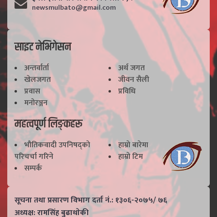
newsmulbato@gmail.com
साइट नेभिगेसन
अन्तर्वार्ता
अर्थ जगत
खेलजगत
जीवन सैली
प्रवास
प्रविधि
मनोरञ्जन
महत्वपूर्ण लिङ्कहरू
भाैतिकवादी उपनिषद्काे
हाम्राे बारेमा
परिचर्चा गरिने
हाम्राे टिम
सम्पर्क
सूचना तथा प्रसारण विभाग दर्ता नं.: १३०६-२०७५/ ७६
अध्यक्ष: रामसिंह बुढाथाेकी