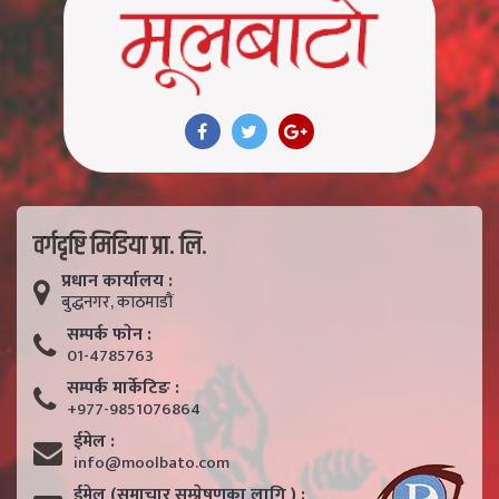
वर्गदृष्टि मिडिया प्रा. लि.
प्रधान कार्यालय :
बुद्धनगर, काठमाडाैं
सम्पर्क फाेन :
01-4785763
सम्पर्क मार्केटिङ :
+977-9851076864
ईमेल :
info@moolbato.com
ईमेल (समाचार सम्प्रेषणका लागि ) :