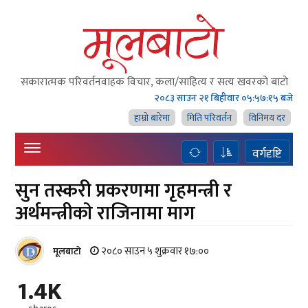
सकारात्मक परिवर्तनवाहक विचार, कला/साहित्य र सत्य खवरको बाटाे
२०८३ साउन २१ बिहीवार
०५:५७:१६ बजे
हाम्राे बारेमा
मिति परिवर्तन
विनिमय दर
वर्गदृष्टि
सुन तस्करी प्रकरणमा गृहमन्त्री र
अर्थमन्त्रीकाे राजिनामा माग
२०८० साउन ५ शुक्रवार १७:००
मूलबाटाे
1.4K