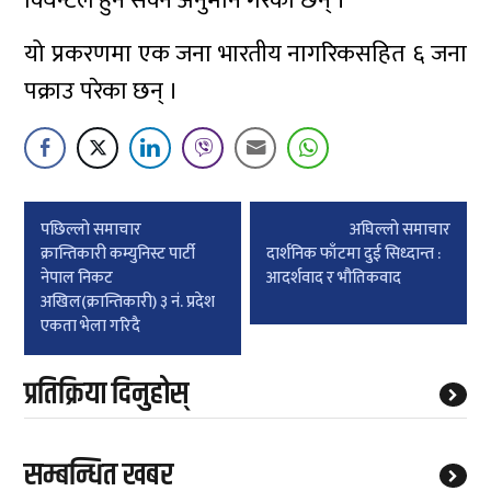
क्विन्टल हुन सक्ने अनुमान गरेका छन् ।
यो प्रकरणमा एक जना भारतीय नागरिकसहित ६ जना
पक्राउ परेका छन् ।
Post
पछिल्लाे समाचार
अघिल्लाे समाचार
navigation
क्रान्तिकारी कम्युनिस्ट पार्टी
दार्शनिक फाँटमा दुई सिध्दान्त :
नेपाल निकट
आदर्शवाद र भौतिकवाद
अखिल(क्रान्तिकारी) ३ नं. प्रदेश
एकता भेला गरिदै
प्रतिक्रिया दिनुहोस्
सम्बन्धित खबर