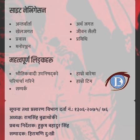
साइट नेभिगेसन
अन्तर्वार्ता
अर्थ जगत
खेलजगत
जीवन सैली
प्रवास
प्रविधि
मनोरञ्जन
महत्वपूर्ण लिङ्कहरू
भाैतिकवादी उपनिषद्काे
हाम्राे बारेमा
परिचर्चा गरिने
हाम्राे टिम
सम्पर्क
सूचना तथा प्रसारण विभाग दर्ता नं.: १३०६-२०७५/ ७६
अध्यक्ष: रामसिंह बुढाथाेकी
प्रबन्ध निर्देशक: हुकुम बहादुर सिंह
सम्पादक: हिरामणि दु:खी