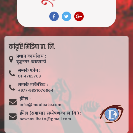
वर्गदृष्टि मिडिया प्रा. लि.
प्रधान कार्यालय :
बुद्धनगर, काठमाडाैं
सम्पर्क फाेन :
01-4785763
सम्पर्क मार्केटिङ :
+977-9851076864
ईमेल :
info@moolbato.com
ईमेल (समाचार सम्प्रेषणका लागि ) :
newsmulbato@gmail.com