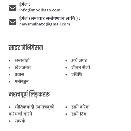
ईमेल :
info@moolbato.com
ईमेल (समाचार सम्प्रेषणका लागि ) :
newsmulbato@gmail.com
साइट नेभिगेसन
अन्तर्वार्ता
अर्थ जगत
खेलजगत
जीवन सैली
प्रवास
प्रविधि
मनोरञ्जन
महत्वपूर्ण लिङ्कहरू
भाैतिकवादी उपनिषद्काे
हाम्राे बारेमा
परिचर्चा गरिने
हाम्राे टिम
सम्पर्क