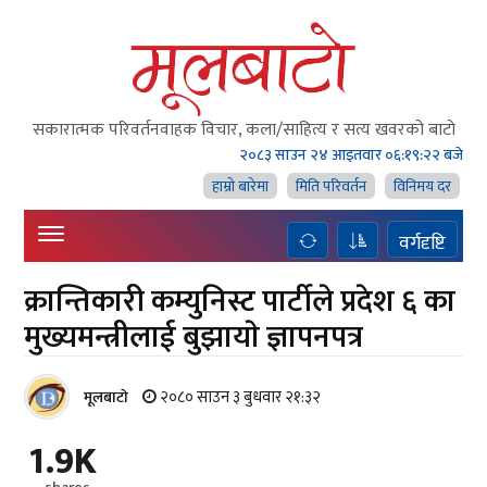
सकारात्मक परिवर्तनवाहक विचार, कला/साहित्य र सत्य खवरको बाटाे
२०८३ साउन २४ आइतवार
०६:१९:२२ बजे
हाम्राे बारेमा
मिति परिवर्तन
विनिमय दर
वर्गदृष्टि
क्रान्तिकारी कम्युनिस्ट पार्टीले प्रदेश ६ का
मुख्यमन्त्रीलाई बुझायाे ज्ञापनपत्र
२०८० साउन ३ बुधवार २१:३२
मूलबाटाे
1.9K