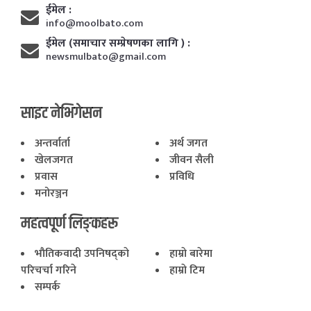
ईमेल :
info@moolbato.com
ईमेल (समाचार सम्प्रेषणका लागि ) :
newsmulbato@gmail.com
साइट नेभिगेसन
अन्तर्वार्ता
अर्थ जगत
खेलजगत
जीवन सैली
प्रवास
प्रविधि
मनोरञ्जन
महत्वपूर्ण लिङ्कहरू
भाैतिकवादी उपनिषद्काे
हाम्राे बारेमा
परिचर्चा गरिने
हाम्राे टिम
सम्पर्क