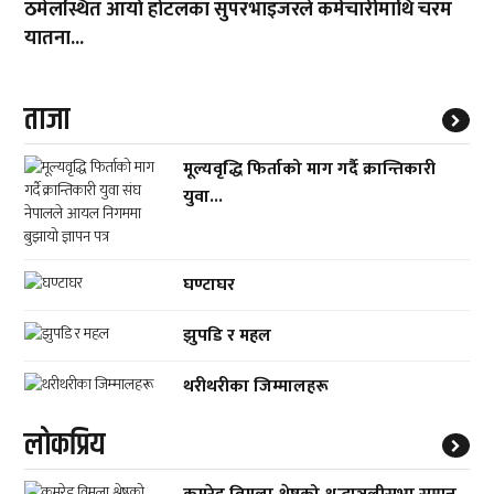
ठमेलस्थित आर्या होटलका सुपरभाइजरले कर्मचारीमाथि चरम
यातना...
ताजा
मूल्यवृद्धि फिर्ताको माग गर्दै क्रान्तिकारी
युवा...
घण्टाघर
झुपडि र महल
थरीथरीका जिम्मालहरू
लाेकप्रिय