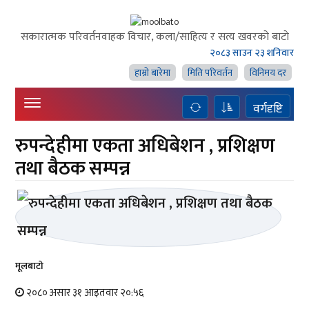
सकारात्मक परिवर्तनवाहक विचार, कला/साहित्य र सत्य खवरको बाटाे
२०८३ साउन २३ शनिवार
हाम्राे बारेमा
मिति परिवर्तन
विनिमय दर
वर्गदृष्टि
रुपन्देहीमा एकता अधिबेशन , प्रशिक्षण
तथा बैठक सम्पन्न
मूलबाटाे
२०८० असार ३१ आइतवार २०:५६