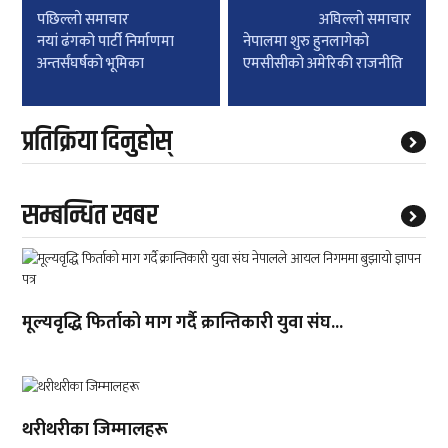
Post
पछिल्लाे समाचार
अघिल्लाे समाचार
navigation
नयां ढंगको पार्टी निर्माणमा
नेपालमा शुरु हुनलागेको
अन्तर्संघर्षको भूमिका
एमसीसीको अमेरिकी राजनीति
प्रतिक्रिया दिनुहोस्
सम्बन्धित खबर
मूल्यवृद्धि फिर्ताको माग गर्दै क्रान्तिकारी युवा संघ...
थरीथरीका जिम्मालहरू