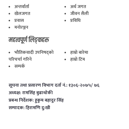
अन्तर्वार्ता
अर्थ जगत
खेलजगत
जीवन सैली
प्रवास
प्रविधि
मनोरञ्जन
महत्वपूर्ण लिङ्कहरू
भाैतिकवादी उपनिषद्काे
हाम्राे बारेमा
परिचर्चा गरिने
हाम्राे टिम
सम्पर्क
सूचना तथा प्रसारण विभाग दर्ता नं.: १३०६-२०७५/ ७६
अध्यक्ष: रामसिंह बुढाथाेकी
प्रबन्ध निर्देशक: हुकुम बहादुर सिंह
सम्पादक: हिरामणि दु:खी