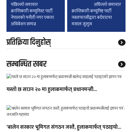
Post
पछिल्लाे समाचार
अघिल्लाे समाचार
navigation
क्रान्तिकारी कम्युनिस्ट पार्टी
क्रान्तिकारी कम्युनिष्ट पार्टी
नेपालकाे पनौती नगर एकता
नवलपरासीद्वारा बर्दघाटमा
अधिबेशन सम्पन्न
मसाल जुलुस
प्रतिक्रिया दिनुहोस्
सम्बन्धित खबर
यस्तो छ साउन २० मा हुलाकमार्फत् प्रधानमन्त्री...
‘बालेन सरकार भूमिगत संगठन जस्तै, हुलाकमार्फत् पठाइयो...