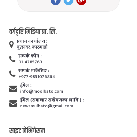
वर्गदृष्टि मिडिया प्रा. लि.
प्रधान कार्यालय :
बुद्धनगर, काठमाडाैं
सम्पर्क फाेन :
01-4785763
सम्पर्क मार्केटिङ :
+977-9851076864
ईमेल :
info@moolbato.com
ईमेल (समाचार सम्प्रेषणका लागि ) :
newsmulbato@gmail.com
साइट नेभिगेसन