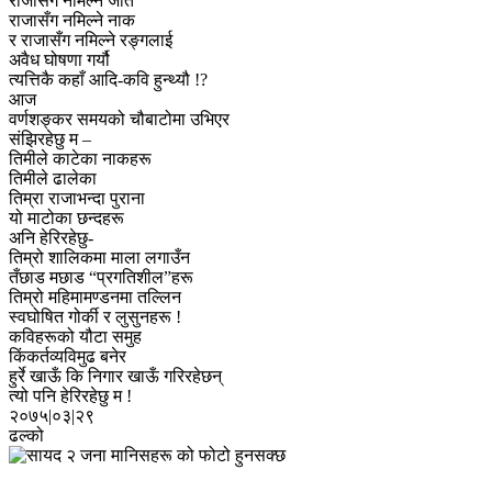
राजासँग नमिल्ने जात
राजासँग नमिल्ने नाक
र राजासँग नमिल्ने रङ्गलाई
अवैध घोषणा गर्यौ
त्यत्तिकै कहाँ आदि-कवि हुन्थ्यौ !?
आज
वर्णशङ्कर समयको चौबाटोमा उभिएर
संझिरहेछु म –
तिमीले काटेका नाकहरू
तिमीले ढालेका
तिम्रा राजाभन्दा पुराना
यो माटोका छन्दहरू
अनि हेरिरहेछु-
तिम्रो शालिकमा माला लगाउँन
तँछाड मछाड “प्रगतिशील”हरू
तिम्रो महिमामण्डनमा तल्लिन
स्वघोषित गोर्की र लुसुनहरू !
कविहरूको यौटा समुह
किंकर्तव्यविमुढ बनेर
हुर्रे खाऊँ कि निगार खाऊँ गरिरहेछन्
त्यो पनि हेरिरहेछु म !
२०७५|०३|२९
ढल्को