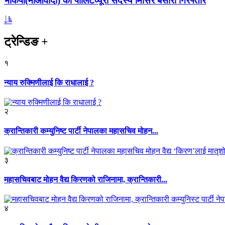
भाकपा(माओवादी) का पोलिटव्यूरो सदस्य मिसिर बेसारा गिरफ्तार
ट्रेन्डिङ
+
१
न्याय रुक्मिणीलाई कि राधालाई ?
२
क्रान्तिकारी कम्युनिष्ट पार्टी नेपालका महासचिव मोहन...
३
महासचिवबाट मोहन वैद्य किरणको राजिनामा, क्रान्तिकारी...
४