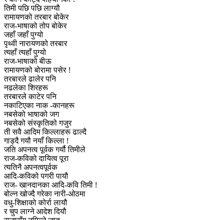
तिमी पछि पछि लाग्यौ
रामायणको तरबार बोकेर
राज-भाषाको तोप बोकेर
जहाँ जहाँ पुग्यो
पृथ्वी नारायणको तरबार
त्यहाँ त्यहाँ पुग्यो
राज-भाषाको बीऊ
रामायणको बोरामा पसेर !
तरबारले ढालेर पनि
नढलेका शिरहरू
तरबारले काटेर पनि
नकाटिएका नाक -कानहरू
नबसेको भाषाको जग
नबसेको संस्कृतिको गजुर
ती सवै आदिम किल्लाहरू ढाल्दै
गाड्दै गयौ नयाँ किल्ला !
जति अपनत्व पूर्वक गर्यौ तिमीले
राज-कविको दायित्व पूरा
त्यतिनै अपनत्वपूर्वक
आदि-कविको पगरी पायौ
राज- खानदानका आदि-कवि तिमी !
बोल्न खोज्दै गरेका नारी-ओठमा
वधु-शिक्षाको कोर्रा लायौ
र चुप लाग्ने आदेश दियौ