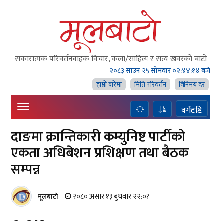
सकारात्मक परिवर्तनवाहक विचार, कला/साहित्य र सत्य खवरको बाटाे
२०८३ साउन २५ सोमवार
०२:४४:१५ बजे
हाम्राे बारेमा
मिति परिवर्तन
विनिमय दर
वर्गदृष्टि
दाङमा क्रान्तिकारी कम्युनिष्ट पार्टीको
एकता अधिबेशन प्रशिक्षण तथा बैठक
सम्पन्न
२०८० असार १३ बुधवार २२:०१
मूलबाटाे