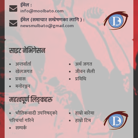
ईमेल :
info@moolbato.com
ईमेल (समाचार सम्प्रेषणका लागि ) :
newsmulbato@gmail.com
साइट नेभिगेसन
अन्तर्वार्ता
अर्थ जगत
खेलजगत
जीवन सैली
प्रवास
प्रविधि
मनोरञ्जन
महत्वपूर्ण लिङ्कहरू
भाैतिकवादी उपनिषद्काे
हाम्राे बारेमा
परिचर्चा गरिने
हाम्राे टिम
सम्पर्क