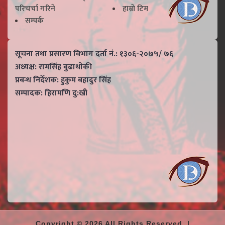
परिचर्चा गरिने
हाम्राे टिम
सम्पर्क
सूचना तथा प्रसारण विभाग दर्ता नं.: १३०६-२०७५/ ७६
अध्यक्ष: रामसिंह बुढाथाेकी
प्रबन्ध निर्देशक: हुकुम बहादुर सिंह
सम्पादक: हिरामणि दु:खी
Copyright © 2026 All Rights Reserved. |