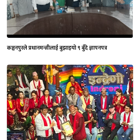
कञ्चनपुरले प्रधानमन्त्रीलाई बुझाइयो ९ बुँदे ज्ञापनपत्र