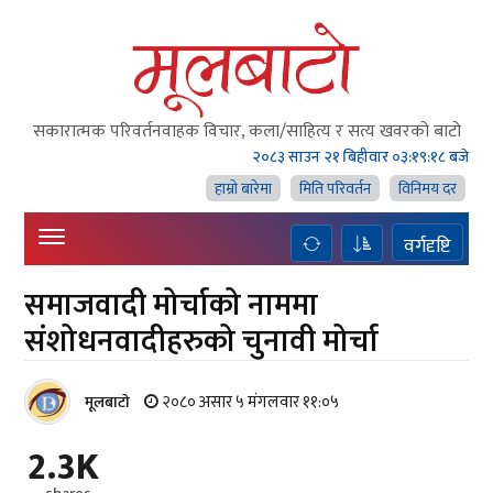
सकारात्मक परिवर्तनवाहक विचार, कला/साहित्य र सत्य खवरको बाटाे
२०८३ साउन २१ बिहीवार
०३:१९:१९ बजे
हाम्राे बारेमा
मिति परिवर्तन
विनिमय दर
वर्गदृष्टि
समाजवादी मोर्चाको नाममा
संशोधनवादीहरुको चुनावी मोर्चा
२०८० असार ५ मंगलवार ११:०५
मूलबाटाे
2.3K