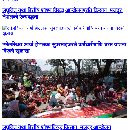
लघुवित्त तथा वित्तीय शोषण विरुद्ध आन्दोलनप्रति किसान–मजदुर
नेपालको ऐक्यवद्धता
ठमेलस्थित आर्या होटलका सुपरभाइजरले कर्मचारीमाथि चरम यातना
दिएको खुलासा
लघुवित्त तथा वित्तीय शोषणविरुद्ध किसान–मजदुर आन्दोलन