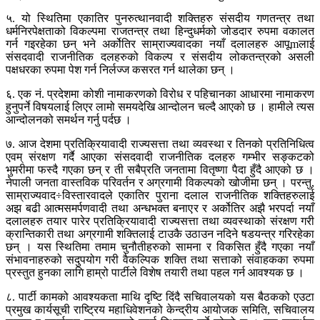
५. यो स्थितिमा एकातिर पुनरुत्थानवादी शक्तिहरु संसदीय गणतन्त्र तथा
धर्मनिरपेक्षताको विकल्पमा राजतन्त्र तथा हिन्दुधर्मको जोडदार रुपमा वकालत
गर्न गइरहेका छन् भने अर्कोतिर साम्राज्यवादका नयाँ दलालहरु आपूmलाई
संसदवादी राजनीतिक दलहरुको विकल्प र संसदीय लोकतन्त्रको असली
पक्षधरका रुपमा पेश गर्न निर्लज्ज कसरत गर्न थालेका छन् ।
६. एक नं. प्रदेशमा कोशी नामाकरणको विरोध र पहिचानका आधारमा नामाकरण
हुनुपर्ने विषयलाई लिएर लामो समयदेखि आन्दोलन चल्दै आएको छ । हामीले त्यस
आन्दोलनको समर्थन गर्नु पर्दछ ।
७. आज देशमा प्रतिक्रियावादी राज्यसत्ता तथा व्यवस्था र तिनको प्रतिनिधित्व
एवम् संरक्षण गर्दै आएका संसदवादी राजनीतिक दलहरु गम्भीर सङ्कटको
भुमरीमा फस्दै गएका छन् र ती सबैप्रति जनतामा वितृष्णा पैदा हुँदै आएको छ ।
नेपाली जनता वास्तविक परिवर्तन र अग्रगामी विकल्पको खोजीमा छन् । परन्तु,
साम्राज्यवाद÷विस्तारवादले एकातिर पुराना दलाल राजनीतिक शक्तिहरुलाई
अझ बढी आत्मसमर्पणवादी तथा अन्धभक्त बनाएर र अर्कोतिर अझै भरपर्दा नयाँ
दलालहरु तयार पारेर प्रतिक्रियावादी राज्यसत्ता तथा व्यवस्थाको संरक्षण गरी
क्रान्तिकारी तथा अग्रगामी शक्तिलाई टाउकै उठाउन नदिने षडयन्त्र गरिरहेका
छन् । यस स्थितिमा तमाम चुनौतीहरुको सामना र विकसित हुँदै गएका नयाँ
संभावनाहरुको सदुपयोग गरी वैकल्पिक शक्ति तथा सत्ताको संवाहकका रुपमा
प्रस्तुत हुनका लागि हाम्रो पार्टीले विशेष तयारी तथा पहल गर्न आवश्यक छ ।
८. पार्टी कामको आवश्यकता माथि दृष्टि दिंदै सचिवालयको यस बैठकको एउटा
प्रमुख कार्यसूची राष्ट्रिय महाधिवेशनको केन्द्रीय आयोजक समिति, सचिवालय