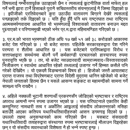
विषयलाई गम्भीरतापूर्वक उठाइएको छैन र त्यसलाई कूटनीतिक वार्ता मार्फत् हल
गर्ने भनी झारा टार्ने हिसाबले पुरानै सचिवस्तरीय संयन्त्रलाई नै जिम्मा दिइएको छ
। इपीजीको प्रतिवेदनबारे कुरा उठाउँदा वातावरण बिग्रने देखेरे त्यसलाई
पन्छाइएको तर्क दिइएको छ । यति हुँदा हुँदै पनि थप राष्ट्रघात तथा राष्ट्रिय
आत्मसमर्पणवादमा आधारित यो भ्रमणलाई विश्वासको वातावरण बनाउन मद्दत
पु¥याएको र परिणाममुखी भएको भनेर प्र.म.द्वारा महिमामण्डित गरिएको छ ।
३. प्र.म.को भारत भ्रमणको ठीक अघि १७ खर्व ५१ अर्व ३८ करोडको आकारमा
बजेट पेश गरिएको छ । यो बजेट सारतः पहिलेकै सरकारहरुद्वारा पेश गरिने
परम्परा र शैलीमा आधारित छ । यस बजेटबारे प्रतिपक्षद्वारा विरोध र
सत्तापक्षद्वारा समर्थनमा बोल्नै पर्ने कर्मकाण्डी प्रचलनको हास्यास्पद रुपमा
पुनरावृत्ति भएकै छ । तर, यो बजेट नवउदारवादी साम्राज्यवाद÷विस्तारवादको
निजीकरण र स्वार्थमा आधारित रहेको तथ्यलाई उजागर गर्ने हिम्मत कसैले पनि
गरेको देखिंदैन । यो एकदमै विडम्बनाको विषय हो । हिजोको जस्तै आयातबाट
प्राप्त राजस्व तथा विप्रेषणबाट प्राप्त विदेशी मुद्रामा धानिन खोजेको यो बजेट
नेपाली जनताको हितमा छैन र यसले आसन्न सङ्कट वा महामन्दीको सामना गर्ने
सामथ्र्य पनि राख्दैन ।
४. अहिले नक्कली भुटानी शरणार्थी प्रकरणसँग जोडिएको भ्रष्टाचार र राष्ट्रिय
अपराध अत्यन्तै नग्न रुपमा उजागर भएको छ । यस परिघटनाले एकातिर केही
कम्युनिस्ट नामधारी तत्व र अर्कोतिर आफूलाई संसदीय लोकतन्त्रको मसिहा
बताउँदै आएका कतिपय यथास्थितिवादीहरुको आसन डगमगाइ दिएको छ ।
उपल्लो तहमा अनुसन्धानको काम गरिएको छैन । यसबाट संसदवादी
यथास्थितिवादी तत्वहरुद्वारा संस्थागत रुपमा भ्रष्टाचारलाई मौलाउन दिइरहेका
छन् र यो संसदीय व्यवस्थाको विशेषता नै हो भन्ने स्पष्ट हुन्छ ।