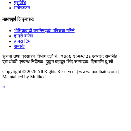
प्रविधि
मनोरञ्जन
महत्वपूर्ण लिङ्कहरू
भाैतिकवादी उपनिषद्काे परिचर्चा गरिने
हाम्राे बारेमा
हाम्राे टिम
सम्पर्क
सूचना तथा प्रसारण विभाग दर्ता नं.: १३०६-२०७५/ ७६
अध्यक्ष: रामसिंह
बुढाथाेकी
प्रबन्ध निर्देशक: हुकुम बहादुर सिंह
सम्पादक: हिरामणि दु:खी
Copyright © 2026 All Rights Reserved. | www.moolbato.com |
Maintained by Multitech