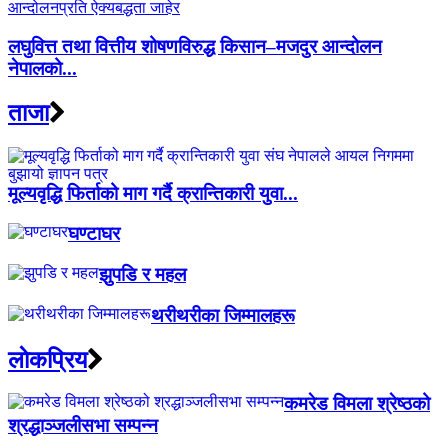
लघुवित्त तथा वित्तीय शोषणविरुद्ध किसान–मजदुर आन्दोलन
नेपालको...
ताजा
मूल्यवृद्धि फिर्ताको माग गर्दै क्रान्तिकारी युवा...
घण्टाघर
झुपडि र महल
थरीथरीका जिम्मालहरू
लाेकप्रिय
कमरेड विमला श्रेष्ठको
श्रद्धाञ्जलीसभा सम्पन्न