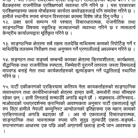
बैठकहरुमा राजनीतिक प्रशिक्षणको व्यवस्था पनि गरिने छ । यस प्रकारका
प्रशिक्षणहरुमा जवस मोर्चाहरुमा कार्यरत कमरेडहरुलाई पनि समावेश गरिने छ ।
हामीले स्थानीय रुपमा संगठन विस्तारका काममा विशेष जोड दिनु पर्नेछ ।
१२. उक्त कार्य सम्पन्न गरे पश्चात् विचारधारात्मक, राजनीतिक तथा
साङ्गठनिक विषयमा स्कूलिङ् सञ्चालनको व्यवस्था गरिने छ र त्यसलार्य
केन्द्रीय कार्यालयद्वारा मूर्तिकृत गरिने छ ।
१३. साङ्गठनिक क्षेत्रमा सबै तहमा तलदेखि माथिसम्म कामको रिपोर्टिङ् गर्ने र
माथिदेखि तलसम्म निरीक्षण तथा अनुगमन गर्ने प्रणालीलाई अवलम्बन गरिने छ ।
१४. सङ्गठन तथा सङ्घर्ष सम्बन्धी कामका क्षेत्रमा क्रियाशीलता, कार्यक्षमता,
सैद्धान्तिक तथा राजनीतिक स्पष्टता, जिम्मेवारी पुुरागर्ने तत्परता जस्ता विषयलाई
मापदण्ड बनाई नेता तथा कार्यकर्ताहरुको मूल्याङ्कन गर्ने पद्धतिलाई स्थापित
गरिने छ ।
१५. पार्टी एकीकरणको प्रक्रियामा कतिपय नेता कायकर्ताहरुको साङ्गठनिक
व्यवस्थापन तथा कार्यविभाजनको क्षेत्रमा हाम्रा कमी, कमजोरी तथा सीमाहरु
रहेका छन् । हामी तिनलाई सच्याउँदै अगाडि बढ्ने छौं । माक्र्सवाद–लेनिनवाद–
माओवादको पथप्रदर्शनमा क्रान्तिको आवश्यकता अनुसार पार्टी एकतालाई मूर्त
रुप दिएर हामीले नेपाली कम्युनिस्ट आन्दोलनको इतिहासमा एक महान् कामको
प्रक्रियालाई अगाडि बढाएका छौं । अव यो एकतालाई विचारधारात्मक,
साङ्गठनिक तथा भावनात्मक रुपमा पनि सुदृढ तुल्याउँदै एकता–सङ्घर्ष–
रुपान्तरणका आधारमा एक पछि अर्को अग्रगामी छलाङ् हान्दै जान आवश्यक छ
।