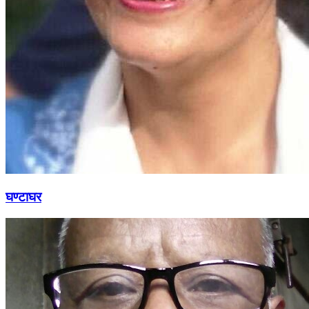
घण्टाघर