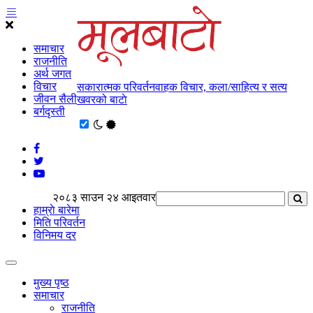
समाचार
राजनीति
अर्थ जगत
विचार
सकारात्मक परिवर्तनवाहक विचार, कला/साहित्य र सत्य
जीवन सैली
खवरको बाटाे
बर्गदृस्ती
२०८३ साउन २४ आइतवार
हाम्राे बारेमा
मिति परिवर्तन
विनिमय दर
मुख्य पृष्ठ
समाचार
राजनीति