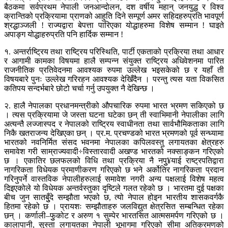
बैठकमा सर्वप्रथम नेपाली जनआन्दोलन, दश वर्षीय महान् जनयुद्ध र विश्व
क्रान्तिको प्रक्रियामा प्राणको आहुति दिने सम्पूर्ण अमर सहिदहरुप्रति भावपूर्ण
श्रद्धाञ्जली ! राज्यद्वारा बेपत्ता पारिएका योद्धाहरुमा विशेष सम्मान ! घाइते
अपाङ्ग योद्धाहरुप्रति पनि हार्दिक सम्मान !
१. अन्तर्राष्ट्रिय तथा राष्ट्रिय परिस्थिति, पार्टी एकताको प्रक्रिया तथा आधार
र आगामी कामका विषयमा हालै सम्पन्न संयुक्त राष्ट्रिय अधिवेशनमा पारित
राजनीतिक प्रतिवेदनमा आवश्यक रुपमा उल्लेख भइसकेको छ र यहाँ ती
विषयबारे पुनः उल्लेख गरिरहन आवश्यक देखिँदैन । परन्तु त्यस यता विकसित
कतिपय सन्दर्भबारे छोटो चर्चा गर्नु उपयुक्त नै देखिन्छ ।
२. हालै नेपालका प्रधानमन्त्रीको औपचारिक रुपमा भारत भ्रमण सकिएको छ
। त्यस प्रक्रियामा जे जस्ता घटना घटेका छन् ती स्वाभिमानी नेपालीका लागि
अत्यन्तै लज्जास्पद र नेपालको राष्ट्रिय स्वाधीनता तथा सार्वभौमिकताका लागि
निकै खतराजन्य देखिएका छन् । प्र.म. प्रचण्डको भारत भ्रमणको पूर्व सन्ध्यामा
भारतको नवनिर्मित संसद भवनमा नेपालका कपिलवस्तु लगायतका क्षेत्रहरु
समावेश गरी साम्राज्यवादी÷विस्तारवादी अखण्ड भारतको नक्साङ्कन गरिएको
छ । एकातिर छलफलको विधि तथा प्रक्रिया नै नपुु¥याई राष्ट्रपतिद्वारा
नागरिकता विधेयक प्रमाणीकरण गरिएको छ भने अर्कोतिर नागरिकता प्रदान
गरिनुपर्ने वास्तविक नेपालीहरुलाई समावेश नगरी अन्य पक्षलाई विशेष महत्व
दिइएकोले यो विधेयक अन्तर्वस्तुका दृष्टिले गलत रहेको छ । भारतमा दुई पक्षका
बीच जुन सातबुुँदे सम्झौता भएको छ, त्यो नेपाल होइन भारतीय शासकवर्गकै
हितमा रहेको छ । प्रायशः सम्झौताहरु जलविद्युत क्षेत्रसित सम्बन्धित रहेका
छन् । कर्णाली–फुुकोट र अरुण १ सुम्पेर भारतसित आत्मसमर्पण गरिएको छ ।
कालापानी, सुुस्ता लगायतका नेपाली भूभागमा गरिएको सीमा अतिक्रमणको