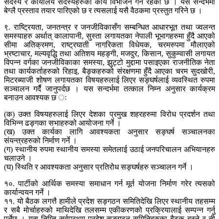
सदस्य र कार्यालय सदस्यहरुको कार्य विभाजन गर्ने रहेको छ । यस सन्दर्भमा
बेग्लै प्रस्ताव तयार पारिएको छ र त्यसलाई यसै वैठकमा प्रस्तुत गरिने छ ।
९. राष्ट्रियता, जनतन्त्र र जनजीविकासँग सम्बन्धित आधारभूत तथा ज्वलन्त
समस्याहरु अर्थात् कालापानी, सुस्ता लगायतका नेपाली भूभागहरुमा हुँदै आएको
सीमा अतिक्रमण, राष्ट्रघाती नागरिकता विधेयक, चरमरुपमा मौलाएको
भ्रष्टाचार, मल्यवृद्धि तथा अतिशय महङ्गी, मजदुर, किसान, सुकुम्वासी लगायत
विपन्न वर्गका जनजीविकाका समस्या, झुट्टो मुद्दामा पसाइएका राजनीतिक नेता
तथा कार्यकर्ताहरुको रिहाइ, बैङ्कहरुको संरक्षणमा हुँदै आएका चरम सुदखोरी,
मिटरब्याजी शोषण लगायतका विषयहरुलाई लिएर सङ्घर्षलाई व्यवस्थित रुपमा
सञ्चालन गर्दै जानुपर्दछ । यस सन्दर्भमा तत्काल निम्न अनुसार कार्यक्रम
बनाउन आवश्यक छ ः
(क) उक्त विषयहरुलाई लिएर देशका प्रमुख शहरहरुमा विरोध प्रदर्शन तथा
विभिन्न ढङ्गका सभाहरुको आयोजना गर्ने ।
(ख) उक्त कार्यका लागि आवश्यकता अनुसार सङ्घर्ष सञ्चालनका
संयन्त्रहरुको निर्माण गर्ने ।
(ग) स्थानीय रुपमा स्थानीय समस्या समेतलाई उठाई जनपरिचालन अभियानहरु
चलाउने ।
(घ) स्थिति र आवश्यकता अनुसार प्रतिरोध सङ्घर्षहरु सञ्चालन गर्ने ।
१०. पार्टीको आर्थिक समस्या समाधान गर्न मूर्त योजना निर्माण गरेर त्यसको
कार्यान्वयन गर्ने ।
११. यो बैठक लगत्तै हामीले प्रदेश सङ्गठन समितिदेखि लिएर स्थानीय तहसम्म
र सबै मोर्चाहरुको माथिदेखि तलसम्म एकीकरणको प्रक्रियालाई सम्पन्न गर्नु
पर्नेछ । यस निम्ति सर्वप्रथम प्रदेश सङ्गठन समितिहरुका बैठक बस्ने र ती