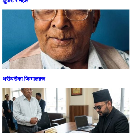
झुपडि र महल
थरीथरीका जिम्मालहरू