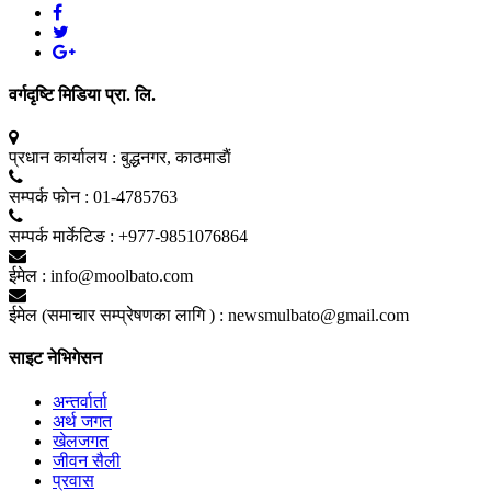
वर्गदृष्टि मिडिया प्रा. लि.
प्रधान कार्यालय :
बुद्धनगर, काठमाडाैं
सम्पर्क फाेन :
01-4785763
सम्पर्क मार्केटिङ :
+977-9851076864
ईमेल :
info@moolbato.com
ईमेल (समाचार सम्प्रेषणका लागि ) :
newsmulbato@gmail.com
साइट नेभिगेसन
अन्तर्वार्ता
अर्थ जगत
खेलजगत
जीवन सैली
प्रवास