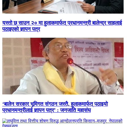
यस्तो छ साउन २० मा हुलाकमार्फत् प्रधानमन्त्री बालेन्द्र साहलाई
पठाइएको ज्ञापन पत्र
‘बालेन सरकार भूमिगत संगठन जस्तै, हुलाकमार्फत् पठाइयो
प्रधानमन्त्रीलाई ज्ञापन पत्र’ : जनजाति महासंघ