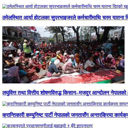
ठमेलस्थित आर्या होटलका सुपरभाइजरले कर्मचारीमाथि चरम यातना 
लघुवित्त तथा वित्तीय शोषणविरुद्ध किसान–मजदुर आन्दोलन नेपालको आ
क्रान्तिकारी कम्युनिष्ट पार्टी नेपालको जनतासँग अन्तरक्रिया कार्यक्