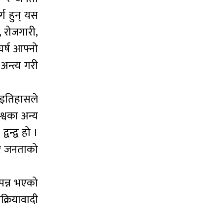
्ग हुन् यस
, रोजगारी,
घर्ष आफ्नो
न्त्य गरी
ा इतिहासले
श्वका अन्य
न्द्व हो ।
न र जनताको
पन्न भएको
क्रियावादी