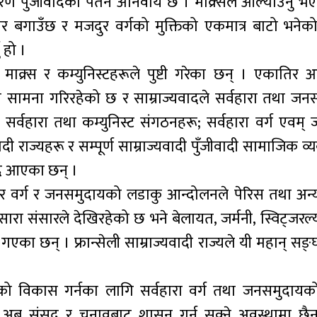
रण पुँजीवादको पतन अनिवार्य छ । माक्र्सले औंल्याउनु भए झ
र बगाउँछ र मजदुर वर्गको मुक्तिको एकमात्र बाटो भनेको 
 हो ।
ाक्र्स र कम्युनिस्टहरूले पुष्टी गरेका छन् । एकातिर आ
 सामना गरिरहेको छ र साम्राज्यवादले सर्वहारा तथा जन
सर्वहारा तथा कम्युनिस्ट संगठनहरू; सर्वहारा वर्ग एवम्
ादी राज्यहरू र सम्पूर्ण साम्राज्यवादी पुँजीवादी सामाजिक व्
हुदै आएका छन् ।
ुर वर्ग र जनसमुदायको लडाकु आन्दोलनले पेरिस तथा अन्य 
रा संसारले देखिरहेको छ भने बेलायत, जर्मनी, स्विट्जरल्
एका छन् । फ्रान्सेली साम्राज्यवादी राज्यले यी महान् सङ्
षको विकास गर्नका लागि सर्वहारा वर्ग तथा जनसमुदायको
्ग अब संसद र चुनावबाट शासन गर्न सक्ने अवस्थामा छ