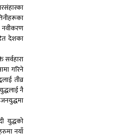
 नरसंहारका
 तिनीहरूका
मा नवीकरण
ीडित देशका
ि सर्वहारा
नामा गरिने
धलाई तीव्र
ुद्धलाई नै
ो जनयुद्धमा
दी युद्धको
रुमा नयाँ