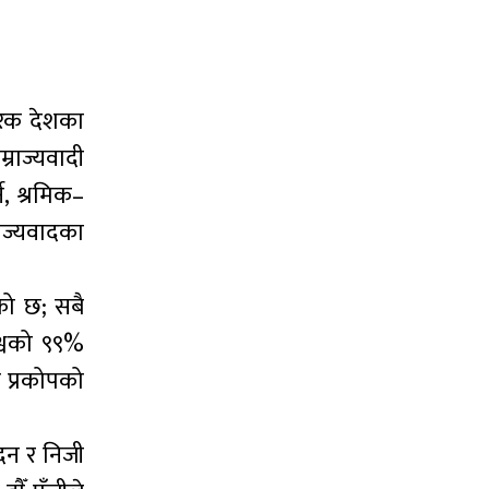
हरेक देशका
राज्यवादी
, श्रमिक–
राज्यवादका
को छ; सबै
श्वको ९९%
क प्रकोपको
ादन र निजी