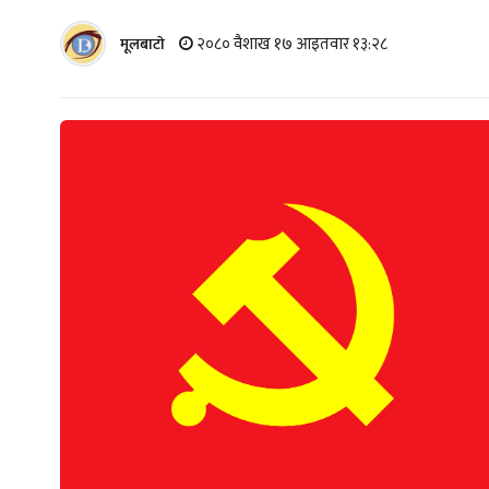
२०८० वैशाख १७ आइतवार १३:२८
मूलबाटाे