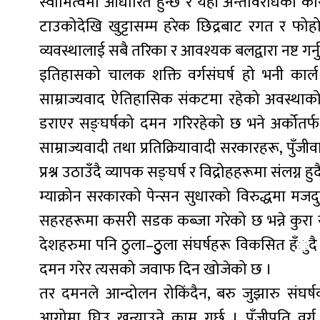
स्वामित्वमा आधारित हुन्छ र यही अन्तर्विरोधका का
टाउकोदेखि खुट्टासम्म हरेक छिद्रबाट रगत र फोहो
व्यवस्थालाई सबै तरिका र आवश्यक बलद्वारा नष्ट गर्नु
इतिहासको चालक शक्ति वर्गसंघर्ष हो भनी कार्ल म
साम्राज्यवाद ऐतिहासिक संकटमा रहेको अवस्थाको
डराएर सङ्घर्षको दमन गरिरहेको छ भने अर्कोतर्फ 
साम्राज्यवादी तथा प्रतिक्रियावादी सरकारहरू, पुँजीव
प्रश्न उठाउँदै व्यापक सङ्घर्ष र विद्रोहहरूमा संलग्न 
म्याक्रोन सरकारको पेन्सन सुधारको विरुद्धमा मजद
सहरहरूमा कसरी सडक कब्जा गरेको छ भन्ने कुरा सा
देशहरुमा पनि ठुला–ठुुला संघर्षहरू विकसित हँुदै ग
दमन गरेर त्यसको जवाफ दिन खोजेको छ ।
तर दमनले आन्दोलन रोकिंदैन, बरु जुझारु संघर्
आगोमा घिउ खन्याउने काम गर्छ । पुँजीपति वर