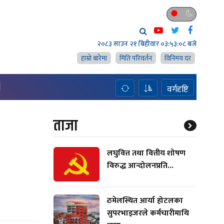
२०८३ साउन २१ बिहीवार
०३:५३:०९ बजे
हाम्राे बारेमा
मिति परिवर्तन
विनिमय दर
H
वर्गदृष्टि
ताजा
लघुवित्त तथा वित्तीय शोषण
विरुद्ध आन्दोलनप्रति...
ठमेलस्थित आर्या होटलका
सुपरभाइजरले कर्मचारीमाथि