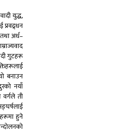
वादी युद्ध,
 प्रवद्र्धन
 तथा अर्ध–
म्राज्यवाद
ादी गुटहरू
्तिहरूलाई
ियो बनाउन
ुरको नयाँ
ा वर्गले ती
ङ्घर्षलाई
हरूमा हुने
 आन्दोलनको