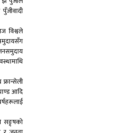
ैँ पुँजीले
पुँजीवादी
ज विश्वले
समुदायसँग
 जनसमुदाय
यवस्थामाथि
फ्रान्सेली
याण्ड आदि
घर्षहरूलाई
 सङ्र्षको
ैन र जनता