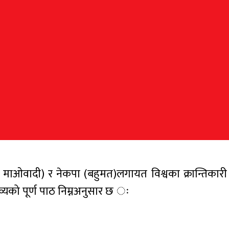
ओवादी) र नेकपा (बहुमत)लगायत विश्वका क्रान्तिकारी क
्तव्यको पूर्ण पाठ निम्नअनुसार छ ः