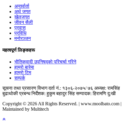
अन्तर्वार्ता
अर्थ जगत
खेलजगत
जीवन सैली
प्रवास
प्रविधि
मनोरञ्जन
महत्वपूर्ण लिङ्कहरू
भाैतिकवादी उपनिषद्काे परिचर्चा गरिने
हाम्राे बारेमा
हाम्राे टिम
सम्पर्क
सूचना तथा प्रसारण विभाग दर्ता नं.: १३०६-२०७५/ ७६
अध्यक्ष: रामसिंह
बुढाथाेकी
प्रबन्ध निर्देशक: हुकुम बहादुर सिंह
सम्पादक: हिरामणि दु:खी
Copyright © 2026 All Rights Reserved. | www.moolbato.com |
Maintained by Multitech