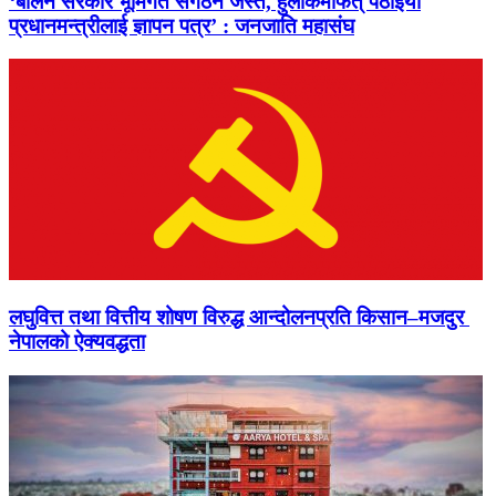
‘बालेन सरकार भूमिगत संगठन जस्तै, हुलाकमार्फत् पठाइयो
प्रधानमन्त्रीलाई ज्ञापन पत्र’ : जनजाति महासंघ
लघुवित्त तथा वित्तीय शोषण विरुद्ध आन्दोलनप्रति किसान–मजदुर
नेपालको ऐक्यवद्धता