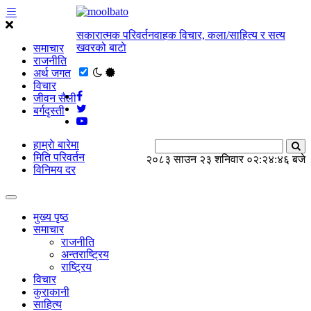
सकारात्मक परिवर्तनवाहक विचार, कला/साहित्य र सत्य
खवरको बाटाे
समाचार
राजनीति
अर्थ जगत
विचार
जीवन सैली
बर्गदृस्ती
हाम्राे बारेमा
मिति परिवर्तन
२०८३ साउन २३ शनिवार
०२:२४:४७ बजे
विनिमय दर
मुख्य पृष्ठ
समाचार
राजनीति
अन्तराष्ट्रिय
राष्ट्रिय
विचार
कुराकानी
साहित्य