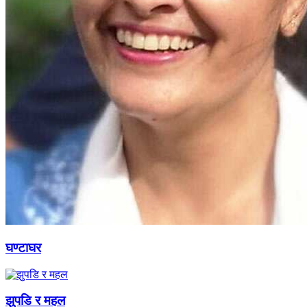
घण्टाघर
झुपडि र महल