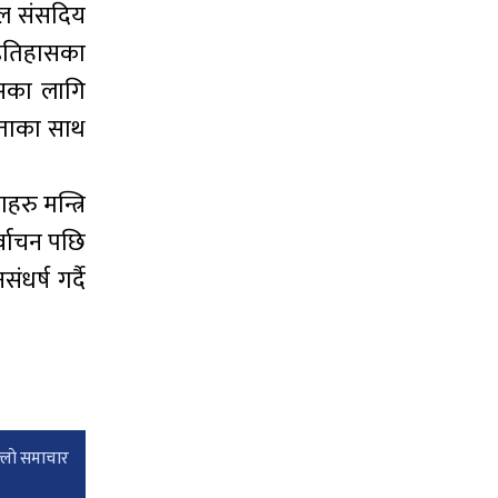
लाल संसदिय
 इतिहासका
सका लागि
रताका साथ
रु मन्त्रि
्वाचन पछि
धर्ष गर्दै
्लाे समाचार