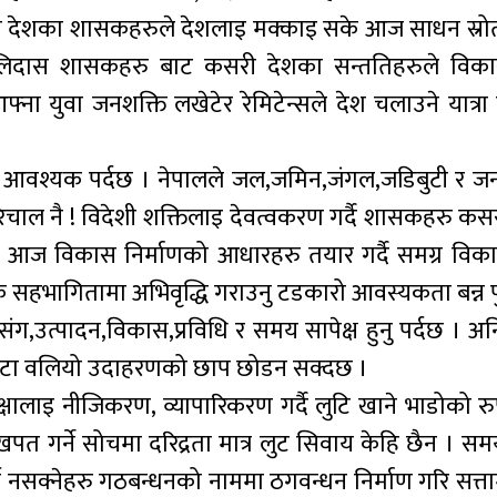
म्रा देशका शासकहरुले देशलाइ मक्काइ सके आज साधन स्र
ालिदास शासकहरु बाट कसरी देशका सन्ततिहरुले विकास
 आफ्ना युवा जनशक्ति लखेटेर रेमिटेन्सले देश चलाउने यात्र
वश्यक पर्दछ । नेपालले जल,जमिन,जंगल,जडिबुटी र जन
चाल नै ! विदेशी शक्तिलाइ देवत्वकरण गर्दै शासकहरु कसर
यो । आज विकास निर्माणको आधारहरु तयार गर्दै समग्र विक
यक सहभागितामा अभिवृद्धि गराउनु टडकारो आवस्यकता बन्न प
ंग,उत्पादन,विकास,प्रविधि र समय सापेक्ष हुनु पर्दछ । अनि
 एउटा वलियो उदाहरणको छाप छोडन सक्दछ ।
ालाइ नीजिकरण, व्यापारिकरण गर्दै लुटि खाने भाडोको र
 खपत गर्ने सोचमा दरिद्रता मात्र लुट सिवाय केहि छैन । 
 गर्न नसक्नेहरु गठबन्धनको नाममा ठगवन्धन निर्माण गरि सत्त