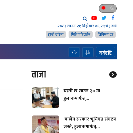
२०८३ साउन २१ बिहीवार
०६:२९:४४ बजे
हाम्राे बारेमा
मिति परिवर्तन
विनिमय दर
H
वर्गदृष्टि
ताजा
यस्तो छ साउन २० मा
हुलाकमार्फत्...
‘बालेन सरकार भूमिगत संगठन
जस्तै, हुलाकमार्फत्...