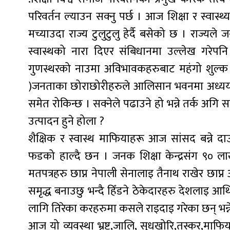
परिवर्तन ल्याउन सक्नु पर्छ । आज शिक्षा र स्वा
मच्याउदा राज्य टुलुटुलु हेर्दै बसेको छ । राज्यले
स्वास्थको नारा दिएर संबिधानमा उल्लेख गरेप
गुणस्थरको नाउमा अविभावकहरुबाट महंगो शुल्क अ
)जनताका छोराछोरीहरुले आलिसान भवनमा अध्ययन ग
समेत रोकिन्छ । सक्नेले पढाउने हो भन्ने तर्क अगि सा
उत्पादन हुने होला ?
शैक्षिक र स्वास्थ माफियाहरू आज सांसद बन्ने द
फडको हाल्दै छन । जनक शिक्षा केन्द्रसंग ९० ला
मतपत्रहरु छाप्न नेपाली सेनालाइ तैनाथ राखेर छाप
समृद्ध बनाउछु भन्दै हिँडने ठेकेदारहरु देशलाइ
लागि तिरेका करहरुमा कसले राइदाइ गरेका छन् भन्ने
आज यो व्यवस्था भ्रष्ट,जालि, सुधखोरि,तस्कर,माफि