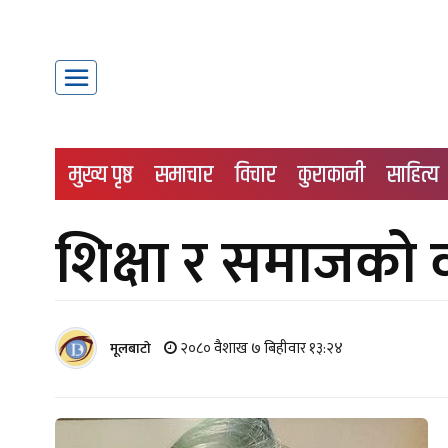
मुख्य पृष्ठ
समाचार
विचार
कुराकानी
साहित्य
शिक्षा र समाजको व
२०८० वैशाख ७ बिहीवार १३:२४
मूलबाटाे