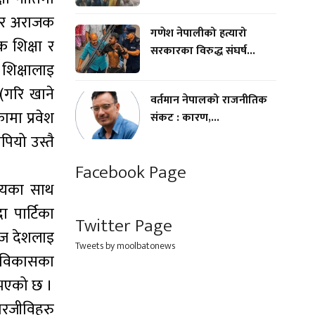
ाएर अराजक
गणेश नेपालीको हत्यारो
क शिक्षा र
सरकारका विरुद्ध संघर्ष...
शिक्षालाइ
(गरि खाने
वर्तमान नेपालको राजनीतिक
मा प्रवेश
संकट : कारण,...
पियो उस्तै
Facebook Page
 तयका साथ
 पार्टिका
Twitter Page
 आज देशलाइ
Tweets by moolbatonews
श विकासका
ु भएको छ ।
 परजीविहरु