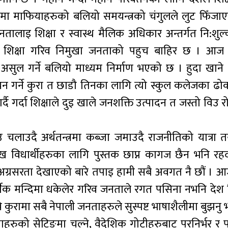
स्थ्यमा माफियाहरुको बलियो समयन्त्रको चंगुलले लुट फिँज
 जनतालाइ शिक्षा र स्वास्थ मैलिक अधिकार अन्तर्गत नि:शुल्
नि शिक्षा गरिव निमुखा जनताको पहुच बाहिर छ । आज 
सुल गर्ने बलियो माध्यम निर्माण भएको छ । हुदा खाने 
र्ने कुरा त छाडौ तिनका लागि त्यो स्कुल कलेजका ढोका
र्दै गर्दा शिक्षाले दुइ खाले जनशक्ति उत्पादन त जस्तो विउ रो
ाउ चलाउदै अर्थतन्त्रमा कब्जा जमाउदै राजनीतिको यात्रा
ख विधार्थीहरुका लागि पुस्तक छाप्न कागज छैन भनि रहदा
्न अग्रसरता देखाएको बारे तपाइ हामी सबै अवगत नै छौं ।
 आर्थिक मन्दिमा धकेलेर गरिव जनताले रगत पसिना नभनि दे
 कुरामा सबै नेपाली जनताहरुले सुस्पष्ट भाषाशैलीमा बुझन
याहरुको सेटिङमा चल्ने, वैदेशिक गोटीहरुबाट परनिर्भर र