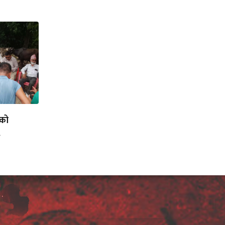
लको
.