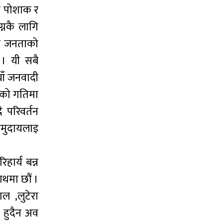
ी पोशाक र
्नकै लागि
 गरि जनताको
 । यी सबै
ाँ जनवादी
ासको गतिमा
 परिवर्तन
समुदायलाइ
ार्य बन्न
थमा छौं ।
ल ,लुटेरा
न हुदैन अव