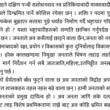
हने दक्षिण पन्थी संशोधनवाद नव प्रतिकियावादी माक्सवाद
दिग्भ्रमित पार्ने कोशिस रचेका छन् । शक्ति र पदमा पुग
फकेस बुझाएर सत्तामा पुग्ने भर्याङ निर्माण गर्दै भष्ट्राचार
ो ? यस्ता भष्ट्राचारीहरुको सम्पति छान्बिन गर्नुपर्दछ
छन । जनताले अव कसैलाई छाड्ने वाला छैन,जनता को नय
मालेमाबादको रक्षा, प्रयोग र विकासको कुरा दुनियाँलाइ विक
्दछ । हरेक कालखण्डमा निमुखा जनताले भिषण लडाइ लडदै
 मार्ग निर्देशन गर्न सबै जातजाति,महिला,उतपिड्डीत जन
 पर्छ ।
धैर्यताको बाँध फुट्ने वाला छ अव जनताको विद्रोह अपरिह
ल शासकहरु तहस नहस बन्ने वाला छन् । हामी जनताको सा
नताको प्रमुख दायित्व हो । अव जनता जागि सके दला
 लाइ विशेष प्रथमिकतामा राख्ने बाट् अव कोहि भ्रमित बन्