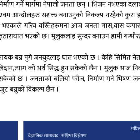
 निर्माण गर्ने मार्गमा नेपाली जनता छन् । भिजन नभएका द
र्ष एवम आन्दोलहरु सशक्त बनाउनुको विकल्प नरहेको कुरा
न भएकाले गरिव वस्तिहरुमना आज जनता गास,वास कपा
ि कुठाराघात भएको छ। मुलुकलाइ सुन्दर बनाउन हामी गम्भी
ायक बन्न पुगे जनयुदलाइ घात भएको छ । केहि सिमित नेताह
िदान,त्याग को अर्थ सिद्ध हुन सकेको छैन । मुलुक आज निर
िसकेको छ । जनताको बलियो फौज, निर्माण गर्ने भिषण जनसं
ुट बन्नुको विकल्प छैन ।
अघिल
वैज्ञानिक साम्यवाद : संक्षिप्त विश्लेषण