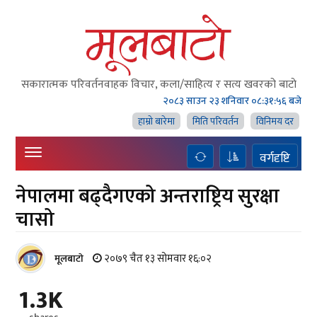
सकारात्मक परिवर्तनवाहक विचार, कला/साहित्य र सत्य खवरको बाटाे
२०८३ साउन २३ शनिवार
०८:३१:५७ बजे
हाम्राे बारेमा
मिति परिवर्तन
विनिमय दर
वर्गदृष्टि
नेपालमा बढ्दैगएको अन्तराष्ट्रिय सुरक्षा
चासो
२०७९ चैत १३ सोमवार १६:०२
मूलबाटाे
1.3K