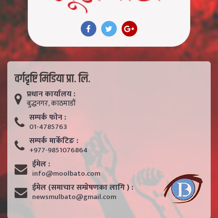
वर्गदृष्टि मिडिया प्रा. लि.
प्रधान कार्यालय :
बुद्धनगर, काठमाडाैं
सम्पर्क फाेन :
01-4785763
सम्पर्क मार्केटिङ :
+977-9851076864
ईमेल :
info@moolbato.com
ईमेल (समाचार सम्प्रेषणका लागि ) :
newsmulbato@gmail.com