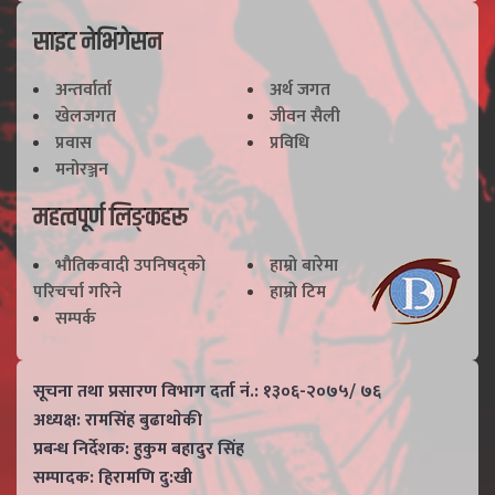
साइट नेभिगेसन
अन्तर्वार्ता
अर्थ जगत
खेलजगत
जीवन सैली
प्रवास
प्रविधि
मनोरञ्जन
महत्वपूर्ण लिङ्कहरू
भाैतिकवादी उपनिषद्काे
हाम्राे बारेमा
परिचर्चा गरिने
हाम्राे टिम
सम्पर्क
सूचना तथा प्रसारण विभाग दर्ता नं.: १३०६-२०७५/ ७६
अध्यक्ष: रामसिंह बुढाथाेकी
प्रबन्ध निर्देशक: हुकुम बहादुर सिंह
सम्पादक: हिरामणि दु:खी