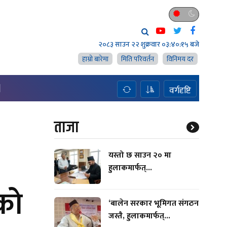
२०८३ साउन २२ शुक्रवार
०३:४०:१७ बजे
हाम्राे बारेमा
मिति परिवर्तन
विनिमय दर
H
वर्गदृष्टि
ताजा
यस्तो छ साउन २० मा
हुलाकमार्फत्...
को
‘बालेन सरकार भूमिगत संगठन
जस्तै, हुलाकमार्फत्...