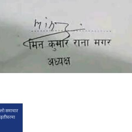
्लाे समाचार
माइतीघरमा