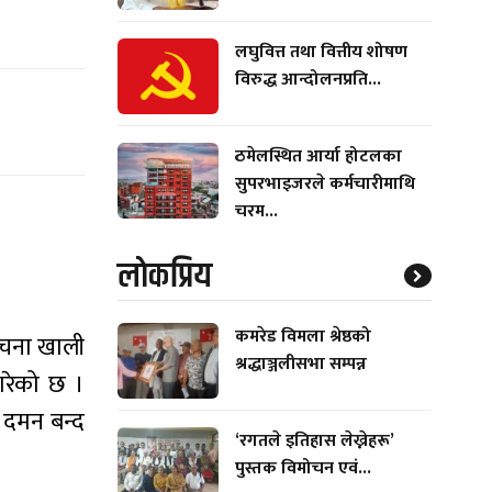
लघुवित्त तथा वित्तीय शोषण
विरुद्ध आन्दोलनप्रति...
ठमेलस्थित आर्या होटलका
सुपरभाइजरले कर्मचारीमाथि
चरम...
लाेकप्रिय
कमरेड विमला श्रेष्ठको
रचना खाली
श्रद्धाञ्जलीसभा सम्पन्न
 गरेको छ ।
र दमन बन्द
‘रगतले इतिहास लेख्नेहरू’
पुस्तक विमोचन एवं...