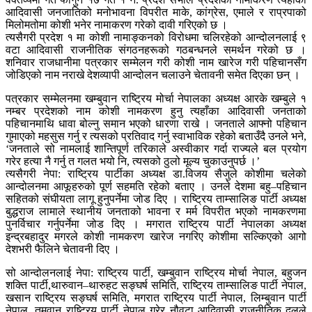
आदिवासी जनजातिको मनोभावना विपरीत माके, कांग्रेस, एमाले र राप्रपाको
मिलोमतोमा कोशी भनेर नामाकरण गरेको दावी गरिएको छ ।
त्यसैगरी प्रदेश १ मा कोशी नामाङ्कनको विरोधमा चलिरहेको आन्दोलनलाई ९
वटा आदिवासी राजनीतिक संगठनहरूको गठबन्धनले समर्थन गरेको छ ।
शनिवार राजधानीमा पत्रकार सम्मेलन गरी कोशी नाम खारेज गरी पहिचानसँग
जोडिएको नाम नराखे देशव्यापी आन्दोलन चलाउने चेतावनी समेत दिएका छन् ।
पत्रकार सम्मेलनमा खम्बुवान राष्ट्रिय मोर्चा नेपालका अध्यक्ष आरके खम्बुले १
नम्बर प्रदेशको नाम कोशी नामकरण हुनु त्यहाँका आदिवासी जनताको
पहिचानमाथि धावा बोल्नु समान भएको धारणा राखे । जनताले आफ्नो पहिचान
गुमाएको महसुस गर्नु र त्यसको प्रतिवाद गर्नु स्वाभाविक रहेको बताउँदै उनले भने,
‘जनताले सो नामलाई शान्तिपूर्ण तरिकाले अस्वीकार गर्दा राज्यले बल प्रयोग
गरेर हत्या नै गर्नु त गलत भयो नि, त्यसको ठुलो मूल्य चुकाउनुपर्छ ।’
त्यसैगरी नेपा: राष्ट्रिय पार्टीका अध्यक्ष डा.विजय सैजुले कोशीमा चलेको
आन्दोलनमा आफूहरुको पूर्ण सहमति रहेको बताए । उनले देशमा बहु–पहिचान
सहितको संघीयता लागू हुनुपर्नेमा जोड दिए । राष्ट्रिय ताम्सालिङ पार्टी अध्यक्ष
बुद्धराज लामाले स्थानीय जनताको भावना र मर्म विपरीत भएको नामकरणमा
पुनर्विचार गर्नुपर्नेमा जोड दिए । मगरात राष्ट्रिय पार्टी नेपालका अध्यक्ष
इन्द्रबहादुर मगरले कोशी नामकरण खारेज नगरिए कोशीमा सल्किएको आगो
देशभरी फैलिने चेतावनी दिए ।
सो आन्दोलनलाई नेपा: राष्ट्रिय पार्टी, खम्बुवान राष्ट्रिय मोर्चा नेपाल, बहुजन
शक्ति पार्टी,थारुवान–थारुहट सङ्घर्ष समिति, राष्ट्रिय ताम्सालिङ पार्टी नेपाल,
खसान राष्ट्रिय सङ्घर्ष समिति, मगरात राष्ट्रिय पार्टी नेपाल, लिम्बुवान पार्टी
नेपाल, तमुवान राष्ट्रिय पार्टी नेपाल गरेर नौवटा आदिवासी राजनीतिक दलले