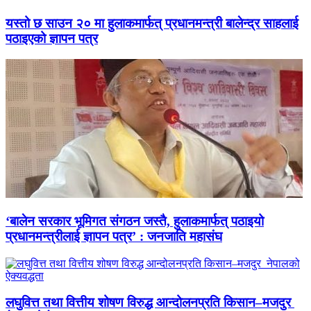
यस्तो छ साउन २० मा हुलाकमार्फत् प्रधानमन्त्री बालेन्द्र साहलाई
पठाइएको ज्ञापन पत्र
‘बालेन सरकार भूमिगत संगठन जस्तै, हुलाकमार्फत् पठाइयो
प्रधानमन्त्रीलाई ज्ञापन पत्र’ : जनजाति महासंघ
लघुवित्त तथा वित्तीय शोषण विरुद्ध आन्दोलनप्रति किसान–मजदुर