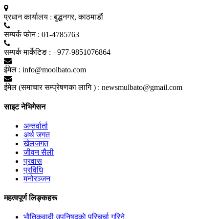
प्रधान कार्यालय :
बुद्धनगर, काठमाडाैं
सम्पर्क फाेन :
01-4785763
सम्पर्क मार्केटिङ :
+977-9851076864
ईमेल :
info@moolbato.com
ईमेल (समाचार सम्प्रेषणका लागि ) :
newsmulbato@gmail.com
साइट नेभिगेसन
अन्तर्वार्ता
अर्थ जगत
खेलजगत
जीवन सैली
प्रवास
प्रविधि
मनोरञ्जन
महत्वपूर्ण लिङ्कहरू
भाैतिकवादी उपनिषद्काे परिचर्चा गरिने