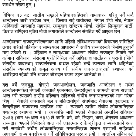
समर्थन गरेका हुन् ।
विभिन्न १३ वटा जातीय समूहले पहिचानसहितको नामाकरण गरिनु पर्ने भन्दै
आन्दोलन जारी राखेका छन् । किरात राई यायोक्खा, नेपाल शेर्पा संघ, नेपाल
आदिवासी जनजाति महासंघ, खम्बुवान राष्ट्रिय मोर्चा, संघीय लिम्बुवान पार्टी,
किरात राष्ट्रिय मुक्ति मोर्चा लगायतले आन्दोलन संगठित गर्दै आएका छन् ।
आन्दोलनमा राज्यपुनर्संरचनाका लागि पहिलो संविधानसभाको विषयगत समितिले
तयार पारेको पहिचान र सामथ्र्यका आधारमा नै संघीय राज्यहरुको निर्माण हुनुपर्ने
माग उठेको छ । पहिचान र सामथ्र्यका आधारमा संघीय राज्यहरु निर्माण गर्न
वर्तमान संविधान, संसदमा प्रतिनिधित्व गर्ने अधिकांश पार्टीहरु र पुरानो (सिंगो
संसदीय व्यवस्था) राज्यसंरचना बाधक रहेको भन्दै त्यसका लागि अहिलेको
संसदीय व्यवस्थाको समूल अन्त्य गरी संघीय जनगणतन्त्रको स्थापना गर्न
अपरिहार्य रहेको पनि आवाज जोडदार रुपमा उठ्न थालेको छ ।
दश बर्षे जनयुद्ध, दोस्रो जनआन्दोलन, जनजाति आन्दोलन र मधेश
आन्दोलनमार्फत् नेपाली जनताले एकात्मक, केन्द्रीकृत र सामन्ती राज्य सत्ताको
अन्त गरी त्यसको ठाउँमा पहिचान सहितको संघीय जनगणतन्त्रको माग गरेका
थिए । नेपाली जनताको बल र बलिदानीपूर्ण संघर्षबाट नेपालमा एकात्मक र
केन्द्रीकृत राज्यसत्ता पराजित भयो । त्यसको ठाउँमा संघीय लोकतान्त्रिक
गणतन्त्र स्थापना भयो । त्यसपछि जारी भएको नेपालको अन्तरिम संविधान
२०६३ (भाग १७ धारा १३८) ले जाति, वर्ग, धर्म, लिङ्ग, भाषा, क्षेत्रका आधारमा
राज्यद्वारा भएको विभेदको अन्त गर्न एकात्मक र केन्द्रीकृत राज्यसत्ताको अन्त
गरी समावेशी संघीय लोकतान्त्रिक गणतान्त्रिक शासन प्रणाली सहितको
अग्रगामी राज्य पुनर्संरचना गर्ने सुनिश्चितता प्रदान गर्‍यो । अन्तरिम संविधानले