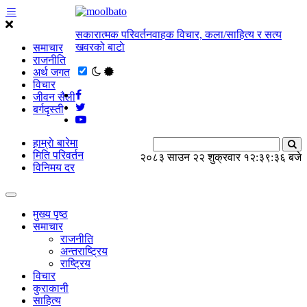
सकारात्मक परिवर्तनवाहक विचार, कला/साहित्य र सत्य
खवरको बाटाे
समाचार
राजनीति
अर्थ जगत
विचार
जीवन सैली
बर्गदृस्ती
हाम्राे बारेमा
मिति परिवर्तन
२०८३ साउन २२ शुक्रवार
१२:३९:३७ बजे
विनिमय दर
मुख्य पृष्ठ
समाचार
राजनीति
अन्तराष्ट्रिय
राष्ट्रिय
विचार
कुराकानी
साहित्य