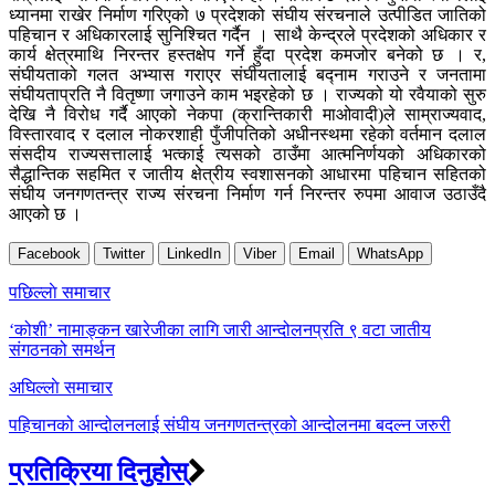
ध्यानमा राखेर निर्माण गरिएको ७ प्रदेशको संघीय संरचनाले उत्पीडित जातिको
पहिचान र अधिकारलाई सुनिश्चित गर्दैन । साथै केन्द्रले प्रदेशको अधिकार र
कार्य क्षेत्रमाथि निरन्तर हस्तक्षेप गर्ने हुँदा प्रदेश कमजोर बनेको छ । र,
संघीयताको गलत अभ्यास गराएर संघीयतालाई बद्नाम गराउने र जनतामा
संघीयताप्रति नै वितृष्णा जगाउने काम भइरहेको छ । राज्यको यो रवैयाको सुरु
देखि नै विरोध गर्दै आएको नेकपा (क्रान्तिकारी माओवादी)ले साम्राज्यवाद,
विस्तारवाद र दलाल नोकरशाही पुँजीपतिको अधीनस्थमा रहेको वर्तमान दलाल
संसदीय राज्यसत्तालाई भत्काई त्यसको ठाउँमा आत्मनिर्णयको अधिकारको
सैद्धान्तिक सहमित र जातीय क्षेत्रीय स्वशासनको आधारमा पहिचान सहितको
संघीय जनगणतन्त्र राज्य संरचना निर्माण गर्न निरन्तर रुपमा आवाज उठाउँदै
आएको छ ।
Facebook
Twitter
LinkedIn
Viber
Email
WhatsApp
Post
पछिल्लाे समाचार
navigation
‘कोशी’ नामाङ्कन खारेजीका लागि जारी आन्दोलनप्रति ९ वटा जातीय
संगठनको समर्थन
अघिल्लाे समाचार
पहिचानको आन्दोलनलाई संघीय जनगणतन्त्रको आन्दोलनमा बदल्न जरुरी
प्रतिक्रिया दिनुहोस्