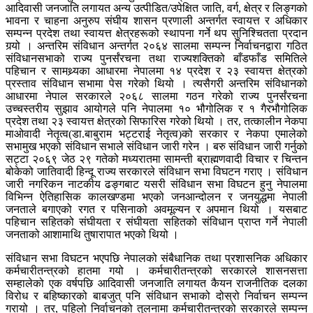
आदिवासी जनजाति लगायत अन्य उत्पीडित/उपेक्षित जाति, वर्ग, क्षेत्र र लिङ्गको
भावना र चाहना अनुरुप संघीय शासन प्रणाली अन्तर्गत स्वायत्त र अधिकार
सम्पन्न प्रदेश तथा स्वायत्त क्षेत्रहरूको स्थापना गर्ने थप सुनिश्चितता प्रदान
गर्‍यो । अन्तरिम संविधान अन्तर्गत २०६४ सालमा सम्पन्न निर्वाचनद्वारा गठित
संविधानसभाको राज्य पुनर्संरचना तथा राज्यशक्तिको बाँडफाँड समितिले
पहिचान र सामथ्र्यका आधारमा नेपालमा १४ प्रदेश र २३ स्वायत्त क्षेत्रको
प्रस्ताव संविधान सभामा पेस गरेको थियो । त्यसैगरी अन्तरिम संविधानको
आधारमा नेपाल सरकारले २०६८ सालमा गठन गरेको राज्य पुनर्संरचना
उच्चस्तरीय सुझाव आयोगले पनि नेपालमा १० भौगोलिक र १ गैरभौगोलिक
प्रदेश तथा २३ स्वायत्त क्षेत्रको सिफारिस गरेको थियो । तर, तत्कालीन नेकपा
माओवादी नेतृत्व(डा.बाबुराम भट्टराई नेतृत्व)को सरकार र नेकपा एमालेको
सभामुख भएको संविधान सभाले संविधान जारी गरेन । बरु संविधान जारी गर्नुको
सट्टा २०६९ जेठ २९ गतेको मध्यरातमा सामन्ती ब्राह्मणवादी विचार र चिन्तन
बोकेको जातिवादी हिन्दू राज्य सरकारले संविधान सभा विघटन गराए । संविधान
जारी नगरिकन नाटकीय ढङ्गबाट यसरी संविधान सभा विघटन हुनु नेपालमा
विभिन्न ऐतिहासिक कालखण्डमा भएको जनआन्दोलन र जनयुद्धमा नेपाली
जनताले बगाएको रगत र पसिनाको अवमूल्यन र अपमान थियो । यसबाट
पहिचान सहितको संघीयता र संघीयता सहितको संविधान प्राप्त गर्ने नेपाली
जनताको आशामाथि तुषारापात भएको थियो ।
संविधान सभा विघटन भएपछि नेपालको संबैधानिक तथा प्रशासनिक अधिकार
कर्मचारीतन्त्रको हातमा गयो । कर्मचारीतन्त्रको सरकारले शासनसत्ता
सम्हालेको एक वर्षपछि आदिवासी जनजाति लगायत कैयन राजनीतिक दलका
विरोध र बहिष्कारको बाबजुत् पनि संविधान सभाको दोस्रो निर्वाचन सम्पन्न
गरायो । तर, पहिलो निर्वाचनको तुलनामा कर्मचारीतन्त्रको सरकारले सम्पन्न