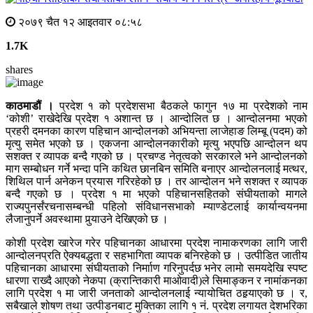
२०७९ चैत १२ आइतवार ०८:५८
1.7K
shares
काठमाडौं ।
प्रदेश १ को प्रदेशसभा बैठकले फागुन १७ मा प्रदेशको नाम
‘कोशी’ राखेदेखि प्रदेश १ अशान्त छ । आन्दोलित छ । आन्दोलनमा भएको
प्रहरी दमनका कारण पहिचान आन्दोलनको अभियन्ता लाजेहाङ लिम्बू (पदम) को
मृत्यु समेत भएको छ । एकजना आन्दोलनकारीको मृत्यु भएपछि आन्दोलन थप
सशक्त र व्यापक बन्दै गएको छ । प्रचण्ड नेतृत्वको सरकारले भने आन्दोलनको
माग सम्बोधन गर्ने भन्दा पनि कथित छानबिन समिति बनाएर आन्दोलनलाई मत्थर,
शिथिल पार्न अनेकन प्रयास गरिरहेको छ । तर आन्दोलन भने सशक्त र व्यापक
बन्दै गएको छ । प्रदेश १ मा भएको पहिचानसहितको संघीयताको मागले
राज्यपुनर्संरचनासम्बन्धी पहिलो संविधानसभाको म्याण्डेटलाई कार्यान्वयनमा
लैजानुपर्ने अवस्थामा पुर्‍याउने देखिएको छ ।
कोशी प्रदेश खारेज गरेर पहिचानका आधारमा प्रदेश नामाकरणका लागि जारी
आन्दोलनप्रति ऐक्यबद्धता र सहभागिता व्यापक बनिरहेको छ । उत्पीडित जातीय
पहिचानका आधारमा संघीयताको निर्मााण गरिनुपर्दछ भनेर लामो समयदेखि स्पष्ट
धारणा राख्दै आएको नेकपा (क्रान्तिकारी माओवादी)ले सिमाङ्कन र नामांकनका
लागि प्रदेश १ मा जारी जनताको आन्दोलनलाई न्यायोचित ठहर्‍याएको छ । र,
सबैखाले शोषण तथा उत्पीडनबाट मुक्तिका लागि १ नं. प्रदेश लगायत देशभरिका