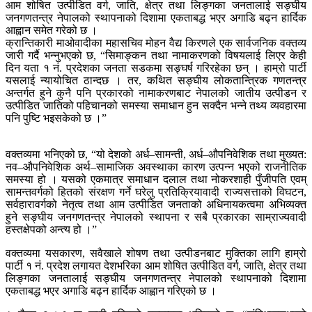
आम शोषित उत्पीडित वर्ग, जाति, क्षेत्र तथा लिङ्गका जनतालाई सङ्घीय
जनगणतन्त्र नेपालको स्थापनाको दिशामा एकताबद्ध भएर अगाडि बढ्न हार्दिक
आह्वान समेत गरेको छ ।
क्रान्तिकारी माओवादीका महासचिव मोहन वैद्य किरणले एक सार्वजनिक वक्तव्य
जारी गर्दै भन्नुभएको छ, “सिमाङ्कन तथा नामाकरणको विषयलाई लिएर केही
दिन यता १ नं. प्रदेशका जनता सडकमा सङ्घर्ष गरिरहेका छन् । हाम्रो पार्टी
यसलाई न्यायोचित ठान्दछ । तर, कथित सङ्घीय लोकतान्त्रिक गणतन्त्र
अन्तर्गत हुने कुनै पनि प्रकारको नामाकरणबाट नेपालको जातीय उत्पीडन र
उत्पीडित जातिको पहिचानको समस्या समाधान हुन सक्दैन भन्ने तथ्य व्यवहारमा
पनि पुष्टि भइसकेको छ ।”
वक्तव्यमा भनिएको छ, “यो देशको अर्ध–सामन्ती, अर्ध–औपनिवेशिक तथा मुख्यत:
नव–औपनिवेशिक अर्थ–सामाजिक अवस्थाका कारण उत्पन्न भएको राजनीतिक
समस्या हो । यसको एकमात्र समाधान दलाल तथा नोकरशाही पुँजीपति एवम्
सामन्तवर्गको हितको संरक्षण गर्ने घरेलु प्रतिक्रियावादी राज्यसत्ताको विघटन,
सर्वहारावर्गको नेतृत्व तथा आम उत्पीडित जनताको अधिनायकत्वमा अभिव्यक्त
हुने सङ्घीय जनगणतन्त्र नेपालको स्थापना र सबै प्रकारका साम्राज्यवादी
हस्तक्षेपको अन्त्य हो ।”
वक्तव्यमा यसकारण, सवैखाले शोषण तथा उत्पीडनबाट मुक्तिका लागि हाम्रो
पार्टी १ नं. प्रदेश लगायत देशभरिका आम शोषित उत्पीडित वर्ग, जाति, क्षेत्र तथा
लिङ्गका जनतालाई सङ्घीय जनगणतन्त्र नेपालको स्थापनाको दिशामा
एकताबद्ध भएर अगाडि बढ्न हार्दिक आह्वान गरिएको छ ।