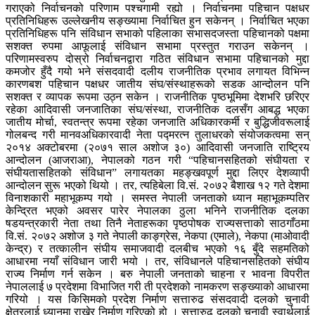
गराएको निर्वाचनको परिणाम पश्चगामी रह्यो । निर्वाचनमा पहिचान पक्षधर
प्रतिनिधिहरू उल्लेखनीय सङ्ख्यामा निर्वाचित हुन सकेनन् । निर्वाचित भएका
प्रतिनिधिहरू पनि संविधान सभाको पहिलाका सभासदजस्ता पहिचानको पक्षमा
सशक्त रुपमा आफूलाई संविधान सभामा प्रस्तुत गराउन सकेनन् ।
परिणामस्वरुप दोस्रो निर्वाचनद्वारा गठित संविधान सभामा पहिचानको मुद्दा
कमजोर हुँदै गयो भने संसदवादी दलीय राजनीतिक प्रभाव लगायत विभिन्न
कारणबश पहिचान पक्षधर जातीय संघ/संस्थाहरूको सडक आन्दोलन पनि
सशक्त र व्यापक रूपमा उठ्न सकेन । राजनीतिक पृष्ठभूमिमा देशभरि छरिएर
रहेका आदिवासी जनजातिका संघ/संस्था, राजनीतिक दलसँग आबद्ध भएका
जातीय मोर्चा, स्वतन्त्र रूपमा रहेका जनजाति अधिकारकर्मी र बुद्धिजीवरूलाई
गोलबन्द गरी मानवअधिकारवादी नेता पद्मरत्न तुलाधरको संयोजकत्वमा सन्
२०१४ अक्टोबरमा (२०७१ साल अशोज ३०) आदिवासी जनजाति राष्ट्रिय
आन्दोलन (आजराआ), नेपालको गठन गरी “पहिचानसहितको संघीयता र
संघीयतासहितको संविधान” लगायतका महङ्खवपूर्ण मुद्दा लिएर देशव्यापी
आन्दोलन सुरू भएको थियो । तर, त्यहिबेला वि.सं. २०७२ बैशाख १२ गते देशमा
विनाशकारी महाभूकम्प गयो । समस्त नेपाली जनताको ध्यान महाभूकम्पतिर
केन्द्रित भएको अवसर पारेर नेपालका ठुला भनिने राजनीतिक दलका
षडयन्त्रकारी नेता तथा तिनै नेताहरूका पृष्ठपोषक राज्यसत्ताको साठगाँठमा
वि.सं. २०७२ अशोज ३ गते नेपाली काङ्ग्रेस, नेकपा (एमाले), नेकपा (माओवादी
केन्द्र) र तत्कालीन संघीय समाजवादी दलबीच भएको १६ बुँदे सहमतिको
आधारमा नयाँ संविधान जारी भयो । तर, संविधानले पहिचानसहितको संघीय
राज्य निर्माण गर्न सकेन । बरु नेपाली जनताको चाहना र भावना विपरीत
नेपाललाई ७ प्रदेशमा विभाजित गरी ती प्रदेशको नामकरण सङ्ख्याको आधारमा
गरियो । यस किसिमको प्रदेश निर्माण सत्तारुढ संसदवादी दलको चुनावी
क्षेत्रलाई ध्यानमा राखेर निर्माण गरिएको हो । सत्तारुढ दलको चुनावी स्वार्थलाई