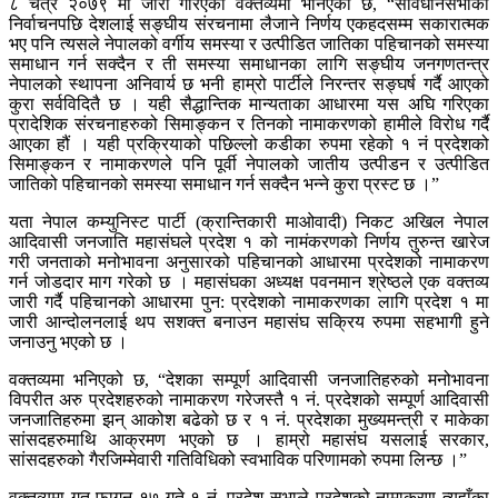
८ चैत्र २०७९ मा जारी गरिएको वक्तव्यमा भनिएको छ, “संविधानसभाको
निर्वाचनपछि देशलाई सङ्घीय संरचनामा लैजाने निर्णय एकहदसम्म सकारात्मक
भए पनि त्यसले नेपालको वर्गीय समस्या र उत्पीडित जातिका पहिचानको समस्या
समाधान गर्न सक्दैन र ती समस्या समाधानका लागि सङ्घीय जनगणतन्त्र
नेपालको स्थापना अनिवार्य छ भनी हाम्रो पार्टीले निरन्तर सङ्घर्ष गर्दै आएको
कुरा सर्वविदितै छ । यही सैद्धान्तिक मान्यताका आधारमा यस अघि गरिएका
प्रादेशिक संरचनाहरुको सिमाङ्कन र तिनको नामाकरणको हामीले विरोध गर्दै
आएका हौं । यही प्रक्रियाको पछिल्लो कडीका रुपमा रहेको १ नं प्रदेशको
सिमाङ्कन र नामाकरणले पनि पूर्वी नेपालको जातीय उत्पीडन र उत्पीडित
जातिको पहिचानको समस्या समाधान गर्न सक्दैन भन्ने कुरा प्रस्ट छ ।”
यता नेपाल कम्युनिस्ट पार्टी (क्रान्तिकारी माओवादी) निकट अखिल नेपाल
आदिवासी जनजाति महासंघले प्रदेश १ को नामंकरणको निर्णय तुरुन्त खारेज
गरी जनताको मनोभावना अनुसारको पहिचानको आधारमा प्रदेशको नामाकरण
गर्न जोडदार माग गरेको छ । महासंघका अध्यक्ष पवनमान श्रेष्ठले एक वक्तव्य
जारी गर्दै पहिचानको आधारमा पुन: प्रदेशको नामाकरणका लागि प्रदेश १ मा
जारी आन्दोलनलाई थप सशक्त बनाउन महासंघ सक्रिय रुपमा सहभागी हुने
जनाउनु भएको छ ।
वक्तव्यमा भनिएको छ, “देशका सम्पूर्ण आदिवासी जनजातिहरुको मनोभावना
विपरीत अरु प्रदेशहरुको नामाकरण गरेजस्तै १ नं. प्रदेशको सम्पूर्ण आदिवासी
जनजातिहरुमा झन् आकोश बढेको छ र १ नं. प्रदेशका मुख्यमन्त्री र माकेका
सांसदहरुमाथि आक्रमण भएको छ । हाम्रो महासंघ यसलाई सरकार,
सांसदहरुको गैरजिम्मेवारी गतिविधिको स्वभाविक परिणामको रुपमा लिन्छ ।”
वक्तव्यमा गत फागुन १७ गते १ नं. प्रदेश सभाले प्रदेशको नामाकरण त्यहाँका