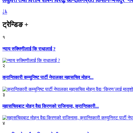
लघुवित्त तथा वित्तीय शोषण विरुद्ध आन्दोलनप्रति किसान–मजदुर नेप
ट्रेन्डिङ
+
१
न्याय रुक्मिणीलाई कि राधालाई ?
२
क्रान्तिकारी कम्युनिष्ट पार्टी नेपालका महासचिव मोहन...
३
महासचिवबाट मोहन वैद्य किरणको राजिनामा, क्रान्तिकारी...
४