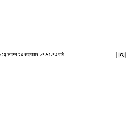
०८३ साउन २४ आइतवार
०१:५८:१७ बजे