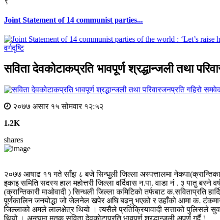
९
Joint Statement of 14 communist parties...
वर्गदृष्टि
सविता देवकोटाकप्रति भावपूर्ण श्रद्धान्जली तथा परि
२०७७ असार १५ सोमवार १२:५२
1.2K
shares
२०७७ आषाढ ११ गते साँझ ८ बजे सिन्धुली जिल्ला अस्पत्तालमा नेकपा(क्रान्तिका
इकाइ समिति सदस्य हाल महोत्तरी जिल्ला वर्दिवास न.पा. वाडा नं . ३ पातु बस्न
(क्रान्तिकारी माओवादी ) सिन्धली जिल्ला कमिटिको तर्फबाट क.सविताप्रति हार्दिक 
पूर्णकालिन जनयोद्धा जो जेलनेल खपेर अघि बढनु भएको र उहाँको आमा क. टंकमाया 
जिल्लाको अमले लालक्षेत्र थियो । त्यसैले प्रतिक्रियावादी सत्ताको पुलिसले स
थियो । अन्त्यमा मृतक सविता देवकोटाप्रति भावपर्ण श्रद्धान्जली अपर्ण गर्दै !