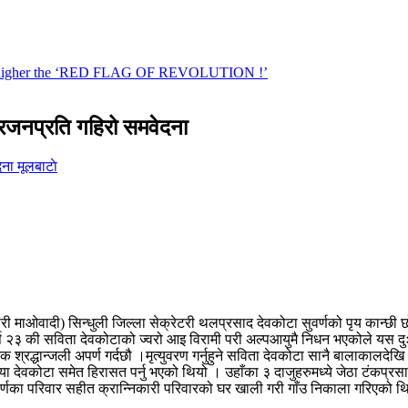
वारजनप्रति गहिरो समवेदना
मूलबाटाे
री माओवादी) सिन्धुली जिल्ला सेक्रेटरी थलप्रसाद देवकोटा सुवर्णको पृय कान्छी
े वर्ष २३ की सविता देवकोटाको ज्वरो आइ विरामी परी अल्पआयुमै निधन भएकोले यस दु
श्रद्धान्जली अपर्ण गर्दछौ ।मृत्युवरण गर्नुहुने सविता देवकोटा सानै बालाकालदेखि 
देवकोटा समेत हिरासत पर्नु भएको थियो । उहाँका ३ दाजुहरुमध्ये जेठा टंकप्रसाद 
ुवर्णका परिवार सहीत क्रान्निकारी परिवारको घर खाली गरी गाँउ निकाला गरिएको थि