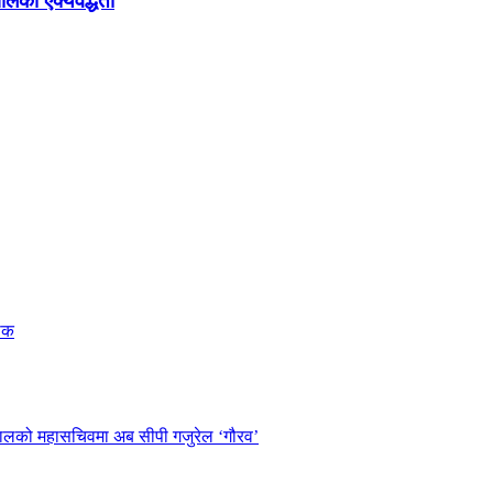
ालको ऐक्यवद्धता