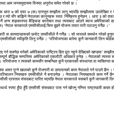
्त तथा आम जनसमुदायमा विनम्र अनुरोध समेत गरेको छ ।
 धारा ७ को दफा ७ (क) प्रस्तुत सम्झौता लागु भएपछि सम्झौतामा उल्लेखित र ने
 त्यो सँग बाझिने नेपालका कानुनहरू स्वतः निष्क्रिय हुनेछन् । धारा ३ को दफा
 गर्ने अन्य शङ्कास्पद बैङ्किङ कारोबार तथा त्यसबाट आउने ब्याज अमेरिकाको 
क) ‘नेपाल सरकारले एमसीसीलाई चित्त बुझ्ने योजना तयार पारी पठाउनु पर्नेछ ।’
री वा कामदारहरूको छनोट एमसीसीले नै गर्नेछ । सो भारतले समर्थन गरेको हुनुपर्न
एमसीसीको स्वीकृति लिनु पर्नेछ । ‘परियोजनाका बारेमा कुनै जानकारी लिन चाहे
 गर्न सक्नेछ भनेको अमेरिकाको राष्ट्रिय हित पूरा नहुने देखिएको खण्डमा’ सम्झौता ए
 सम्पूर्ण बौद्धिक सम्पत्तिमा अमेरिकाको एकलौटी अधिकार हुनेछ । नेपालको त्यस्
 । परियोजना र त्यसको कामसँग सम्बन्धित कुनै प्रकारको संस्थागत वा व्यक्तिगत क
नमा असर पुग्ने खालको कुनै रोजगारी वा उत्पादनको काम नेपालले गर्न पाउने छैन । 
तथा परिचालन नियमहरु एमसीसीले नै बनाउनेछ । नेपालका नियमहरूले काम गर्ने छै
। एमसीसी प्रस्ताव संसदबाट पारित भएपछि नेपाल सरकारले यसबारे कुनै जानकारी ल
थार्थ स्पष्ट हुँदा हुँदै एमसीसी संसदबाट पास गर्न खोज्नु गम्भिर राष्ट्रघाती कद