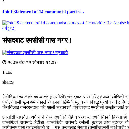
९
Joint Statement of 14 communist parties...
वर्गदृष्टि
संसदबाट एमसीसी पास नगर !
मूलबाटाे
२०७७ जेठ १२ सोमवार १८:३८
1.1K
shares
मिलेनियम च्यालेन्ज कम्प्याक्ट (एमसीसी) संसदबाट पास गरिए नेपाल अमेरिकी साम
पुग्ने, नेपाली भूमि अमेरिकाले नेपालका छिमेकी मुलुकका विरुद्ध प्रयोग गर्ने
स्थितिलाई नजरअन्दाज गरी ओली सरकारले विवादास्पद एमसीसी सम्झौतालाई सं
एमसीसी सम्झौता अमेरिकी सैन्य रणनीति (हिन्द प्रशान्त रणनीति)को हिस्सा हो
लप्सीफेदी–रातमाटे–हेटौडा, लप्सीफेदी–रातमाटे–दमौली–बुटवल तथा बुटवल–
कार्यक्रम पास गराइसकेको छ । यस कदमलाई नेकपा (क्रान्तिकारी माओवादी) 