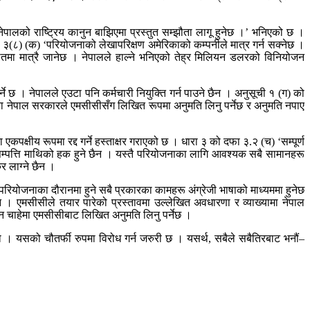
पालको राष्ट्रिय कानुन बाझिएमा प्रस्तुत सम्झौता लागू हुनेछ ।’ भनिएको छ ।
 ३(८) (क) ‘परियोजनाको लेखापरिक्षण अमेरिकाको कम्पनीले मात्र गर्न सक्नेछ ।
हातमा मात्रै जानेछ । नेपालले हाल्ने भनिएको तेह्र मिलियन डलरको विनियोजन
े छ । नेपालले एउटा पनि कर्मचारी नियुक्ति गर्न पाउने छैन । अनुसूची १ (ग) को
का नेपाल सरकारले एमसीसीसँग लिखित रूपमा अनुमति लिनु पर्नेछ र अनुमति नपाए
कपक्षीय रूपमा रद्द गर्ने हस्ताक्षर गराएको छ । धारा ३ को दफा ३.२ (च) ‘सम्पूर्ण
ता सम्पत्ति माथिको हक हुने छैन । यस्तै परियोजनाका लागि आवश्यक सबै सामानहरू
र लाग्ने छैन ।
परियोजनाका दौरानमा हुने सबै प्रकारका कामहरू अंग्रेजी भाषाको माध्यममा हुनेछ
न । एमसीसीले तयार पारेको प्रस्तावमा उल्लेखित अवधारणा र व्याख्यामा नेपाल
िन चाहेमा एमसीसीबाट लिखित अनुमति लिनु पर्नेछ ।
म हो । यसको चौतर्फी रुपमा विरोध गर्न जरुरी छ । यसर्थ, सबैले सबैतिरबाट भनौं–