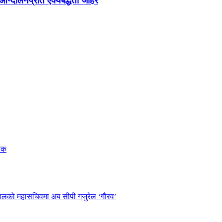
न्दोलनप्रति ऐक्यबद्धता जाहेर