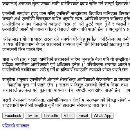
कदमलाई असफल तुल्याउनका लागि चारैतिरबाट दवाव सृष्टि गर्न सम्पूर्ण देशभक
एमसीसी सम्झौता हुबहु पास गरिए एमसिसी सम्झौतामा विवादित मानिएका विषयहरू
यसको अर्थ एमसीसी संसदबाट पारित भएपछि स्वतः अमेरिकी कानुन सक्रिय हुनेछ र
एमसीसीका नाममा नेपालको कानूनले नसमात्ने गरी छुट्टै खाता हुने र त्यसले
एमसीसीले आफ्नै योजनामा गर्नेछ र नेपालले सोध्न पनि पाउने छैन । अनुसूची ४ (
ग्रीड लाइन योजना भारत सरकारले समर्थन गरेको हुनुपर्नेछ । परियोजनामा कर्मचा
२ ‘यस परियोजनामा नेपाल सरकारले राज्यका कुनै पनि निकायलाई खटाउनु पर्दा 
जानकारी लिन पाउने छैन ।
धारा ५ को (क) र (ख) ‘अमेरिकी सरकारले चाहेमा जुनसुकै बेला पनि यो सम्झौता रद्द
बौद्धिक सम्पत्तिमा अमेरिकाको पूर्ण अधिकार हुनेछ ।’ परियोजना अन्तर्गत आउने
एमसीसीको स्वविवेकमा खरिद गर्ने वा हतियार ल्याएपनि नेपालले सोध्न पाउने छैन
सम्झौता अनुसार एमसीसीले ओगट्ने क्षेत्रभित्र अमेरिकाको रोजगारीमा वा उत्पाद
। नेपालीमा कुरा गर्न पाइने छैन । सडक र विद्युत् सम्बन्धी वित्तीय नियम 
सरकारले छलफल गर्न, बुझ्न वा व्याख्या गर्न वा स्पष्टीकरण सोध्न पाउने छैन 
यसरी नेपालको स्वाधीनता, सार्वभौमिकता र क्षेत्रीय अखण्डताको विरुद्ध रहेको य
राष्ट्रघाती एमसीसी सम्झौता कुनै पनि हालतमा संसदबाट पास नगर !
Facebook
Twitter
LinkedIn
Viber
Email
WhatsApp
Post
पछिल्लाे समाचार