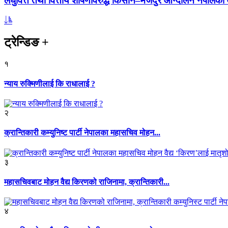
लघुवित्त तथा वित्तीय शोषणविरुद्ध किसान–मजदुर आन्दोलन नेपालको आ
ट्रेन्डिङ
+
१
न्याय रुक्मिणीलाई कि राधालाई ?
२
क्रान्तिकारी कम्युनिष्ट पार्टी नेपालका महासचिव मोहन...
३
महासचिवबाट मोहन वैद्य किरणको राजिनामा, क्रान्तिकारी...
४