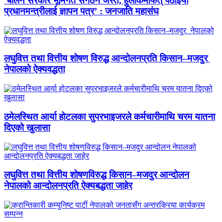
‘बालेन सरकार भूमिगत संगठन जस्तै, हुलाकमार्फत् पठाइयो
प्रधानमन्त्रीलाई ज्ञापन पत्र’ : जनजाति महासंघ
लघुवित्त तथा वित्तीय शोषण विरुद्ध आन्दोलनप्रति किसान–मजदुर
नेपालको ऐक्यवद्धता
ठमेलस्थित आर्या होटलका सुपरभाइजरले कर्मचारीमाथि चरम यातना
दिएको खुलासा
लघुवित्त तथा वित्तीय शोषणविरुद्ध किसान–मजदुर आन्दोलन
नेपालको आन्दोलनप्रति ऐक्यबद्धता जाहेर