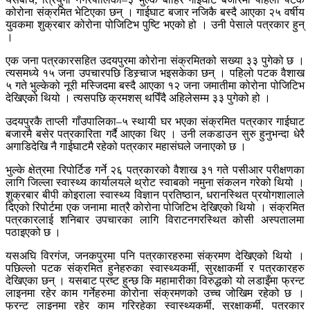
कोरोना संक्रमित भेटिएका छन् । गाईघाट बजार नजिकै बस्दै आएका २५ वर्षीय
युवकमा शुक्रबार कोरोना पोजिटिभ पुष्टि भएको हो । उनी पेसाले पत्रकार हुन्
।
एक जना पत्रकारसहित उदयपुरमा कोरोना संक्रमितको सख्या ३३ पुगेको छ ।
त्यसमध्ये १५ जना उपचारपछि डिस्र्चाज भइसकेका छन् । पहिलो पटक वैशाख
५ गते भुल्केको नूरी मस्जिदमा बस्दै आएका १२ जना जमातीमा कोरोना पोजिटिभ
देखिएको थियो । त्यसपछि क्रमशस् थपिँदै अहिलेसम्म ३३ पुगेको हो ।
उदयपुरकै ताप्ली गाँउपालिका–५ स्थायी घर भएका संक्रमित पत्रकार गाईघाट
बजारमै बसेर पत्रकारिता गर्दै आएका थिए । उनी लकडाउन सुरु हुनुभन्दा धेरै
अगाडिदेखि नै गाईघाटमै रहेको पत्रकार महासंघले जनाएको छ ।
भुल्के क्षेत्रमा रिपोर्टिङ गर्ने २६ पत्रकारको वैशाख ३१ गते पसीआर परीक्षणका
लागि जिल्ला स्वास्थ्य कार्यालयले थ्रोट स्वाबको नमुना संकलन गरेको थियो ।
शुक्रबार बीपी कोइराला स्वास्थ्य विज्ञान प्रतिष्ठान, धरानस्थित प्रयोगशालाले
दिएको रिपोर्टमा एक जनामा मात्रै कोरोना पोजिटिभ देखिएको थियो । संक्रमित
पत्रकारलाई शनिबार उपचारका लागि विराटनगरस्थित कोसी अस्पतालमा
पठाइएको छ ।
यसअघि विरगंज, जनकपुरमा पनि पत्रकारहरुमा संक्रमण देखिएको थियो ।
पछिल्लो पटक संक्रमित हुनेहरुका स्वास्थ्यकर्मी, सुरक्षाकर्मी र पत्रकारहरु
देखिएका छन् । यसबाट प्रष्ट हुन्छ कि महामारीका विरुद्धको यो लडाइँमा फ्रन्ट
लाइनमा रहेर काम गर्नेहरुमा कोरोना संक्रमणको उच्च जोखिम रहेको छ ।
फ्रन्ट लाइनमा रहेर काम गरिरहेका स्वास्थ्यकर्मी, सुरक्षाकर्मी, पत्रकार