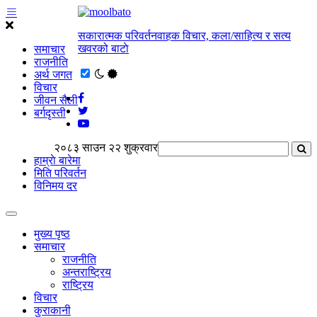
सकारात्मक परिवर्तनवाहक विचार, कला/साहित्य र सत्य
खवरको बाटाे
समाचार
राजनीति
अर्थ जगत
विचार
जीवन सैली
बर्गदृस्ती
२०८३ साउन २२ शुक्रवार
हाम्राे बारेमा
मिति परिवर्तन
विनिमय दर
मुख्य पृष्ठ
समाचार
राजनीति
अन्तराष्ट्रिय
राष्ट्रिय
विचार
कुराकानी