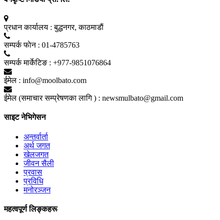
प्रधान कार्यालय :
बुद्धनगर, काठमाडाैं
सम्पर्क फाेन :
01-4785763
सम्पर्क मार्केटिङ :
+977-9851076864
ईमेल :
info@moolbato.com
ईमेल (समाचार सम्प्रेषणका लागि ) :
newsmulbato@gmail.com
साइट नेभिगेसन
अन्तर्वार्ता
अर्थ जगत
खेलजगत
जीवन सैली
प्रवास
प्रविधि
मनोरञ्जन
महत्वपूर्ण लिङ्कहरू