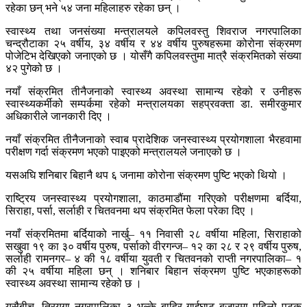
रहेका छन् भने ५४ जना महिलाहरु रहेका छन् ।
स्वास्थ्य तथा जनसंख्या मन्त्रालयले कपिलवस्तु शिवराज नगरपालिका
चन्द्रौटाका २५ वर्षीय, ३४ वर्षीय र ४४ वर्षीय पुरुषहरूमा कोरोना संक्रमण
पोजेटिभ देखिएको जनाएको छ । योसँगै कपिलवस्तुमा मात्रै संक्रमितको संख्या
४२ पुगेको छ ।
नयाँ संक्रमित तीनैजनाको स्वास्थ्य अवस्था सामान्य रहेको र उनीहरू
स्वास्थ्यकर्मीको सम्पर्कमा रहेको मन्त्रालयका सहप्रवक्ता डा. समीरकुमार
अधिकारीले जानकारी दिए ।
नयाँ संक्रमित तीनैजनाको स्वाब प्रादेशिक जनस्वास्थ्य प्रयोगशाला भैरहवामा
परीक्षण गर्दा संक्रमण भएको पाइएको मन्त्रालयले जनाएको छ ।
यसअघि शनिबार बिहानै थप ६ जनामा कोरोना संक्रमण पुष्टि भएको थियो ।
राष्ट्रिय जनस्वास्थ्य प्रयोगशाला, काठमाडौंमा गरिएको परीक्षणमा बर्दिया,
सिराहा, पर्सा, सर्लाही र चितवनमा थप संक्रमित फेला परेका दिए ।
नयाँ संक्रमितमा बर्दियाको नार्खु– ११ निवासी २८ वर्षीया महिला, सिराहाको
सखुवा १९ का ३० वर्षीय पुरुष, पर्साको वीरगन्ज– १२ का २८ र २९ वर्षीय पुरुष,
सर्लाही रामनगर– ४ की १८ वर्षीया युवती र चितवनको राप्ती नगरपालिका– १
की २५ वर्षीया महिला छन् । शनिबार बिहान संक्रमण पुष्टि भएकाहरूको
स्वास्थ्य अवस्था सामान्य रहेको छ ।
यसैबीच, त्रियुगा नगरपालिका–३ भुल्के बाहिर गाईघाट बजारमा पहिलो पटक