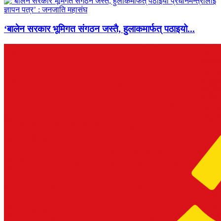
‘बालेन सरकार भूमिगत संगठन जस्तै, हुलाकमार्फत् पठाइयो...