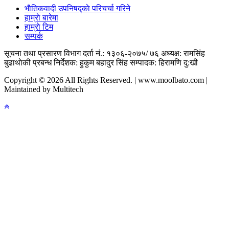
भाैतिकवादी उपनिषद्काे परिचर्चा गरिने
हाम्राे बारेमा
हाम्राे टिम
सम्पर्क
सूचना तथा प्रसारण विभाग दर्ता नं.: १३०६-२०७५/ ७६
अध्यक्ष: रामसिंह
बुढाथाेकी
प्रबन्ध निर्देशक: हुकुम बहादुर सिंह
सम्पादक: हिरामणि दु:खी
Copyright © 2026 All Rights Reserved. | www.moolbato.com |
Maintained by Multitech