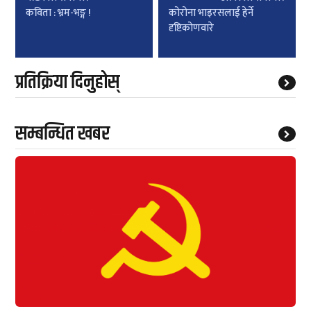
navigation
कविता : भ्रम-भङ्ग !
कोरोना भाइरसलाई हेर्ने
दृष्टिकोणवारे
प्रतिक्रिया दिनुहोस्
सम्बन्धित खबर