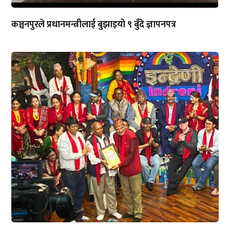
कञ्चनपुरले प्रधानमन्त्रीलाई बुझाइयो ९ बुँदे ज्ञापनपत्र