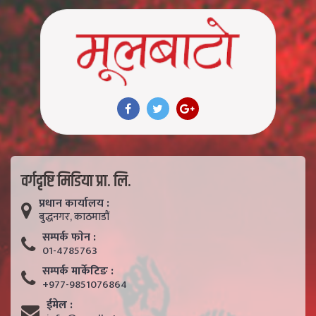
वर्गदृष्टि मिडिया प्रा. लि.
प्रधान कार्यालय :
बुद्धनगर, काठमाडाैं
सम्पर्क फाेन :
01-4785763
सम्पर्क मार्केटिङ :
+977-9851076864
ईमेल :