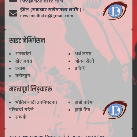
info@moolbato.com
ईमेल (समाचार सम्प्रेषणका लागि ) :
newsmulbato@gmail.com
साइट नेभिगेसन
अन्तर्वार्ता
अर्थ जगत
खेलजगत
जीवन सैली
प्रवास
प्रविधि
मनोरञ्जन
महत्वपूर्ण लिङ्कहरू
भाैतिकवादी उपनिषद्काे
हाम्राे बारेमा
परिचर्चा गरिने
हाम्राे टिम
सम्पर्क