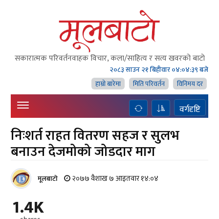
सकारात्मक परिवर्तनवाहक विचार, कला/साहित्य र सत्य खवरको बाटाे
२०८३ साउन २१ बिहीवार
०४:०४:४० बजे
हाम्राे बारेमा
मिति परिवर्तन
विनिमय दर
वर्गदृष्टि
निःशर्त राहत वितरण सहज र सुलभ
बनाउन देजमोको जोडदार माग
२०७७ वैशाख ७ आइतवार १४:०४
मूलबाटाे
1.4K