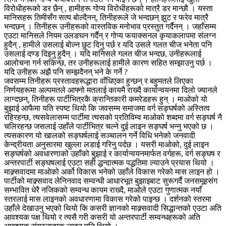
विरोधीहरूको डर छैन् , हामीहरू गोप्य विरोधीहरूको मात्रै डर मान्छौ । यस्ता
मानिसहरू तिमीसँग सत्य बोल्दैनन्, तिनीहरूले जे भन्दछन् झुट र फरेव मात्रै
भन्दछन् । तिनीहरू उनीहरूको वास्तविक मनोभाव प्रस्तुत गर्दैनन् । जहाँसम्म
एउटा मानिसले नियम उलङघन गर्दैन् र गोप्य फयाक्सनल कृयाकलापमा संलग्न
हुदैन् , हामीले उसलाई बोल्न छुट दिनु पर्छ र यदि उसले गलत चीज भनेता पनि
उसलाई दण्ड दिइनु हुदैन् । यदि मानिसले गलत चीज भन्दछ, उनीहरूलाई
आलोचना गर्न सकिन्छ, तर उनीहरूलाई हामीले कारण सहित सम्झाउनु पर्छ ।
यदि उनीहरू अझै पनि सम्झदैनन् भने के गर्ने ?
जवसम्म तिनीहरू प्रस्तावहरूद्धारा वाँधिएका हुन्छन् र बहुमतले लिएका
निर्णयहरूमा अल्पमतले आफ्नो मतलाई कायमै राख्दै कार्यान्वयनमा दिलो ज्यानले
लाग्दछन्, तिनीहरू पार्टीभित्रकै क्रान्तिकारी कमरेडहरू हुन् । माओको यो
बुझाई आफैमा यति स्पष्ट थियो कि जवसम्म समाजमा वर्ग सङ्घर्षको अस्तित्व
रहिरहन्छ, त्यसवेलासम्म पार्टीमा त्यसको प्रतिविम्व माओको शब्दमा वर्ग सङ्घर्ष नै
चलिरहन्छ जसलाई उहाँले पार्टीभित्र चल्ने दुई लाइन सङ्घर्ष भन्नु भएको छ ।
त्यसकारण यो खालको सङ्घर्षलाई सञ्चालन गर्ने विधि भनेको जनवादी
केन्द्रीयता अनुसारमा खुल्ला लडाई गरिनु पर्दछ । यसरी माओको, दुई लाइन
सङ्घर्षको अवधारणाको उहाँको बुझाई र कार्यान्वयनमार्फत वर्गहरू, वर्ग सङ्घष र
अन्तरपार्टी सङ्घषलाई एउटा सही द्धन्दात्मक पद्धतिमा ल्याउने प्रयास थियो ।
माक्र्सवादमा माओको अर्को विकास भनेको उहाँले विकास गरेको मास लाइन हो ।
पार्टीको माक्र्सवाद लेनिनवाद सम्वन्धी आधारभूत बुझाइबाट सुरूगर्दै जनसमूहसंग
सम्भावित धेरै नजिकको सम्वन्ध कायम राख्दै, माओले एउटा गुणात्मक नयाँ
स्तरलाई मास लाइनको अवधारणामा विकास गरेको पाइन्छ । दर्शनको स्तरमा
उहाँले देखाउनु भएको थियो कि कसरी ज्ञानको माक्र्सवादी सिद्धान्तको एउटा अति
आवश्यक पक्ष थियो र त्यसै गरी कसरी यो अन्तरपार्टी सम्वन्धहरूको अति