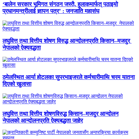
‘बालेन सरकार भूमिगत संगठन जस्तै, हुलाकमार्फत् पठाइयो
प्रधानमन्त्रीलाई ज्ञापन पत्र’ : जनजाति महासंघ
लघुवित्त तथा वित्तीय शोषण विरुद्ध आन्दोलनप्रति किसान–मजदुर
नेपालको ऐक्यवद्धता
ठमेलस्थित आर्या होटलका सुपरभाइजरले कर्मचारीमाथि चरम यातना
दिएको खुलासा
लघुवित्त तथा वित्तीय शोषणविरुद्ध किसान–मजदुर आन्दोलन
नेपालको आन्दोलनप्रति ऐक्यबद्धता जाहेर