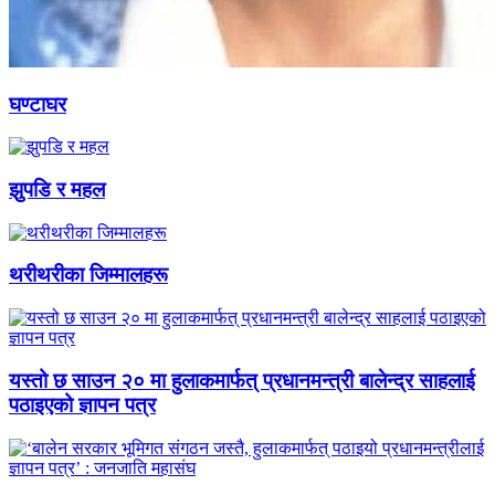
घण्टाघर
झुपडि र महल
थरीथरीका जिम्मालहरू
यस्तो छ साउन २० मा हुलाकमार्फत् प्रधानमन्त्री बालेन्द्र साहलाई
पठाइएको ज्ञापन पत्र