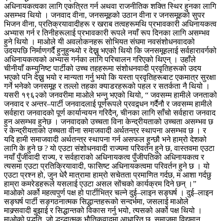
अधिनायकत्वका लागि एकत्रित गर्न अथवा राजनीतिक शक्ति स्थिर हुनका लागि
असम्भव थियो । जनवाद वीना, जनसमूहको उठान वीना र जनसमूहको सुपर
भिजन वीना, प्रतिक्रयावादीहरू र खराब तत्वहरूमथि प्रभावकारी अधिनायकत्व
अभ्यास गर्न र तिनीहरूलाई प्रभावकारी रूपले नयाँ रूप दिनका लागि असम्भव
हुने थियो । माओले यी अवलोकनहरू सोभियत संघमा नवसंशोधनवादको
उदयपछि निर्माणगर्दै हुनुहुन्थ्यो र देख्नु भएको थियो कि जनसमूहलाई सर्वहारावर्गको
अधिनायकत्वको अभ्यास गर्नका लागि परिचालन गरिएको थिएन् । उहाँले
चीनीयाँ कम्युनिष्ट पार्टीको उच्च तहहरूमा संशोधनवादी प्रवृतिहरूको उदय
भएको पनि देख्नु भयो र मान्यता गर्नु भयो कि यस्ता प्रवृतिहरूबाट एकमात्र सुरक्षा
गर्ने भनेको जनसमूह र तल्लो तहका क्याडरहरूको पहल र सतर्कता नै थियो ।
यसरी १९६२को जनवरीमा माओले भन्नु भएको थियो, “ जवसम्म हामीले जनताको
जनवाद र अन्तर–पार्टी जनवादलाई पूर्णरूपले प्रवद्र्धन गर्दैनौ र जवसम्म हामीले
सर्वहारा जनवादको पूर्ण कार्यान्वयन गरिदैन्, चीनका लागि साँचो सर्वहारा जनवाद
हुन असम्भव हुनेछ । जनवादको उच्चता विना केन्द्रीयताको उच्चता असम्भव छ
र केन्द्रीयताको उच्चता वीना समाजवादी अर्थतन्त्र स्थापना असम्भव छ । र
यदि हामी समाजवादी अर्थतन्त्र स्थापना गर्न असफल हुन्छौ भने हाम्रो देशको
लागि के हुने छ ? यो एउटा संशोधनवादी राज्यमा परिवर्तन हुने छ, वास्तवमा एउटा
नयाँ पुँजीवादी राज्य, र सर्वहाराको अधिनायकत्व पुँजीपतिको अधिनायकत्व र
त्यसमा एउटा प्रतिक्रियावादी, फासिष्ट अधिनायकत्वमा परिवर्तन हुने छ । यो
एउटा प्रश्न हो, जुन धेरै मात्रामा हाम्रो सचेतता प्रमाणित गर्दछ, म आशा गर्दछु
हाम्रा कमरेडहरूले यसलाई एउटा असल सोंचको कार्यक्रम दिने छन् ।”
माओको अर्को महत्वपुर्ण पक्ष हो पार्टीभित्र चल्ने दुई–लाइन सङ्घर्ष । दुई–लाइन
सङ्घर्ष पार्टी सङ्गठनात्मक सिद्धान्तहरूको सन्दर्भमा, जसलाई माओले
माक्र्सवादी बुझाई र सिद्धान्तको विकास गर्नु भयो, त्यसको अर्को पक्ष थियो ।
माओको पद्धति, जो द्धन्द्धात्मक भौतिकवादमा आधारित छ, समाजमा विद्यमान