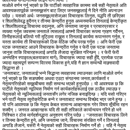
आवश्यक संगठनात्मक लाइन पनि थियो ।
माओले वर्णन गर्नु भएको छ कि पार्टीको व्यवहारिक काममा सबै सही नेतृत्वले अति
आवश्यकतापूर्वक जनसमूहसंग बाट लिएर जनसमूहलाई नै दिने नीति अपनाउन
पर्दछ । यसको अर्थः जनसमूह(मासेज)का विचारहरू लिनुस, यद्धपि ती छरिएका
र शिलशिलेवद्ध हुदैनन् र तीनमा केन्द्रीत हुनुस अध्यनमार्फत तिनलाई केन्द्रीकृत
र शिलशिलावद्ध विचारमा वदल्नुस, अनि जनतामा जानुस र प्रचारप्रसार र
व्यख्या गर्नुस जवसम्म जनताले त्यसलाई आफ्नो विचारका रूपमा ग्रहण गर्दैनन्,
तिनीहरूलाई बलियो गरी मुट्ठिमा राख्नुस र तिनलाई कार्यमा रूपान्तरण गर्नुस, र
यस्ता कार्यमा ती विचारहरूको ठिक वेठिक जाँच परख गर्नुस । अनि फेरी एक
पटक जनताबाट आउने विचारहरू केन्द्रीत गर्नुस र फेरी एक पटक जनतामा
जानुस ताकि विचारहरूलाई अगाडि लैजादा सुरक्षित गरिन्छन् । र फेरी फेरी
अन्त्यहिन स्पाइरल(बलयाकार मार्ग), विचारहरू ज्यादा सही हुँदै, प्रत्येक पटक
ज्यादा महत्वपूर्ण सम्पन्न विाारमा विकास हुने,यहि नै ज्ञान सम्वन्धी माक्र्सवादी
सिद्धान्त हो ।
‘जनताबाट, जनतालाई’भन्ने सिद्धान्त व्यवहारमा ल्याउनका लागि माओले वर्णन
गर्नु भएको छ कि सङघर्षमा अथवा एउटा संगठनमा जनता,कार्यकर्ता र
नेतृत्वगरिरहेको समूहबीचमा सही सम्वन्ध भएको हुनुपर्दछ । यो आवश्यक छ कि
पार्टीले नेतृत्वको न्यूल्यिस निर्माण गर्न कार्यकर्ताहरूलाई एक ठाउँमा ल्याउछ र
नेतृत्वको यो न्यूल्यिसलाई जनतासँग लगेर नजिक बनाइदिन्छ । यदि यसो गरिएन
भने पार्टी नेतृत्व व्युरोक्रेटिक बन्ने र जनताबाट सम्वन्ध विच्छेद भएर जाने हुन्छ ।
यो पनि आवश्यक छ कि नेतृत्व केबल सामान्य आव्हानहरू गरेर विषय सूँचीमा रहन
सक्दैन् । जनरल आव्हानहरू यदि ती सही तरिकाले कार्यान्वयन गरिने हो भने
निश्चित र ठोस मार्गदर्शनद्धारा अनुशरण गरिनु पर्दछ । “जनताका विचारहरू लिने
र तिनमा केन्द्रीत हुने, अनि जनतामा जाने, विचारमा संरक्षित गर्ने र तिनलाई
अगाडि लैजाने, यसरी नै नेतृत्वको सही विचारहरू निर्माण गर्ने हो । यहि नै नेतृत्व