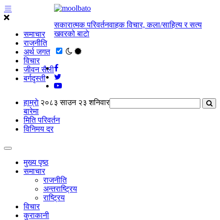
सकारात्मक परिवर्तनवाहक विचार, कला/साहित्य र सत्य
खवरको बाटाे
समाचार
राजनीति
अर्थ जगत
विचार
जीवन सैली
बर्गदृस्ती
हाम्राे
२०८३ साउन २३ शनिवार
बारेमा
मिति परिवर्तन
विनिमय दर
मुख्य पृष्ठ
समाचार
राजनीति
अन्तराष्ट्रिय
राष्ट्रिय
विचार
कुराकानी