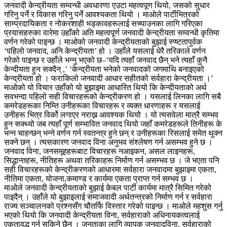
जनवादी केन्द्रीयता सम्वन्धी अवधारणा एउटा महत्वपूण थियो, जसको सुधार
गरिनु पर्ने र विकास गरिनु पर्ने आवश्यकता थियो । माओले पार्टीभित्रको
साम्प्रदायिकता र नोकरशाही भड्कावहरूलाई सच्याउनका लागि गरिएका
प्रयासहरुका वारेमा उहाँको अति महत्वपूर्ण जनवादी केन्द्रीयता सम्वन्धी कृतिमा
वर्णन गरेको पाइन्छ । माओको जनवादी केन्द्रीयताको बुझाई स्प्ष्टतापुर्वक
‘पहिलो जनवाद, अनि केन्द्रीयता’ हो । उहाँले यसलाई धेरै तरिकाले वर्णन
गरेको पाइन्छ र उहाँले भन्नु भएको छ–‘यदि त्यहाँ जनवाद छैन् भने त्यहाँ कुनै
केन्दीयता हुन सक्दैन् ,’ ‘केन्द्रीयता भनेको जनवादको जगमाथि बनाइएको
केन्द्रीयता हो । फराकिलो जनवादी आधार सहीतको सर्वहारा केन्द्रीयता ।’
माओको यो विचार उहाँको यो बुझाइमा आधारित थियो कि केन्दीयताको अर्थ
सवभन्दा पहिलो सही विचारहरूको केन्द्रीकरण हो । यसलाई लिनका लागि सबै
कमरेडहरूका निम्ति उनीहरूका विचारहरू र व्यक्त धारणाहरू र यसलाई
उनीहरू भित्र विर्को लगाएर नराख्न आवश्यक थियो । यो त्यसवेला मात्रै सम्भव
हुन सक्थ्यो जब त्यहाँ पूर्ण सम्भावित जनवाद थियो जहाँ कमरेडहरूले तिनीहरू के
भन्न चाहन्छन् भन्ने वर्णन गर्न स्वतन्त्र हुने छन् र उनीहरूका रिसलाई समेत थुक्न
सक्ने छन् । त्यसकारण जनवाद विना अनुभव संश्लेषण गर्न असम्भव हुने छ ।
जनवाद विना, जनसमूहहरूबाट विचारहरू नआइकन, असल लाइनहरू,
सिद्धान्तहरू, नीतिहरू अथवा तरिकाहरू निर्माण गर्न असम्भव छ । जे भएता पनि
सही विचारहरूको केन्द्रीकरणको आधारमा सर्वहारा जनवादमा बुझाइमा एकता,
नीतिमा एकता, योजना,कमाण्ड र कार्यमा एकता प्राप्त गर्न सम्भव छ ।
माओले जनवादी केन्द्रीयताको बुझाई केबल पार्टी कार्यमा मात्रै सिमित गरेको
पाइदैन् । उहाँले यो बुझाइलाई समाजवादी अर्थतन्त्रको निर्माण गर्न र सर्वहारा
राज्य सञ्चालनको प्रश्नसँग चौतर्फि विस्तार गरेको पाइन्छ । माओले महशुस गर्नु
भएको थियो कि जनवादी केन्द्रीयता विना, सर्वहाराको अधिनायकत्वलाई
एकतावद्ध गर्न सकिने छैन् । जनताका लागि व्यापक जनवादविना, सर्वहाराको