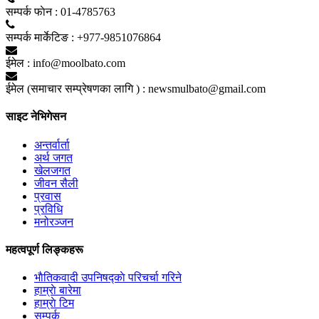
सम्पर्क फाेन :
01-4785763
सम्पर्क मार्केटिङ :
+977-9851076864
ईमेल :
info@moolbato.com
ईमेल (समाचार सम्प्रेषणका लागि ) :
newsmulbato@gmail.com
साइट नेभिगेसन
अन्तर्वार्ता
अर्थ जगत
खेलजगत
जीवन सैली
प्रवास
प्रविधि
मनोरञ्जन
महत्वपूर्ण लिङ्कहरू
भाैतिकवादी उपनिषद्काे परिचर्चा गरिने
हाम्राे बारेमा
हाम्राे टिम
सम्पर्क