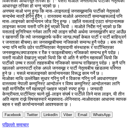
विकासको आधारभूत तरिका हो ।” यसरी माओले जनतामाथि पार्टीको नेतृत्वको
आधारभूत तरिका हो भन्नु भएको छ ।
अन्त्यमा माओ भन्नु हुन्छ कि मास–लाइनलाई जनसमूहमाथि पार्टीको नेतृत्वको
सन्दर्भमा मात्रै हेरिनु हुँदैन् । वास्तवमा माओले अन्तरपार्टी सम्वन्धहरूलाई पनि
मास–लाइनको कार्यान्वयन जोड दिनु हुन्छ । उहाँले यसलाई एउटा संगठनात्मक
लाइनका रूपमा यसरी पनि हेर्नु भएको थियो । माओले निर्देश गर्नु भएको छ कि
यसलाई सुनिस्चित गर्नका लागि त्यो लाइन साँचो अर्थमा जनसमूहसँग बाट आउँछ
र खासगरी कि त्यो जनसमूहतर्फ फर्केर जान्छ,त्यहाँ केबल पार्टी र पार्टी बाहिर(वर्ग
र जनताका बीचमा) का जनसमूहबीचमा नजिकको सम्वन्ध हुनै पर्दछ । बरू त्यो
भन्दा पनि माथि उठेर पार्टीभित्रका नेतृत्वदायी संस्थाहरू र पार्टीभित्रका
जनसमूहरू(क्याडरहरू र रैंक र फाइलबीचमा) नजिकको सम्वन्ध हुनै पर्दछ ।
यसरी माओले देखाउनु भएको थियो कि यो अति नै संगीन महत्वको थियो कि
पार्टीको उच्च र तल्लो तहहरूबीच नजिकको सम्वन्ध राखिरहनु पर्दछ । कुनै पनि
खालको अन्तरपार्टी व्रेक अपले जनसमूह र पार्टी नेतृत्वबीच खाडलमा परिणत
हुने छ । यसले मासलाइनको कार्यान्वयनका विरूद्ध काम गर्ने छ ।
माओका माथि उल्लेखित सुधार गरिनु पर्ने र विकास गरिनु पर्ने अवधारणाहरु
वास्तवमा नेपाली कम्युनिस्ट आन्दोलन र विश्व कम्युनिस्ट आन्दोलनका लागि
सही मार्गनिर्देश गर्ने महत्वपूर्ण पक्षहरु भएको स्पष्ट हुन्छ । जनवादी
केन्द्रीयता,पार्टीभित्र चल्ने दुई–लाइन संघर्ष र पार्टीले लिने मास लाइन, यी तीन
अति महत्व राख्ने विषयहरुवारे माक्र्सवाद–लेनिनवाद–माओवादका आधारमा व्यापक
बहस र सही कार्यान्वयनको आवश्यकता छ ।
Facebook
Twitter
LinkedIn
Viber
Email
WhatsApp
Post
पछिल्लाे समाचार