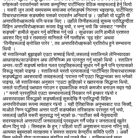
वर्गहरूको परावर्तनको रूपमा कम्युनिष्ट पार्टीभित्र वेठिक मतहरूलाई हेर्नु थियो
। यसरी जुन लामो समयसम्म समाजमा वर्गसङ्घर्ष निरन्तर भइरहन्छ, पार्टीभित्र
विचारधारात्मक सङघर्षमा यसको परावर्तन अनिवार्य छ । उहाँको यो पद्धति यी
अन्तरविरोधहरूतर्फ पनि फरक थिए । उहाँले तिनीहरूलाई सुरूमा प्रतिद्धन्दीता
विहिन अन्तरविरोधहरूका रूपमा देख्नु भयो, र भन्नु भयो कि जसबाट “गम्भीर
सङ्घर्ष” हामीले सुधार गर्नु कोशिस गर्नु पर्छ । सुधारका लागि हामीले प्रशस्त
अवसर दिनु पर्छ र तवमात्र मानिसले गर्ने गल्तीहरू ‘दृढ रहेर’ अथवा
‘तिनीहरूलाई क्रोधित पारेर ’, तव अन्तरविरोधहरूको प्रतिरोध हुने सम्भावना
थियो ।
यो स्तालिनको बुझाइको एउटा सच्याई थियो,जसलाई स्तालिनले लेनिनवादका
आधारहरू(फाउन्डेसन अफ लेनिनिज्म )मा प्रस्तुत गर्नु भएको थियो । स्तालिन
अन्तर–पार्टी सङ्घर्ष मार्फत गलत प्रवृतिहरूलाई सुधार गर्ने कुनै पनि प्रयासको
विरूद्ध गएको पाइन्छ । स्तालिनले यस्तो प्रयासलाई “पार्टीभित्र विचारधारात्मक
सङ्घर्षद्धारा अवसरवादी तत्वहरूलाई ‘परास्त गर्ने’एउटा सिद्धान्तका रूप भनेको
पाइन्छ, जो स्तालिनका अनुसार “एउटा कुहिएको र खतरनाक सिद्धान्त थियो,
जसले पार्टीलाई पक्षघात गराउन र दृघकालिक रुपले कमजोर बनाउन मद्त गर्छ
।” यस्तो प्रस्तुतिले एउटा सम्भावनालाई स्विकार गर्न इन्कार ग¥यो र
अवसरवादका विरूद्धको सङ्घर्षलाई सुरूदेखि नै प्रतिद्धन्दी विहिन
अन्तरविरोधका रूपमा व्यवहार ग¥यो । यही ऐतिहासिक अनुभवबाट पाठ सिक्दै,
माओले निम्न पद्धतिमा अन्तर पार्टी सङघर्षका तरिकाहरू प्रस्तुत गर्नु भयो,
जसलाई उहाँले यसरी सुत्रवद्ध गर्नु भएको छ–“पार्टीका सबै नेतृत्वदायी
सदस्यहरूले अन्तरपार्टी जनवादलाई प्रवद्र्धन गर्नै पर्दछ र जनतालाई खुलेर
बोल्न दिनु पर्छ । सिमाहरू के हुन् ? पहिलो पार्टी अनुशासन पालना गरिनु पर्छ,
अल्पमत बहुमतको मातहतमा र समस्त सदस्य केन्द्रीय समिति प्रति । अर्को
सिमा भनेको गोप्य फयाक्सन संगठित गर्न पाइने छैन् । हामिहरूलाई खुला