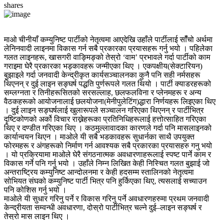
shares
माओ चीनीयाँ कम्युनिष्ट पार्टीको नेतृत्वमा आएदेखि उहाँले पार्टीलाई साँँचो अर्थमा
लेनिनवादी लाइनमा विकास गर्न सबै प्रकारका प्रयासहरू गर्नु भयो । पहिलेका
गलत लाइनहरू, खासगरी वाङ्मिङ्को तेस्रो ‘वाम’ प्रभावले गर्दा पार्टीको काम
गराइमा घेरै प्रकारका भड्कावहरू जन्मीएका थिए । एकपक्षीय(सेक्टारियन)
बुझाइले गर्दा जनवादी केन्द्रीकृत कार्यसञ्चालनका कुनै पनि सही नर्मसहरू
थिएनन् र दुई लाइन सङ्घर्ष पद्धति पुर्णरूपले गलत थियो । पार्टी क्याडरहरूको
सम्लग्नता र तिनीहरूसितको सरसल्लाह, छलफलविना र प्लेनमहरू र अन्य
वैठकहरूको आयोजनालाई छलयोजना(मेनीपुलेटिंग)द्धारा निर्णयहरू लिइएका थिए
। दुई लाइन सङ्घर्षलाई खुलारूपले सञ्चालन गरिएका थिएनन् र पार्टीभित्र
दृष्टिकोणको अर्को विचार राख्नेहरूका प्रतिनिधिहरूलाई हत्तोत्साहित गरिएका
थिए र दण्डीत गरिएका थिए । कठमुल्लावादका कारणले गर्दा पनि मासलाइनको
कार्यान्वयन थिएन । माओले यी सबै भडकावहरू सुधार्नका साथै उपयुक्त
फोरमहरू र अंगहरूको निर्माण गर्न आवश्यक सबै प्रकारका प्रयासहरु गनु भयो
। यो प्रक्रियामा माओले घेरै संगठनात्मक अवधारणाहरूलाई स्पष्ट पार्ने काम र
विकास गर्ने पनि गर्नु भयो । उहाँले निम्न लिखित केही निस्चित गलत बुझाई जो
अन्तराष्ट्रिय कम्युनिष्ट आन्दोलनमा र केही हदसम्म स्तालिनको नेतृत्वमा
सोभियत संघको कम्युनिष्ट पार्टी भित्र पनि हुर्किएका थिए, त्यसलाई सच्याउन
पनि कोशिस गर्नु भयो ।
माओले यी सुधार गरिनु पर्ने र विकास गरिनु पर्ने अवधारणहरुमा प्रथम जनवादी
केन्द्रीयता सम्वन्धी अवधारणा, दोस्रो पार्टीभित्र चल्ने दुई–लाइन सङ्घर्ष र
तेस्रो मास लाइन थिए ।