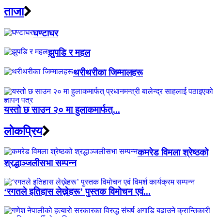
ताजा
घण्टाघर
झुपडि र महल
थरीथरीका जिम्मालहरू
यस्तो छ साउन २० मा हुलाकमार्फत्...
लाेकप्रिय
कमरेड विमला श्रेष्ठको
श्रद्धाञ्जलीसभा सम्पन्न
‘रगतले इतिहास लेख्नेहरू’ पुस्तक विमोचन एवं...