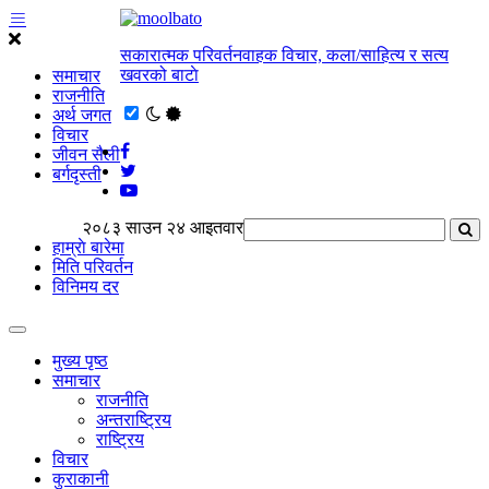
सकारात्मक परिवर्तनवाहक विचार, कला/साहित्य र सत्य
खवरको बाटाे
समाचार
राजनीति
अर्थ जगत
विचार
जीवन सैली
बर्गदृस्ती
२०८३ साउन २४ आइतवार
हाम्राे बारेमा
मिति परिवर्तन
विनिमय दर
मुख्य पृष्ठ
समाचार
राजनीति
अन्तराष्ट्रिय
राष्ट्रिय
विचार
कुराकानी