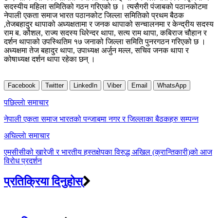
सदस्यीय महिला समितिको गठन गरिएको छ । त्यसैगरी पंजाबको पठानकोटमा
नेपाली एकता समाज भारत पठानकोट जिल्ला समितिको प्रथम बैठक
,तेजबहादुर थापाको अध्यक्षतामा र जनक थापाको सन्चालनमा र केन्द्रीय सदस्य
राम ब. कौशल, राज्य सदस्य धिरेन्दर थापा, सत्य राम थापा, कबिराज चौहान र
दर्शन थापाको उपस्थितिम १७ जनाको जिल्ला समिति पुनरगठन गरिएको छ ।
अध्यक्षमा तेज बहादुर थापा, उपाध्यक्ष अर्जुन मल्ल, सचिव जनक थापा र
कोषाध्यक्ष दर्शन थापा रहेका छन् ।
Facebook
Twitter
LinkedIn
Viber
Email
WhatsApp
Post
पछिल्लाे समाचार
navigation
नेपाली एकता समाज भारतको पन्जाबमा नगर र जिल्लाका बैठकहरु सम्पन्न
अघिल्लाे समाचार
एमसीसीको खारेजी र भारतीय हस्तक्षेपका विरुद्ध अखिल (क्रान्तिकारी)को आज
विरोध प्रदर्शन
प्रतिक्रिया दिनुहोस्