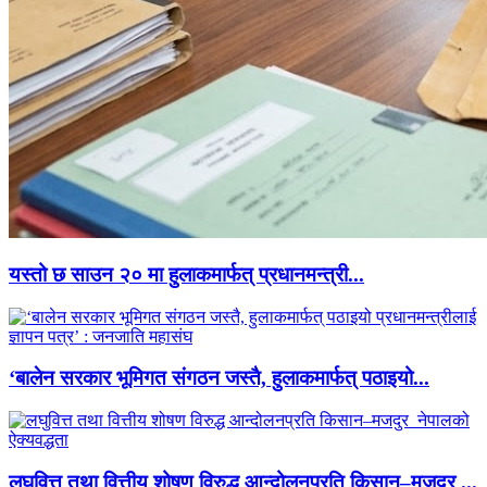
यस्तो छ साउन २० मा हुलाकमार्फत् प्रधानमन्त्री...
‘बालेन सरकार भूमिगत संगठन जस्तै, हुलाकमार्फत् पठाइयो...
लघुवित्त तथा वित्तीय शोषण विरुद्ध आन्दोलनप्रति किसान–मजदुर ...