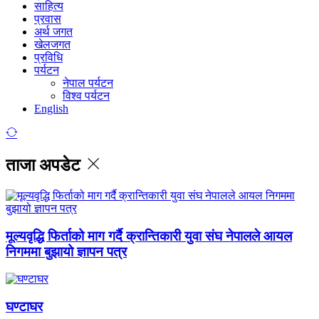
साहित्य
प्रवास
अर्थ जगत
खेलजगत
प्रविधि
पर्यटन
नेपाल पर्यटन
विश्व पर्यटन
English
ताजा अपडेट
मूल्यवृद्धि फिर्ताको माग गर्दै क्रान्तिकारी युवा संघ नेपालले आयल
निगममा बुझायो ज्ञापन पत्र
घण्टाघर