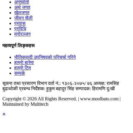
अन्तर्वार्ता
अर्थ जगत
खेलजगत
जीवन सैली
प्रवास
प्रविधि
मनोरञ्जन
महत्वपूर्ण लिङ्कहरू
भाैतिकवादी उपनिषद्काे परिचर्चा गरिने
हाम्राे बारेमा
हाम्राे टिम
सम्पर्क
सूचना तथा प्रसारण विभाग दर्ता नं.: १३०६-२०७५/ ७६
अध्यक्ष: रामसिंह
बुढाथाेकी
प्रबन्ध निर्देशक: हुकुम बहादुर सिंह
सम्पादक: हिरामणि दु:खी
Copyright © 2026 All Rights Reserved. | www.moolbato.com |
Maintained by Multitech