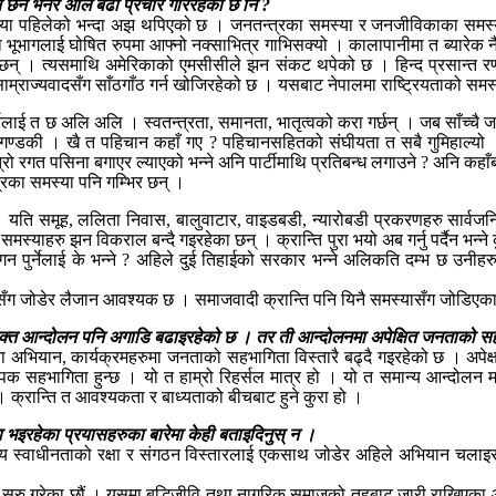
पनि छैन भनेर अलि बढी प्रचार गरिरहेको छ नि ?
को समस्या पहिलेको भन्दा अझ थपिएको छ । जनतन्त्रका समस्या र जनजीविकाका समस
ो भूभागलाई घोषित रुपमा आफ्नो नक्साभित्र गाभिसक्यो । कालापानीमा त ब्यारेक 
छँदैछन् । त्यसमाथि अमेरिकाको एमसीसीले झन संकट थपेको छ । हिन्द प्रसान्त 
्राज्यवादसँग साँठगाँठ गर्न खोजिरहेको छ । यसबाट नेपालमा राष्ट्रियताको समस्
ा गर्नलाई त छ अलि अलि । स्वतन्त्रता, समानता, भातृत्वको करा गर्छन् । जब साँच
ण्डकी । खै त पहिचान कहाँ गए ? पहिचानसहितको संघीयता त सबै गुमिहाल्यो । पा
 यत्रो रगत पसिना बगाएर ल्याएको भन्ने अनि पार्टीमाथि प्रतिबन्ध लगाउने ? अनि 
्रका समस्या पनि गम्भिर छन् ।
ति समूह, ललिता निवास, बालुवाटार, वाइडबडी, न्यारोबडी प्रकरणहरु सार्वजनि
समस्याहरु झन विकराल बन्दै गइरहेका छन् । क्रान्ति पुरा भयो अब गर्नु पर्दैन भन्न
पुर्नेलाई के भन्ने ? अहिले दुई तिहाईको सरकार भन्ने अलिकति दम्भ छ उनीहरुला
सँग जोडेर लैजान आवश्यक छ । समाजवादी क्रान्ति पनि यिनै समस्यासँग जोडिएका 
संयुक्त आन्दोलन पनि अगाडि बढाइरहेको छ । तर ती आन्दोलनमा अपेक्षित जनताको 
ा अभियान, कार्यक्रमहरुमा जनताको सहभागिता विस्तारै बढ्दै गइरहेको छ । अपेक्
पक सहभागिता हुन्छ । यो त हाम्रो रिहर्सल मात्र हो । यो त समान्य आन्दोलन मा
इन । क्रान्ति त आवश्यकता र बाध्यताको बीचबाट हुने कुरा हो ।
ुपमा भइरहेका प्रयासहरुका बारेमा केही बताइदिनुस् न ।
ट्रिय स्वाधीनताको रक्षा र संगठन विस्तारलाई एकसाथ जोडेर अहिले अभियान चलाइरह
ट सुरु गरेका छौं । यसमा बुद्धिजीवि तथा नागरिक समाजको तहबाट जारी राखिएका आन