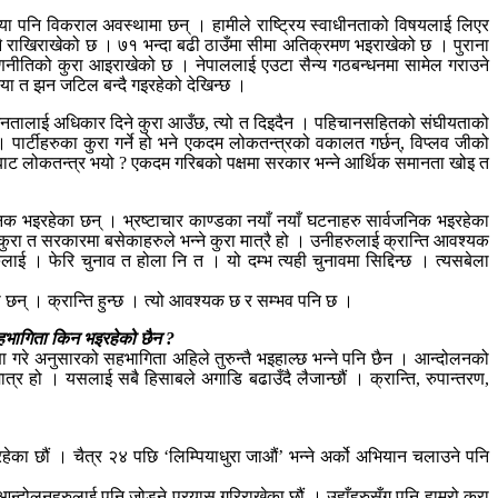
्या पनि विकराल अवस्थामा छन् । हामीले राष्ट्रिय स्वाधीनताको विषयलाई लिएर
नै राखिराखेको छ । ७१ भन्दा बढी ठाउँमा सीमा अतिक्रमण भइराखेको छ । पुराना
रणनीतिको कुरा आइराखेको छ । नेपाललाई एउटा सैन्य गठबन्धनमा सामेल गराउने
या त झन जटिल बन्दै गइरहेको देखिन्छ ।
्चै जनतालाई अधिकार दिने कुरा आउँछ, त्यो त दिइदैन । पहिचानसहितको संघीयताको
र्टीहरुका कुरा गर्ने हो भने एकदम लोकतन्त्रको वकालत गर्छन्, विप्लव जीको
कहाँबाट लोकतन्त्र भयो ? एकदम गरिबको पक्षमा सरकार भन्ने आर्थिक समानता खोइ त
क भइरहेका छन् । भ्रष्टाचार काण्डका नयाँ नयाँ घटनाहरु सार्वजनिक भइरहेका
े कुरा त सरकारमा बसेकाहरुले भन्ने कुरा मात्रै हो । उनीहरुलाई क्रान्ति आवश्यक
ई । फेरि चुनाव त होला नि त । यो दम्भ त्यही चुनावमा सिद्दिन्छ । त्यसबेला
छन् । क्रान्ति हुन्छ । त्यो आवश्यक छ र सम्भव पनि छ ।
सहभागिता किन भइरहेको छैन ?
षा गरे अनुसारको सहभागिता अहिले तुरुन्तै भइहाल्छ भन्ने पनि छैन । आन्दोलनको
त्र हो । यसलाई सबै हिसाबले अगाडि बढाउँदै लैजान्छौं । क्रान्ति, रुपान्तरण,
ेका छौं । चैत्र २४ पछि ‘लिम्पियाधुरा जाऔं’ भन्ने अर्को अभियान चलाउने पनि
्दोलनहरुलाई पनि जोड्ने प्रयास गरिराखेका छौं । उहाँहरुसँग पनि हाम्रो कुरा