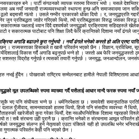
सरकारहरु बने । पार्टी संगठनको व्यापक स्तरमा विस्तार भयो । यसले देशभित्र र
ेपालमा अब नयाँ जनवादी राज्यव्यवस्थाको स्थापना हुन्छ अनि समाजवादमा जान सकि
्वले ठूलो बद्मासी ग¥यो । उसले गम्भीर प्रकारको धोका दियो । र, जनयुद्धप्रति गद्द
ेर जुन प्रतिबद्धता जाहेर गरिएको थियो, त्यो प्रतिबद्धताका विरुद्ध जसका विरुद्ध लड
ारात्मक पक्षलाई ध्यान दिंदै दशवर्षको जनयुद्धको प्रक्रियामा सहिदहरुले खेलेको भ
सकारात्मक पाटोबाट पनि शिक्षा लिदै फेरि क्रान्तिको दिशामा नयाँ ढंगले जानु पर
्रक्रिया अगाडि बढाउने कुरा गर्नुभयो । नयाँ ढंगले भनेको कस्तो हो अलि प्रष्ट पारि
ा छन् । राज्यसत्ताका हिसाबले त खासै परिवर्तन भएको छैन । विज्ञान, प्रविधिमा, स
कार्यदिशालाई विकास गर्दै अगाडि बढ्नुपर्छ भन्ने हो । जस्तो अब फेरि जनयुद्धजस्तो
त्र विद्रोह गर्नुपर्छ र त्यसको तयारी गर्नुपर्छ । जनयुद्ध, जनआन्दोलन, जनसंघर्ष ब
 नभई हुँदैन । पोखराको राष्ट्रिय सम्मेलनबाट हामीले नेपाली विशिष्टतामा आधा
युद्धको मूल उपलब्धिको रुपमा व्याख्या गर्दै यसैलाई आधार मान्दै फरक रुपमा नया
सुकै भए पनि संघीयता भन्ने छ । धर्मनिरपेक्षता छ । समावेशी समानुपातिक प्रत
ी दलाल पुँजीवाद, सामन्तवादको हातमा थियो, हिजो पनि संसदीय व्यवस्था नै थियो
धिसम्झौताहरुको खारेजीको कुरा गरेका थियौं, देश नवऔपनिवेशिक दिशामा गइरहको विश्
ो त ! सबै संरचना उही पुरानै छ । क्रान्ति भनेको त संरचनामा आमूल परिवर्तन हो 
षको जनयुद्धमा संलग्न हुने नेतृत्वको एउटा पंक्तिले यही हो उपलब्धि भनेर भनिराख
रुपमा गुणात्मक परिवर्तन केही पनि भएको छैन ।