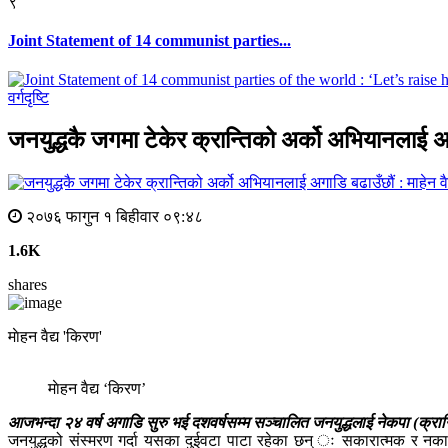
९
Joint Statement of 14 communist parties...
वर्गदृष्टि
जनयुद्धकै जगमा टेकेर क्रान्तिको अर्को अभियानलाई अग
२०७६ फागुन १ बिहीवार ०९:४८
1.6K
shares
माेहन वैद्य 'किरण'
माेहन वैद्य ‘किरण’
आजभन्दा २४ वर्ष अगाडि सुरु भई दशवर्षसम्म सञ्चालित जनयुद्धलाई नेकपा (क्रान
जनयुद्धको संस्मरण गर्दा यसका दुईवटा पाटा रहेका छन् ः सकारात्मक र नकारात