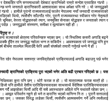
 देशबाहिर पनि सगरमाथाको देशबाट क्रान्तिको राम्रो सन्देश प्रवाहित ग¥यो ।
न्छ भन्ने जनताले क्रान्तिकारी आशावादका साथ अपेक्षा पनि गरे । यो जनयुद्धको
ारी ग¥यो । हामीले पुरानो राज्यसत्तालाई फालेर नेपालमा नयाँ जनवादी राज्यसत्ताको
िएको थियो, त्यसैसँग साँठगाँठ गरेर, पुरानै राज्यव्यवस्था स्वीकार गरेर नेतृत्वले
ूमिका, वेपत्ता योद्धाहरुको त्याग, जनमुक्ति सेनाका योद्धाहरु र जनताको त्याग र
्दछ । जनयुद्धको संस्मरण, समीक्षा र मूल्यांकन यही होे ।
दिनुस् न ।
ूचना सञ्चारको क्षेत्रमा परिवर्तनहरु भएका छन् । यो स्थितिमा कसरी अगाडि बढ्ने
 ठ्याक्कै हुँदैन तर जनयुद्ध नहोला भन्न त सकिदैन । आवश्यकता परे जनयुद्ध पनि हुन
ीचमा तालमेल मिलाउँदै फेरि अर्को संघर्षको तयारी गर्नुपर्छ भन्ने नै हो ।
रित रहेर नेपालमा सशस्त्र जनविद्रोहको प्रक्रियालाई अगाडि बढाउनु पर्छ भनेर
ँ जनवादी क्रान्तिको प्रक्रिया पुरा भएको भनेर अलि बढी प्रचार गरिएको छ । यस
िनिधित्वका कुरा पनि छन् । थोरै फरक त हो । यो मात्रात्मक फरक मात्रै हो ।
, हिजो पनि हामीले देशीय प्रतिक्रियावादका साथसाथै वैदेशिक प्रतिक्रियावादका
लेषण गर्दै आइरहेका थियौं आदि यी सबै अवस्थाहरु अहिले पनि यथावतै रहेका छन् ।
। आमूल परिवर्तन नहुने हो भने त क्रान्ति भएको मानिन्न नि त । पुरानै सत्तालाई
ेका छन् । जसका विरुद्ध लडेका थियौं, त्यसैसँग आत्मसमर्पण गर्ने अनि त्यसैलाई