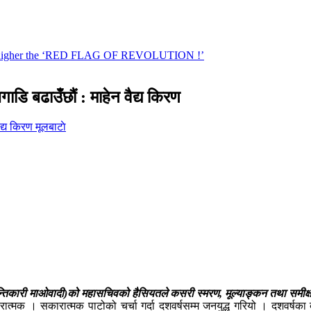
ाडि बढाउँछौं : माहेन वैद्य किरण
मूलबाटाे
्तिकारी माओवादी)को महासचिवको हैसियतले कसरी स्मरण, मूल्याङ्कन तथा समीक्षा ग
्मक । सकारात्मक पाटोको चर्चा गर्दा दशवर्षसम्म जनयुद्ध गरियो । दशवर्षका ब