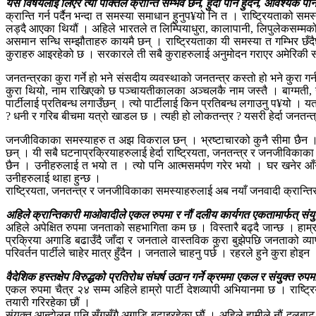
यसै विषयलाई लिएर त्यो पंक्तिले क्रान्ति सम्भव छैन, हुँदा पनि हुँदैन, आवश्यक 
क्रान्ति गर्न पर्दैन भन्दा त समस्या समाधान हुनुप¥यो नि त । राष्ट्रियता
लड्दै आएका थियौं । अहिले भारतले त लिम्पियाधुरा, कालापानी, लिपुलेकसम्मक
असमान सन्धि सम्झौताहरु कायमै छन् । राष्ट्रियताका यी समस्या त गम्भिर 
कुराहरु आइरहेको छ । सरकारले ती सबै कुराहरुलाई अनुमोदन गराएर अमेरिकी साम
जनतन्त्रका कुरा गर्ने हो भने संसदीय व्यवस्थाको जनतन्त्र कस्तो हो भने कुर
कुरा थियो, नाम राखिएको छ पञ्चायतीकालका अञ्चलकै नाम जस्तै । बाग्मती, ग
पार्टीलाई प्रतिबन्ध लगाउँछन् । त्यो पार्टीलाई किन प्रतिबन्ध लगाउनु प¥यो ।
? धनी र गरिब बीचमा यत्रो खाडल छ । त्यही हो लोकतन्त्र ? यसरी हेर्दा जनतन्त
जनजीविकाका समस्याहरु त अझ विकराल छन् । भ्रष्टाचारको कुनै सीमा छैन । य
छन् । यी सबै घटनाप्रक्रियाहरुलाई हेर्दा राष्ट्रियता, जनतन्त्र र जनजीविकाका 
छैन । उनीहरुलाई त भयो त । त्यो पनि आत्मसमर्पण गरेर भयो । घर खनेर आँगन 
उनीहरुलाई थाहा हुन्छ ।
राष्ट्रियता, जनतन्त्र र जनजीविकाका समस्याहरुलाई अब नयाँ जनवादी क्रान्ति
अहिले क्रान्तिकारी माओवादीले एकल रुपमा र नौं दलीय कार्यगत एकतामार्फत् 
अहिले अपेक्षित रुपमा जनताको सहभागिता कम छ । विस्तारै बढ्दै जान्छ । हाम्र
प्रक्रिया अगाडि बढाउँदै जाँदा र जनताले वास्तविक कुरा बुझेपछि जनताको व्या
परिवर्तन पार्टीले चाहेर मात्र हुँदैन । जनताले चाहनु पर्छ । रहरले हुने कुरा हो
वैदेशिक हस्तक्षेप विरुद्धको प्रतिरोध संघर्ष उठान गर्ने क्रममा एकल र संयुक्त र
एकल रुपमा चैत्र २४ सम्म अहिले हाम्रो पार्टी देशव्यापी अभियानमा छ । राष्
तयारी गरिरहेका छौं ।
संयुक्त आन्दोलन पनि सँगसँगै अगाडि बढाइरहेका छौं । अहिले हामीले नौं दलबा