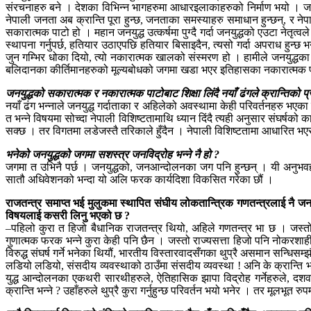
संरचनाहरु बने । देशका विभिन्न भागहरुमा आधारइलाकाहरुको निर्माण भयो । जन
नेपाली जनता अब क्रान्ति पूरा हुन्छ, जनताका समस्याहरु समाधान हुन्छन्, र न
सकारात्मक पाटो हो । महान जनयुद्ध उत्कर्षमा पुग्दै गर्दा जनयुद्धको एउटा नेतृत
स्थापना गर्नुपर्छ, हतियार उठाएपछि हतियार बिसाइदैन, त्यसो गर्दा अपराध हुन्छ भन
जुन गम्भिर धोका दियो, त्यो नकारात्मक खालको संस्मरण हो । हामीले जनयुद्धका सक
बलिदानका कीर्तिमानहरुको मूल्यबोधको जगमा खडा भएर इतिहासका नकारात्मक पाटो र 
जनयुद्धको सकारात्मक र नकारात्मक पाटोबाट शिक्षा लिंदै नयाँ ढंगले क्रान्तिको प
नयाँ ढंग भन्नाले जनयुद्ध गर्दाताका र अहिलेको अवस्थामा केही परिवर्तनहरु भएक
त भन्ने विषयमा सोच्दा नेपाली विशिष्टतामाथि ध्यान दिंदै त्यही अनुसार संघर्षको 
सक्छ । तर विगतमा लडेजस्तै तरिकाले हुँदैन । नेपाली विशिष्टतामा आधारित भएर सशस्
भनेको जनयुद्धको जगमा सशस्त्र जनविद्रोह भन्ने नै हो ?
जगमा त उभिनै पर्छ । जनयुद्धको, जनआन्दोलनका जग पनि हुन्छन् । यी अनुभवहरु
सातौ अधिवेशनको भन्दा यो अलि फरक कार्यदिशा विकसित गरेका छौं ।
राजतन्त्र समाप्त भई मुलुकमा स्थापित संघीय लोकतान्त्रिक गणतन्त्रलाई नै जन
विषयलाई कसरी लिनु भएको छ ?
–पहिलो कुरा त हिजो बैधानिक राजतन्त्र थियो, अहिले गणतन्त्र भा छ । जस्तो
गुणात्मक फरक भन्ने कुरा केही पनि छैन । जस्तो राज्यसत्ता हिजो पनि नोकरशाह
विरुद्ध संघर्ष गर्ने भनेका थियौं, भारतीय विस्तारवादसँगका थुप्रै असमान सन्
लडियो लडियो, संसदीय व्यवस्थाको ठाउँमा संसदीय व्यवस्था ! अनि के क्रान्ति भय
युद्ध आन्दोलनका एकथरी सारथीहरुले, ऐतिहासिक झापा विद्रोह गर्नेहरुले, दशवर्
क्रान्ति भन्ने ? उहाँहरुले थुप्रै कुरा गर्नुहुन्छ परिवर्तन भयो भनेर । तर मूलभूत 