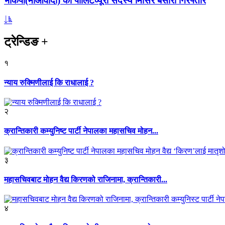
भाकपा(माओवादी) का पोलिटव्यूरो सदस्य मिसिर बेसारा गिरफ्तार
ट्रेन्डिङ
+
१
न्याय रुक्मिणीलाई कि राधालाई ?
२
क्रान्तिकारी कम्युनिष्ट पार्टी नेपालका महासचिव मोहन...
३
महासचिवबाट मोहन वैद्य किरणको राजिनामा, क्रान्तिकारी...
४