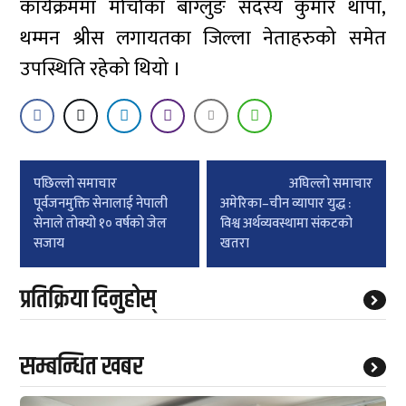
कार्यक्रममा मोर्चाका बाग्लुङ सदस्य कुमार थापा,
थम्मन श्रीस लगायतका जिल्ला नेताहरुको समेत
उपस्थिति रहेको थियो ।
Post
पछिल्लाे समाचार
अघिल्लाे समाचार
navigation
पूर्वजनमुक्ति सेनालाई नेपाली
अमेरिका–चीन व्यापार युद्ध :
सेनाले तोक्यो १० वर्षको जेल
विश्व अर्थव्यवस्थामा संकटको
सजाय
खतरा
प्रतिक्रिया दिनुहोस्
सम्बन्धित खबर