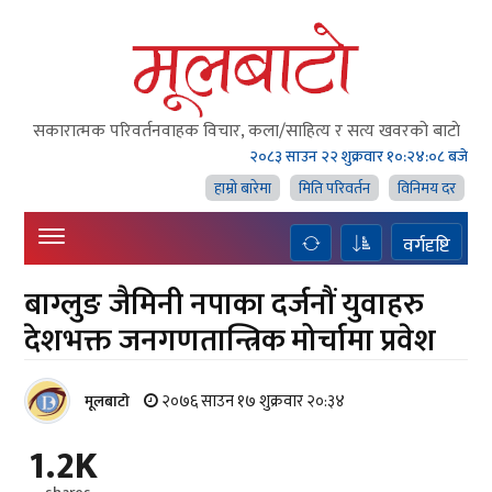
सकारात्मक परिवर्तनवाहक विचार, कला/साहित्य र सत्य खवरको बाटाे
२०८३ साउन २२ शुक्रवार
१०:२४:०९ बजे
हाम्राे बारेमा
मिति परिवर्तन
विनिमय दर
वर्गदृष्टि
बाग्लुङ जैमिनी नपाका दर्जनौं युवाहरु
देशभक्त जनगणतान्त्रिक मोर्चामा प्रवेश
२०७६ साउन १७ शुक्रवार २०:३४
मूलबाटाे
1.2K