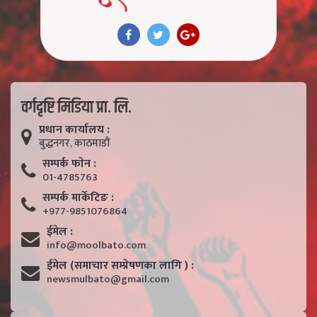
वर्गदृष्टि मिडिया प्रा. लि.
प्रधान कार्यालय :
बुद्धनगर, काठमाडाैं
सम्पर्क फाेन :
01-4785763
सम्पर्क मार्केटिङ :
+977-9851076864
ईमेल :
info@moolbato.com
ईमेल (समाचार सम्प्रेषणका लागि ) :
newsmulbato@gmail.com