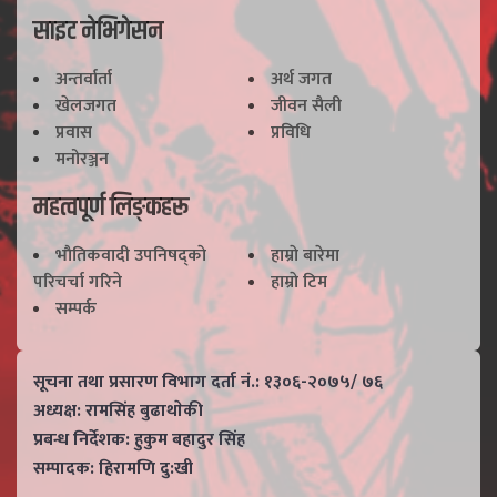
साइट नेभिगेसन
अन्तर्वार्ता
अर्थ जगत
खेलजगत
जीवन सैली
प्रवास
प्रविधि
मनोरञ्जन
महत्वपूर्ण लिङ्कहरू
भाैतिकवादी उपनिषद्काे
हाम्राे बारेमा
परिचर्चा गरिने
हाम्राे टिम
सम्पर्क
सूचना तथा प्रसारण विभाग दर्ता नं.: १३०६-२०७५/ ७६
अध्यक्ष: रामसिंह बुढाथाेकी
प्रबन्ध निर्देशक: हुकुम बहादुर सिंह
सम्पादक: हिरामणि दु:खी