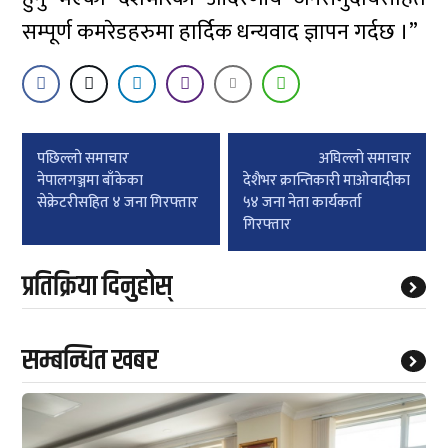
सम्पूर्ण कमरेडहरुमा हार्दिक धन्यवाद ज्ञापन गर्दछ ।”
Post
पछिल्लाे समाचार
अघिल्लाे समाचार
navigation
नेपालगञ्जमा बाँकेका
देशैभर क्रान्तिकारी माओवादीका
सेक्रेटरीसहित ४ जना गिरफ्तार
५४ जना नेता कार्यकर्ता
गिरफ्तार
प्रतिक्रिया दिनुहोस्
सम्बन्धित खबर