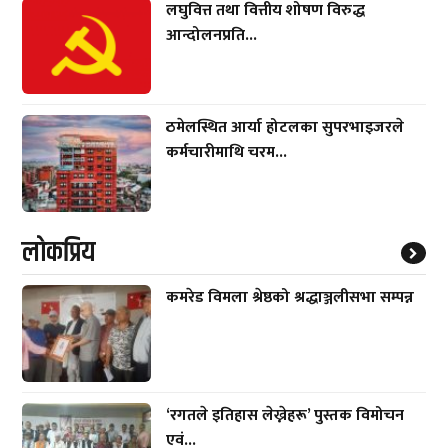
लघुवित्त तथा वित्तीय शोषण विरुद्ध
आन्दोलनप्रति...
ठमेलस्थित आर्या होटलका सुपरभाइजरले
कर्मचारीमाथि चरम...
लाेकप्रिय
कमरेड विमला श्रेष्ठको श्रद्धाञ्जलीसभा सम्पन्न
‘रगतले इतिहास लेख्नेहरू’ पुस्तक विमोचन
एवं...