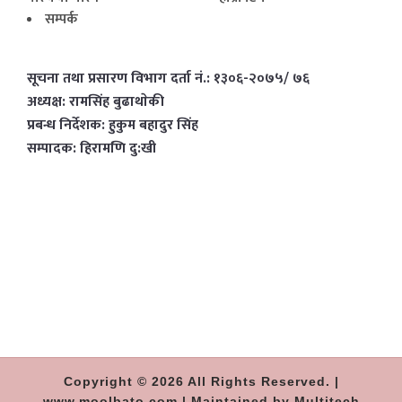
सम्पर्क
सूचना तथा प्रसारण विभाग दर्ता नं.: १३०६-२०७५/ ७६
अध्यक्ष: रामसिंह बुढाथाेकी
प्रबन्ध निर्देशक: हुकुम बहादुर सिंह
सम्पादक: हिरामणि दु:खी
Copyright © 2026 All Rights Reserved. |
www.moolbato.com | Maintained by Multitech