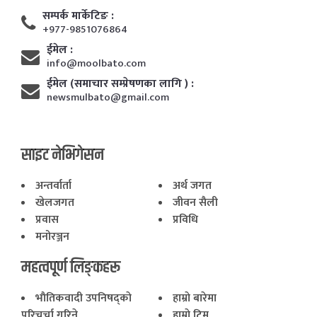
सम्पर्क मार्केटिङ :
+977-9851076864
ईमेल :
info@moolbato.com
ईमेल (समाचार सम्प्रेषणका लागि ) :
newsmulbato@gmail.com
साइट नेभिगेसन
अन्तर्वार्ता
अर्थ जगत
खेलजगत
जीवन सैली
प्रवास
प्रविधि
मनोरञ्जन
महत्वपूर्ण लिङ्कहरू
भाैतिकवादी उपनिषद्काे
हाम्राे बारेमा
परिचर्चा गरिने
हाम्राे टिम