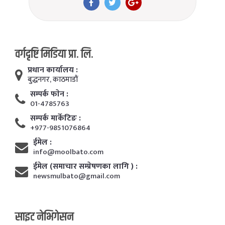
वर्गदृष्टि मिडिया प्रा. लि.
प्रधान कार्यालय :
बुद्धनगर, काठमाडाैं
सम्पर्क फाेन :
01-4785763
सम्पर्क मार्केटिङ :
+977-9851076864
ईमेल :
info@moolbato.com
ईमेल (समाचार सम्प्रेषणका लागि ) :
newsmulbato@gmail.com
साइट नेभिगेसन