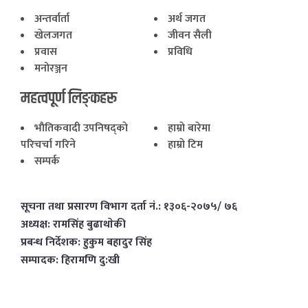
अन्तर्वार्ता
अर्थ जगत
खेलजगत
जीवन सैली
प्रवास
प्रविधि
मनोरञ्जन
महत्वपूर्ण लिङ्कहरू
भाैतिकवादी उपनिषद्काे
हाम्राे बारेमा
परिचर्चा गरिने
हाम्राे टिम
सम्पर्क
सूचना तथा प्रसारण विभाग दर्ता नं.: १३०६-२०७५/ ७६
अध्यक्ष: रामसिंह बुढाथाेकी
प्रबन्ध निर्देशक: हुकुम बहादुर सिंह
सम्पादक: हिरामणि दु:खी