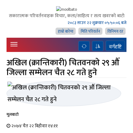
सकारात्मक परिवर्तनवाहक विचार, कला/साहित्य र सत्य खवरको बाटाे
२०८३ साउन २२ शुक्रवार
०५:५०:०६ बजे
हाम्राे बारेमा
मिति परिवर्तन
विनिमय दर
वर्गदृष्टि
अखिल (क्रान्तिकारी) चितवनको २९ औं
जिल्ला सम्मेलन चैत २८ गते हुने
मूलबाटाे
२०७४ चैत २२ बिहीवार १४:११