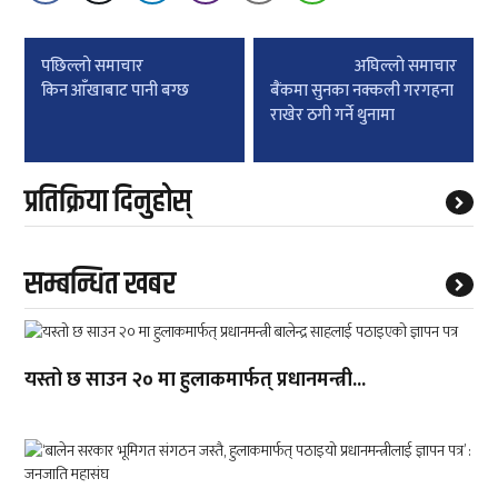
Post
पछिल्लाे समाचार
अघिल्लाे समाचार
navigation
किन आँखाबाट पानी बग्छ
बैंकमा सुनका नक्कली गरगहना
राखेर ठगी गर्ने थुनामा
प्रतिक्रिया दिनुहोस्
सम्बन्धित खबर
यस्तो छ साउन २० मा हुलाकमार्फत् प्रधानमन्त्री...