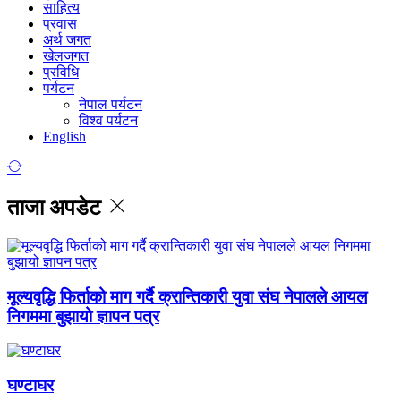
साहित्य
प्रवास
अर्थ जगत
खेलजगत
प्रविधि
पर्यटन
नेपाल पर्यटन
विश्व पर्यटन
English
ताजा अपडेट
मूल्यवृद्धि फिर्ताको माग गर्दै क्रान्तिकारी युवा संघ नेपालले आयल
निगममा बुझायो ज्ञापन पत्र
घण्टाघर