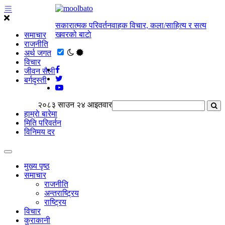
सकारात्मक परिवर्तनवाहक विचार, कला/साहित्य र सत्य
खवरको बाटाे
समाचार
राजनीति
अर्थ जगत
विचार
जीवन सैली
बर्गदृस्ती
२०८३ साउन २४ आइतवार
हाम्राे बारेमा
मिति परिवर्तन
विनिमय दर
मुख्य पृष्ठ
समाचार
राजनीति
अन्तराष्ट्रिय
राष्ट्रिय
विचार
कुराकानी