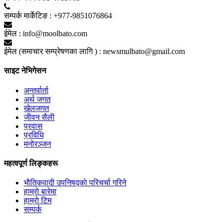
सम्पर्क मार्केटिङ :
+977-9851076864
ईमेल :
info@moolbato.com
ईमेल (समाचार सम्प्रेषणका लागि ) :
newsmulbato@gmail.com
साइट नेभिगेसन
अन्तर्वार्ता
अर्थ जगत
खेलजगत
जीवन सैली
प्रवास
प्रविधि
मनोरञ्जन
महत्वपूर्ण लिङ्कहरू
भाैतिकवादी उपनिषद्काे परिचर्चा गरिने
हाम्राे बारेमा
हाम्राे टिम
सम्पर्क