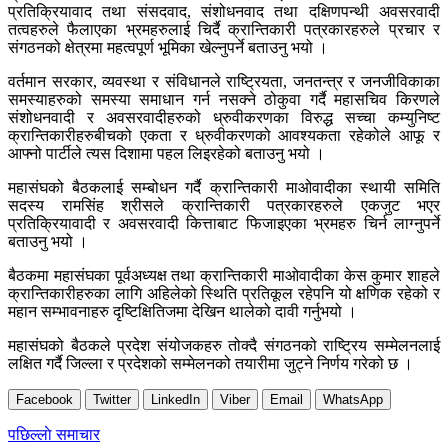
प्रतिक्रियावाद तथा संसदवाद, संशोधनवाद तथा दक्षिणपन्थी अवसरवादी
तत्वहरुले फैलाएका भ्रमहरुलाई चिर्दै क्रान्तिकारी पत्रकारहरुले प्रचार र
संगठनको क्षेत्रमा महत्वपूर्ण भूमिका खेल्नुपर्ने बताउनु भयो ।
वर्तमान सरकार, व्यवस्था र संविधानले राष्ट्रियता, जनतन्त्र र जनजीविकाका
समस्याहरुको समस्या समाधान गर्न नसक्ने ठोकुवा गर्दै महासचिव किरणले
संशोधनवादी र अवसरवादीहरुको ध्रुवीकरणका विरुद्ध सच्चा कम्युनिष्ट
क्रान्तिकारीहरुबीचको एकता र ध्रुवीकरणको आवश्यकता रहेकोले आफू र
आफ्नो पार्टीले त्यस दिशामा पहल लिइरहेको बताउनु भयो ।
महासंघको बैठकलाई सम्बोधन गर्दै क्रान्तिकारी माओवादीका स्थायी समिति
सदस्य रामसिंह श्रीसले क्रान्तिकारी पत्रकारहरुले एकजुट भएर
प्रतिक्रियावादी र अवसरवादी कित्ताबाट फिजाइएका भ्रमहरु चिर्न लाग्नुपर्ने
बताउनु भयो ।
बैठकमा महासंघका पूर्वअध्यक्ष तथा क्रान्तिकारी माओवादीका केस कुमार शाहले
क्रान्तिकारीहरुका लागि अहिलेको स्थिति प्रतिकूल रहेपनि यो क्षणिक रहेको र
महान सम्भावनाहरु दृष्टिक्षितिजमा देखिन थालेको दावी गर्नुभयो ।
महासंघको बैठकले प्रदेश संयोजकहरु तोक्दै संगठनको राष्ट्रिय सम्मेलनलाई
लक्षित गर्दै जिल्ला र प्रदेशको सम्मेलनको तयारीमा जुट्ने निर्णय गरेको छ ।
Facebook
Twitter
LinkedIn
Viber
Email
WhatsApp
Post
पछिल्लाे समाचार