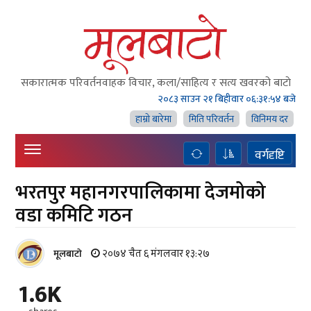
सकारात्मक परिवर्तनवाहक विचार, कला/साहित्य र सत्य खवरको बाटाे
२०८३ साउन २१ बिहीवार
०६:३१:५५ बजे
हाम्राे बारेमा
मिति परिवर्तन
विनिमय दर
वर्गदृष्टि
भरतपुर महानगरपालिकामा देजमोको
वडा कमिटि गठन
२०७४ चैत ६ मंगलवार १३:२७
मूलबाटाे
1.6K