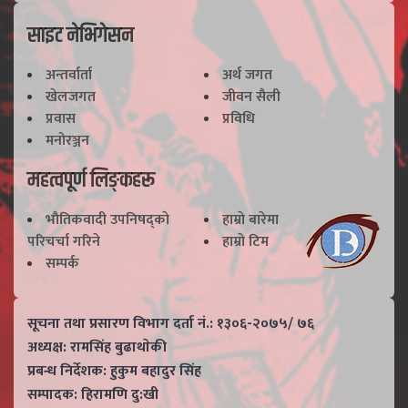
साइट नेभिगेसन
अन्तर्वार्ता
अर्थ जगत
खेलजगत
जीवन सैली
प्रवास
प्रविधि
मनोरञ्जन
महत्वपूर्ण लिङ्कहरू
भाैतिकवादी उपनिषद्काे
हाम्राे बारेमा
परिचर्चा गरिने
हाम्राे टिम
सम्पर्क
सूचना तथा प्रसारण विभाग दर्ता नं.: १३०६-२०७५/ ७६
अध्यक्ष: रामसिंह बुढाथाेकी
प्रबन्ध निर्देशक: हुकुम बहादुर सिंह
सम्पादक: हिरामणि दु:खी