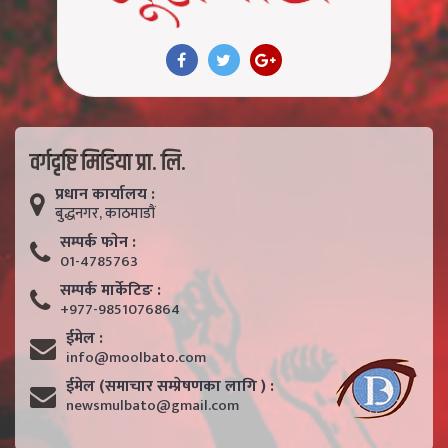
वर्गदृष्टि मिडिया प्रा. लि.
प्रधान कार्यालय :
बुद्धनगर, काठमाडाैं
सम्पर्क फाेन :
01-4785763
सम्पर्क मार्केटिङ :
+977-9851076864
ईमेल :
info@moolbato.com
ईमेल (समाचार सम्प्रेषणका लागि ) :
newsmulbato@gmail.com