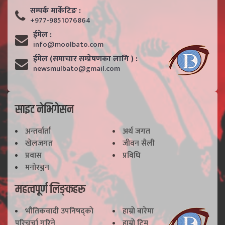
सम्पर्क मार्केटिङ :
+977-9851076864
ईमेल :
info@moolbato.com
ईमेल (समाचार सम्प्रेषणका लागि ) :
newsmulbato@gmail.com
साइट नेभिगेसन
अन्तर्वार्ता
अर्थ जगत
खेलजगत
जीवन सैली
प्रवास
प्रविधि
मनोरञ्जन
महत्वपूर्ण लिङ्कहरू
भाैतिकवादी उपनिषद्काे
हाम्राे बारेमा
परिचर्चा गरिने
हाम्राे टिम