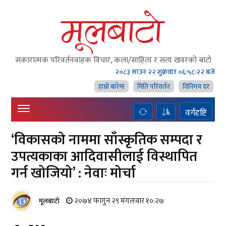
सकारात्मक परिवर्तनवाहक विचार, कला/साहित्य र सत्य खवरको बाटाे
२०८३ साउन २२ शुक्रवार
०६:५८:२३ बजे
हाम्राे बारेमा
मिति परिवर्तन
विनिमय दर
वर्गदृष्टि
‘विकासको नाममा साँस्कृतिक सम्पदा र
उपत्यकाका आदिवासीलाई विस्थापित
गर्न खोजियो’ : नेवाः मोर्चा
२०७४ फागुन २९ मंगलवार १०:२७
मूलबाटाे