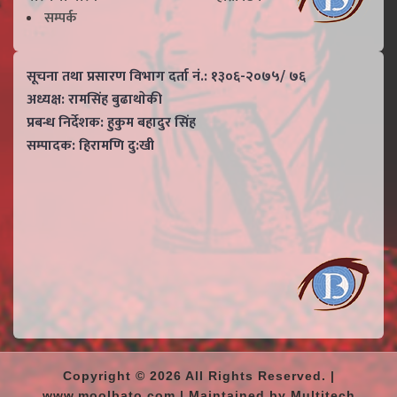
सम्पर्क
सूचना तथा प्रसारण विभाग दर्ता नं.: १३०६-२०७५/ ७६
अध्यक्ष: रामसिंह बुढाथाेकी
प्रबन्ध निर्देशक: हुकुम बहादुर सिंह
सम्पादक: हिरामणि दु:खी
Copyright © 2026 All Rights Reserved. |
www.moolbato.com | Maintained by Multitech