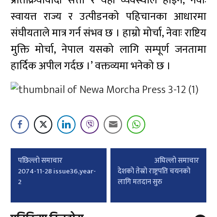
प्रतिक्रियावादी सत्ता र यही व्यवस्थाले होइन, नेवाः
स्वायत्त राज्य र उत्पीडनको पहिचानका आधारमा
संघीयताले मात्र गर्न संभव छ । हाम्रो मोर्चा, नेवाः राष्टिय
मुक्ति मोर्चा, नेपाल यसको लागि सम्पूर्ण जनतामा
हार्दिक अपील गर्दछ ।’ वक्तव्यमा भनेको छ ।
Post
पछिल्लाे समाचार
अघिल्लाे समाचार
navigation
2074-11-28 issue36,year-
देशको तेस्रो राष्ट्रपति चयनको
2
लागि मतदान सुरु