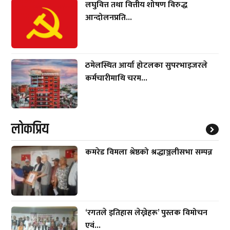
लघुवित्त तथा वित्तीय शोषण विरुद्ध
आन्दोलनप्रति...
ठमेलस्थित आर्या होटलका सुपरभाइजरले
कर्मचारीमाथि चरम...
लाेकप्रिय
कमरेड विमला श्रेष्ठको श्रद्धाञ्जलीसभा सम्पन्न
‘रगतले इतिहास लेख्नेहरू’ पुस्तक विमोचन
एवं...