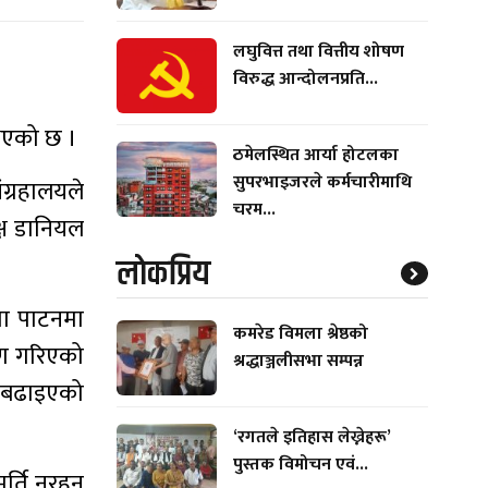
लघुवित्त तथा वित्तीय शोषण
विरुद्ध आन्दोलनप्रति...
 भएको छ ।
ठमेलस्थित आर्या होटलका
सुपरभाइजरले कर्मचारीमाथि
ंग्रहालयले
चरम...
्ष डानियल
लाेकप्रिय
िमा पाटनमा
कमरेड विमला श्रेष्ठको
्माण गरिएको
श्रद्धाञ्जलीसभा सम्पन्न
डि बढाइएको
‘रगतले इतिहास लेख्नेहरू’
पुस्तक विमोचन एवं...
्ति नरहून्