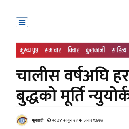
मुख्य पृष्ठ
समाचार
विचार
कुराकानी
साहित्य
चालीस वर्षअघि हर
बुद्धको मूर्ति न्युयो
२०७४ फागुन २२ मंगलवार १३:५७
मूलबाटाे