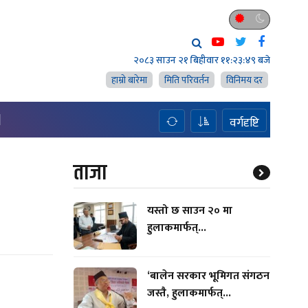
२०८३ साउन २१ बिहीवार
११:२३:५० बजे
हाम्राे बारेमा
मिति परिवर्तन
विनिमय दर
H
वर्गदृष्टि
ताजा
यस्तो छ साउन २० मा
हुलाकमार्फत्...
‘बालेन सरकार भूमिगत संगठन
जस्तै, हुलाकमार्फत्...