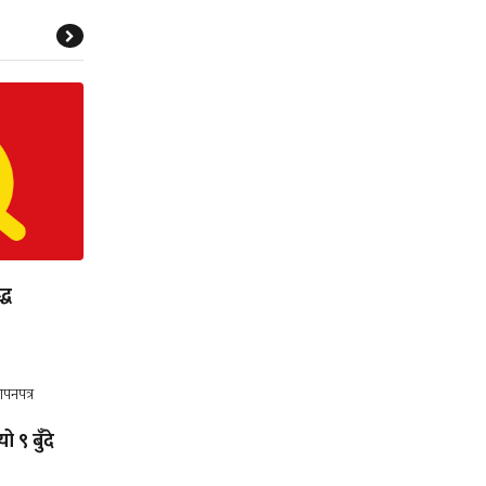
्ध
ो ९ बुँदे