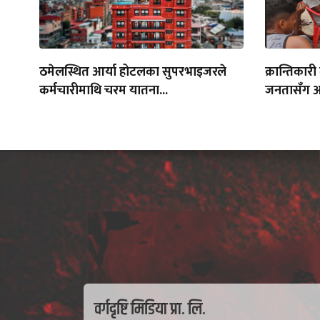
ठमेलस्थित आर्या होटलका सुपरभाइजरले
क्रान्तिकारी
कर्मचारीमाथि चरम यातना...
जनतासँग अन्
वर्गदृष्टि मिडिया प्रा. लि.