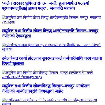
‘बालेन सरकार भूमिगत संगठन जस्तै, हुलाकमार्फत् पठाइयो
प्रधानमन्त्रीलाई ज्ञापन पत्र’ : जनजाति महासंघ
लघुवित्त तथा वित्तीय शोषण विरुद्ध आन्दोलनप्रति किसान–मजदुर
नेपालको ऐक्यवद्धता
ठमेलस्थित आर्या होटलका सुपरभाइजरले कर्मचारीमाथि चरम यातना
दिएको खुलासा
लघुवित्त तथा वित्तीय शोषणविरुद्ध किसान–मजदुर आन्दोलन
नेपालको आन्दोलनप्रति ऐक्यबद्धता जाहेर