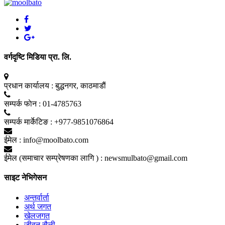
वर्गदृष्टि मिडिया प्रा. लि.
प्रधान कार्यालय :
बुद्धनगर, काठमाडाैं
सम्पर्क फाेन :
01-4785763
सम्पर्क मार्केटिङ :
+977-9851076864
ईमेल :
info@moolbato.com
ईमेल (समाचार सम्प्रेषणका लागि ) :
newsmulbato@gmail.com
साइट नेभिगेसन
अन्तर्वार्ता
अर्थ जगत
खेलजगत
जीवन सैली