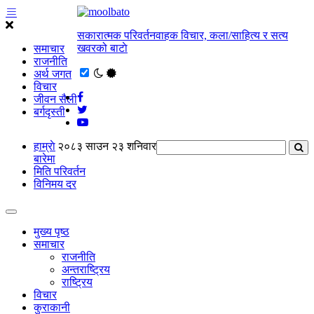
सकारात्मक परिवर्तनवाहक विचार, कला/साहित्य र सत्य
खवरको बाटाे
समाचार
राजनीति
अर्थ जगत
विचार
जीवन सैली
बर्गदृस्ती
हाम्राे
२०८३ साउन २३ शनिवार
बारेमा
मिति परिवर्तन
विनिमय दर
मुख्य पृष्ठ
समाचार
राजनीति
अन्तराष्ट्रिय
राष्ट्रिय
विचार
कुराकानी