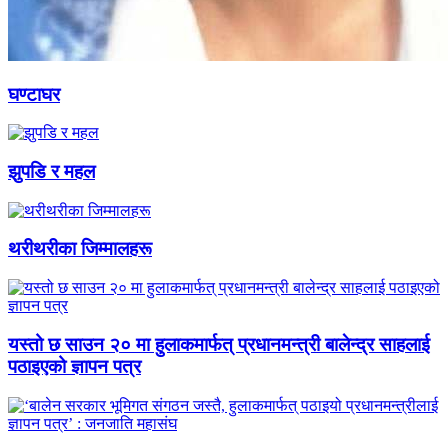
घण्टाघर
झुपडि र महल
थरीथरीका जिम्मालहरू
यस्तो छ साउन २० मा हुलाकमार्फत् प्रधानमन्त्री बालेन्द्र साहलाई
पठाइएको ज्ञापन पत्र