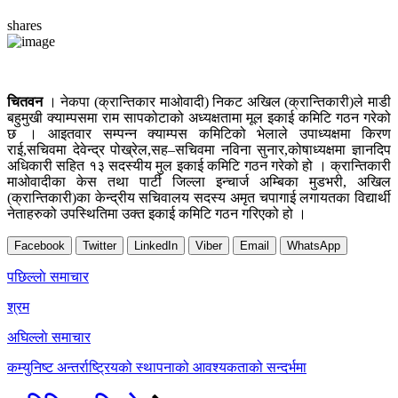
shares
चितवन
। नेकपा (क्रान्तिकार माओवादी) निकट अखिल (क्रान्तिकारी)ले माडी
बहुमुखी क्याम्पसमा राम सापकोटाको अध्यक्षतामा मूल इकाई कमिटि गठन गरेको
छ । आइतवार सम्पन्न क्याम्पस कमिटिको भेलाले उपाध्यक्षमा किरण
राई,सचिवमा देवेन्द्र पोख्रेल,सह–सचिवमा नविना सुनार,कोषाध्यक्षमा ज्ञानदिप
अधिकारी सहित १३ सदस्यीय मुल इकाई कमिटि गठन गरेको हो । क्रान्तिकारी
माओवादीका केस तथा पार्टी जिल्ला इन्चार्ज अम्बिका मुडभरी, अखिल
(क्रान्तिकारी)का केन्द्रीय सचिवालय सदस्य अमृत चपागाई लगायतका विद्यार्थी
नेताहरुको उपस्थितिमा उक्त इकाई कमिटि गठन गरिएको हो ।
Facebook
Twitter
LinkedIn
Viber
Email
WhatsApp
Post
पछिल्लाे समाचार
navigation
श्रम
अघिल्लाे समाचार
कम्युनिष्ट अन्तर्राष्ट्रियको स्थापनाको आवश्यकताको सन्दर्भमा