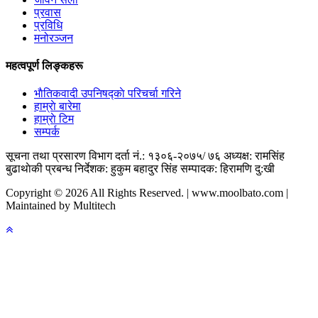
प्रवास
प्रविधि
मनोरञ्जन
महत्वपूर्ण लिङ्कहरू
भाैतिकवादी उपनिषद्काे परिचर्चा गरिने
हाम्राे बारेमा
हाम्राे टिम
सम्पर्क
सूचना तथा प्रसारण विभाग दर्ता नं.: १३०६-२०७५/ ७६
अध्यक्ष: रामसिंह
बुढाथाेकी
प्रबन्ध निर्देशक: हुकुम बहादुर सिंह
सम्पादक: हिरामणि दु:खी
Copyright © 2026 All Rights Reserved. | www.moolbato.com |
Maintained by Multitech