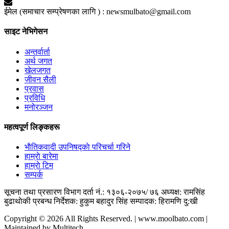
ईमेल (समाचार सम्प्रेषणका लागि ) :
newsmulbato@gmail.com
साइट नेभिगेसन
अन्तर्वार्ता
अर्थ जगत
खेलजगत
जीवन सैली
प्रवास
प्रविधि
मनोरञ्जन
महत्वपूर्ण लिङ्कहरू
भाैतिकवादी उपनिषद्काे परिचर्चा गरिने
हाम्राे बारेमा
हाम्राे टिम
सम्पर्क
सूचना तथा प्रसारण विभाग दर्ता नं.: १३०६-२०७५/ ७६
अध्यक्ष: रामसिंह
बुढाथाेकी
प्रबन्ध निर्देशक: हुकुम बहादुर सिंह
सम्पादक: हिरामणि दु:खी
Copyright © 2026 All Rights Reserved. | www.moolbato.com |
Maintained by Multitech