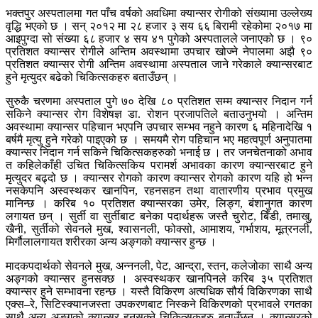
भक्तपुर अस्पतालमा गत पाँच वर्षको अवधिमा क्यान्सर रोगीको संख्यामा उल्लेख्य
वृद्धि भएको छ । सन् २०१२ मा २८ हजार ३ सय ६६ बिरामी रहेकोमा २०१७ मा
आइपुग्दा सो संख्या ६८ हजार ४ सय ४१ पुगेको अस्पतालले जनाएको छ । ९०
प्रतिशत क्यान्सर रोगीले अन्तिम अवस्थामा उपचार खोज्ने नेपालमा अझै ९०
प्रतिशत क्यान्सर रोगी अन्तिम अवस्थामा अस्पताल जाने गरेकाले क्यान्सरबाट
हुने मृत्युदर बढेको चिकित्सकहरु बताउँछन् ।
सुरुकै चरणमा अस्पताल पुगे ७० देखि ८० प्रतिशत सम्म क्यान्सर निदान गर्न
सकिने क्यान्सर रोग विशेषज्ञ डा. रोशन प्रजापतिले बताउनुभयो । अन्तिम
अवस्थामा क्यान्सर पहिचान भएपनि उपचार सम्भव नहुने कारण ६ महिनादेखि १
बर्षमै मृत्यु हुने गरेको पाइएको छ । समयमै रोग पहिचान भए महत्वपूर्ण अनुपातमा
क्यान्सर निदान गर्न सकिने चिकित्सकहरुको भनाई छ । तर जनचेतनाको अभाव
त कहिलेकाँही उचित चिकित्सकिय परामर्श अभावका कारण क्यान्सरबाट हुने
मृत्युदर बढ्दो छ । क्यान्सर रोगको कारण क्यान्सर रोगको कारण यहि हो भन्न
नसकेपनि अस्वस्थकर खानपिन, रहनसहन तथा वातारणीय प्रभाव प्रमुख
मानिन्छ । करिब १० प्रतिशत क्यान्सरका उमेर, लिङ्ग, बंशानुगत कारण
लगायत छन् । सुर्ती वा सुर्तीबाट बनेका पदार्थहरू जस्तै चुरोट, बिँडी, तमाखु,
खैनी, सुर्तीको सेवनले मुख, श्वासनली, फोक्सो, आमाशय, गर्भाशय, मूत्रनली,
मिर्गौलालगायत शरीरका अन्य अङ्गको क्यान्सर हुन्छ ।
मादकपदार्थको सेवनले मुख, अन्ननली, पेट, आन्द्रा, स्तन, कलेजोका साथै अन्य
अङ्गको क्यान्सर हुनसक्छ । अस्वस्थकर खानपिनले करिब ३५ प्रतिशत
क्यान्सर हुने सम्भावना रहन्छ । यस्तै विकिरण अत्यधिक सौर्य विकिरणका साथै
एक्स–रे, सिटिस्क्यानजस्ता उपकरणबाट निस्कने विकिरणको प्रभावले रगतका
साथै अन्य अङ्गको क्यान्सर हुनसक्ने चिकित्सकहरु बताउँछन् । क्यान्सरको