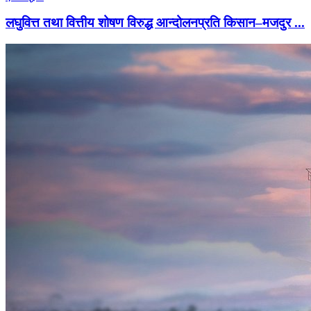
लघुवित्त तथा वित्तीय शोषण विरुद्ध आन्दोलनप्रति किसान–मजदुर ...