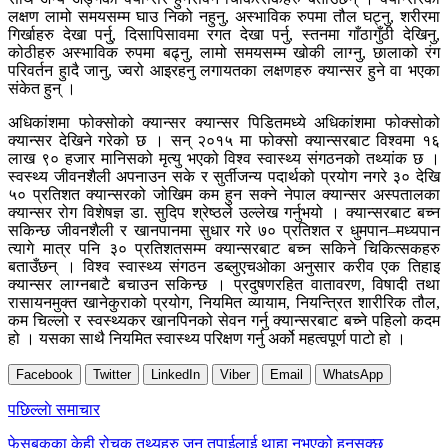
लक्षण लामो समयसम्म घाउ निको नहुनु, अस्भाविक रुपमा तौल घट्नु, शरीरमा
गिर्खाहरु देखा पर्नु्, दिसापिसावमा रगत देखा पर्नु, स्तनमा गाँठागुँठी देखिनु,
कोठीहरु अस्भाविक रुपमा बढ्नु, लामो समयसम्म खोकी लाग्नु, छालाको रंग
परिवर्तन हुादै जानु, ज्वरो आइरहनु लगायतका लक्षणहरु क्यान्सर हुने वा भएका
संकेत हुन् ।
अधिकांशमा फोक्सोको क्यान्सर क्यान्सर पिडितमध्ये अधिकांशमा फोक्सोको
क्यान्सर देखिने गरेको छ । सन् २०१५ मा फोक्सो क्यान्सरबाट विश्वमा १६
लाख ९० हजार मानिसको मृत्यु भएको विश्व स्वास्थ्य संगठनको तथ्यांक छ ।
स्वस्थ्य जीवनशैली अपनाउन सके र सुर्तीजन्य पदार्थको प्रयोग नगरे ३० देखि
५० प्रतिशत क्यान्सरको जोखिम कम हुन सक्ने नेपाल क्यान्सर अस्पतालका
क्यान्सर रोग विशेषज्ञ डा. सुदिप श्रेष्ठले उल्लेख गर्नुभयो । क्यान्सरबाट बच्न
सकिन्छ जीवनशैली र खानपानमा सुधार गरे ७० प्रतिशत र धुमपान–मध्यपान
त्यागे मात्र पनि ३० प्रतिशतसम्म क्यान्सरबाट बच्न सकिने चिकित्सकहरु
बताउँछन् । विश्व स्वास्थ्य संगठन डब्लुएचओका अनुसार करीव एक तिहाइ
क्यान्सर लाग्नबाटै बचाउन सकिन्छ । प्रदुषणरहित वातावरण, विषादी तथा
रासायनमुक्त खानेकुराको प्रयोग, नियमित व्यायाम, नियन्त्रित शारीरिक तौल,
कम चिल्लो र स्वस्थ्यकर खानपिनको सेवन गर्नु क्यान्सरबाट बच्ने पहिलो कदम
हो । यसका साथै नियमित स्वास्थ्य परिक्षण गर्नु अर्को महत्वपूर्ण पाटो हो ।
Facebook
Twitter
LinkedIn
Viber
Email
WhatsApp
Post
पछिल्लाे समाचार
navigation
फेसबुकका केही रोचक तथ्यहरु जुन तपाईलाई थाहा नभएको हुनसक्छ