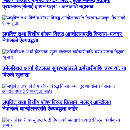
‘बालेन सरकार भूमिगत संगठन जस्तै, हुलाकमार्फत् पठाइयो
प्रधानमन्त्रीलाई ज्ञापन पत्र’ : जनजाति महासंघ
लघुवित्त तथा वित्तीय शोषण विरुद्ध आन्दोलनप्रति किसान–मजदुर
नेपालको ऐक्यवद्धता
ठमेलस्थित आर्या होटलका सुपरभाइजरले कर्मचारीमाथि चरम यातना
दिएको खुलासा
लघुवित्त तथा वित्तीय शोषणविरुद्ध किसान–मजदुर आन्दोलन
नेपालको आन्दोलनप्रति ऐक्यबद्धता जाहेर