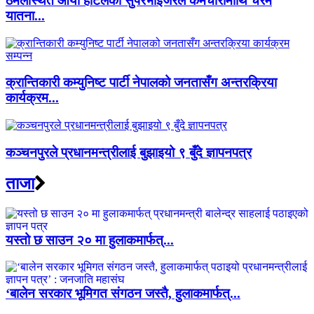
ठमेलस्थित आर्या होटलका सुपरभाइजरले कर्मचारीमाथि चरम
यातना...
क्रान्तिकारी कम्युनिष्ट पार्टी नेपालको जनतासँग अन्तरक्रिया
कार्यक्रम...
कञ्चनपुरले प्रधानमन्त्रीलाई बुझाइयो ९ बुँदे ज्ञापनपत्र
ताजा
यस्तो छ साउन २० मा हुलाकमार्फत्...
‘बालेन सरकार भूमिगत संगठन जस्तै, हुलाकमार्फत्...