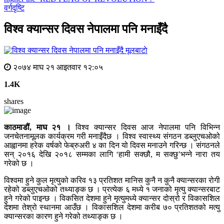
वर्गदृष्टि
विश्व क्यान्सर दिवस नेपालमा पनि मनाइँदै
मूलबाटाे
२०७४ माघ २१ आइतवार १२:०५
1.4K
shares
काठमाडौं, माघ २१ ।
विश्व क्यान्सर दिवस आज नेपालमा पनि विभिन्न
जनचेतनामूलक कार्यक्रम गरी मनाइँदैछ । विश्व स्वास्थ्य संगठन डब्लुएचओको
आह्वानमा हरेक वर्षको फेब्रुअरी ४ का दिन यो दिवस मनाउने गरिन्छ । संगठनले
सन् २०१६ देखि २०१८ सम्मका लागि ‘हामी सक्छौ, म सक्छु’भन्ने नारा तय
गरेको छ ।
विश्वमा हुने कुल मृत्युको करिव १३ प्रतिशत मानिस कुनै न कुनै क्यान्सरका रोगी
रहेको डब्लुएचओको तथ्याङ्क छ । प्रत्येक ६ मध्ये १ जनाको मृत्यु क्यान्सरबाट
हुने गरेको पाइन्छ । विकसित देशमा हुने मृत्युमध्ये क्यान्सर दोस्रो र विकासशिल
देशमा तेश्रो स्थानमा आउँछ । विकासशिल देशमा करीब ७० प्रतिशतको मत्यु
क्यान्सरका कारण हुने गरेको तथ्याङ्क छ ।