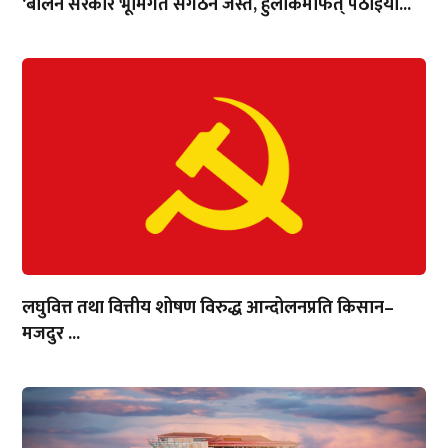
‘बालेन सरकार भूमिगत संगठन जस्तै, हुलाकमार्फत् पठाइयो...
लघुवित्त तथा वित्तीय शोषण विरुद्ध आन्दोलनप्रति किसान–
मजदुर ...