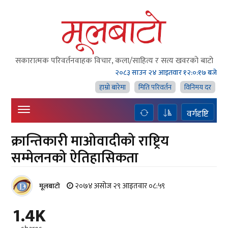
सकारात्मक परिवर्तनवाहक विचार, कला/साहित्य र सत्य खवरको बाटाे
२०८३ साउन २४ आइतवार
१२:०:१८ बजे
हाम्राे बारेमा
मिति परिवर्तन
विनिमय दर
वर्गदृष्टि
क्रान्तिकारी माओवादीको राष्ट्रिय
सम्मेलनको ऐतिहासिकता
२०७४ असोज २९ आइतवार ०८:५९
मूलबाटाे
1.4K