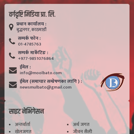
वर्गदृष्टि मिडिया प्रा. लि.
प्रधान कार्यालय :
बुद्धनगर, काठमाडाैं
सम्पर्क फाेन :
01-4785763
सम्पर्क मार्केटिङ :
+977-9851076864
ईमेल :
info@moolbato.com
ईमेल (समाचार सम्प्रेषणका लागि ) :
newsmulbato@gmail.com
साइट नेभिगेसन
अन्तर्वार्ता
अर्थ जगत
खेलजगत
जीवन सैली