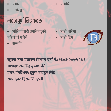
प्रवास
प्रविधि
मनोरञ्जन
महत्वपूर्ण लिङ्कहरू
भाैतिकवादी उपनिषद्काे
हाम्राे बारेमा
परिचर्चा गरिने
हाम्राे टिम
सम्पर्क
सूचना तथा प्रसारण विभाग दर्ता नं.: १३०६-२०७५/ ७६
अध्यक्ष: रामसिंह बुढाथाेकी
प्रबन्ध निर्देशक: हुकुम बहादुर सिंह
सम्पादक: हिरामणि दु:खी